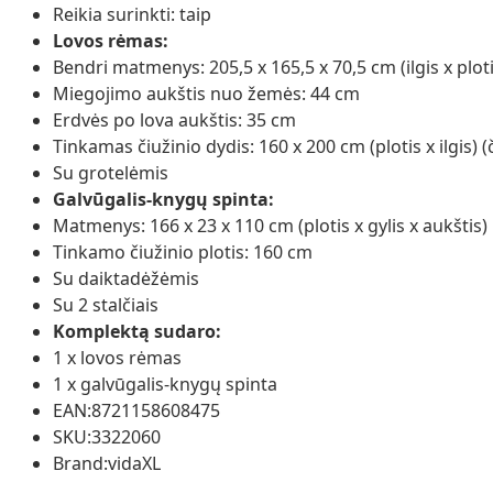
Reikia surinkti: taip
Lovos rėmas:
Bendri matmenys: 205,5 x 165,5 x 70,5 cm (ilgis x ploti
Miegojimo aukštis nuo žemės: 44 cm
Erdvės po lova aukštis: 35 cm
Tinkamas čiužinio dydis: 160 x 200 cm (plotis x ilgis)
Su grotelėmis
Galvūgalis-knygų spinta:
Matmenys: 166 x 23 x 110 cm (plotis x gylis x aukštis)
Tinkamo čiužinio plotis: 160 cm
Su daiktadėžėmis
Su 2 stalčiais
Komplektą sudaro:
1 x lovos rėmas
1 x galvūgalis-knygų spinta
EAN:8721158608475
SKU:3322060
Brand:vidaXL