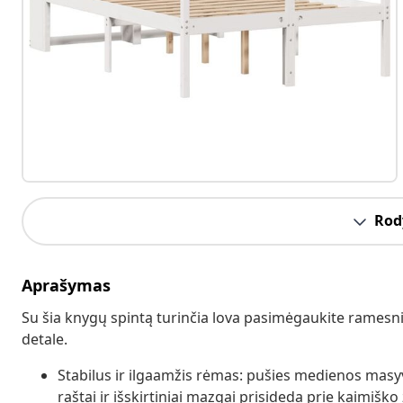
Rody
Aprašymas
Su šia knygų spintą turinčia lova pasimėgaukite ramesni
detale.
Stabilus ir ilgaamžis rėmas: pušies medienos masy
raštai ir išskirtiniai mazgai prisideda prie kaimiško