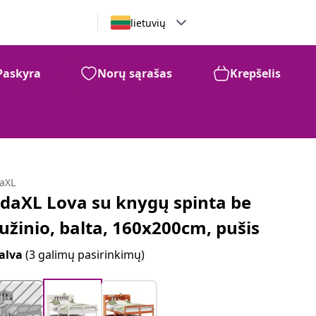
lietuvių
Paskyra
Norų sąrašas
Krepšelis
daXL
idaXL Lova su knygų spinta be
iužinio, balta, 160x200cm, pušis
alva
(3 galimų pasirinkimų)