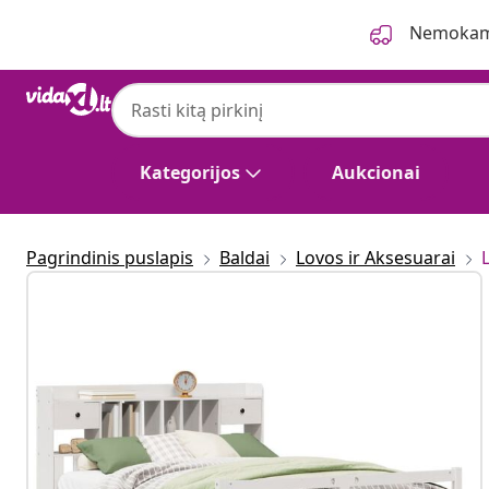
Ankstesnis
Kitas
Nemokama
Kategorijos
Aukcionai
Pagrindinis puslapis
Baldai
Lovos ir Aksesuarai