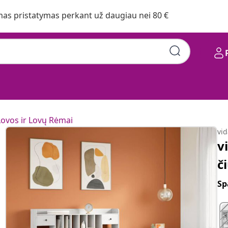
s pristatymas perkant už daugiau nei 80 €
Lovos ir Lovų Rėmai
vi
v
č
Sp