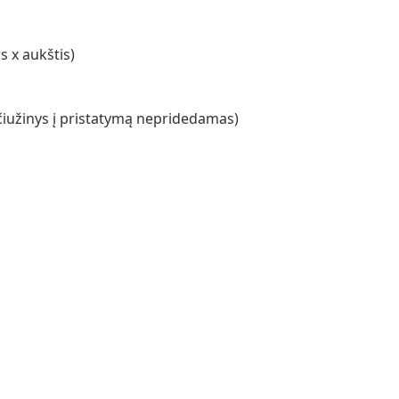
s x aukštis)
 (čiužinys į pristatymą nepridedamas)