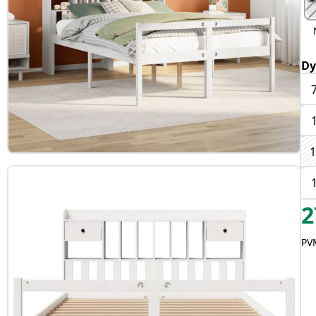
Dy
1
2
PVM