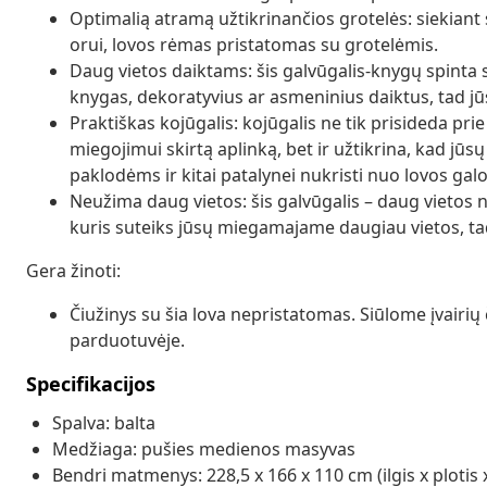
Optimalią atramą užtikrinančios grotelės: siekiant s
orui, lovos rėmas pristatomas su grotelėmis.
Daug vietos daiktams: šis galvūgalis-knygų spinta 
knygas, dekoratyvius ar asmeninius daiktus, tad j
Praktiškas kojūgalis: kojūgalis ne tik prisideda p
miegojimui skirtą aplinką, bet ir užtikrina, kad jūsų
paklodėms ir kitai patalynei nukristi nuo lovos galo, 
Neužima daug vietos: šis galvūgalis – daug vietos n
kuris suteiks jūsų miegamajame daugiau vietos, tad
Gera žinoti:
Čiužinys su šia lova nepristatomas. Siūlome įvairi
parduotuvėje.
Specifikacijos
Spalva: balta
Medžiaga: pušies medienos masyvas
Bendri matmenys: 228,5 x 166 x 110 cm (ilgis x plotis 