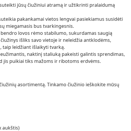
uteikti jūsų čiužiniui atramą ir užtikrinti pralaidumą
suteikia pakankamai vietos lengvai pasiekiamus susidėti
ūsų miegamasis bus tvarkingesnis.
rie bendro lovos rėmo stabilumo, sukurdamas saugią
 čiužinys išliks savo vietoje ir neleidžia antklodėms,
taip leidžiant išlaikyti tvarką.
eužimantis, naktinį staliuką pakeisti galintis sprendimas,
 jis puikiai tiks mažoms ir ribotoms erdvėms.
ų čiužinių asortimentą. Tinkamo čiužinio ieškokite mūsų
x aukštis)