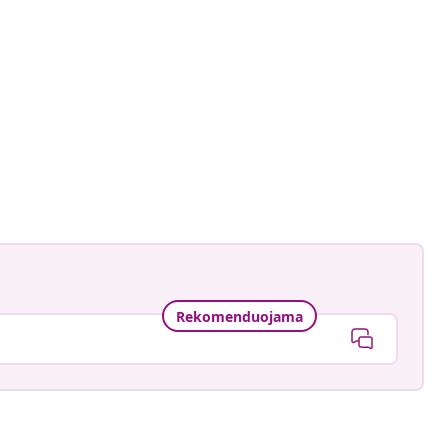
gmann
ė
Rekomenduojama