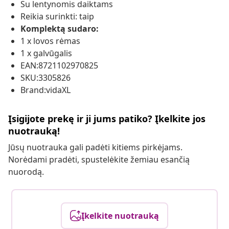
Su lentynomis daiktams
Reikia surinkti: taip
Komplektą sudaro:
1 x lovos rėmas
1 x galvūgalis
EAN:8721102970825
SKU:3305826
Brand:vidaXL
Įsigijote prekę ir ji jums patiko? Įkelkite jos
nuotrauką!
Jūsų nuotrauka gali padėti kitiems pirkėjams.
Norėdami pradėti, spustelėkite žemiau esančią
nuorodą.
Įkelkite nuotrauką