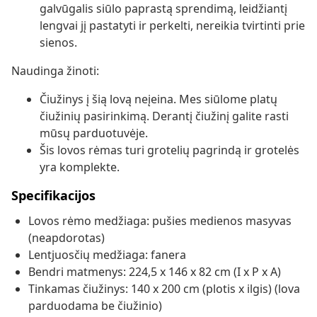
galvūgalis siūlo paprastą sprendimą, leidžiantį
lengvai jį pastatyti ir perkelti, nereikia tvirtinti prie
sienos.
Naudinga žinoti:
Čiužinys į šią lovą neįeina. Mes siūlome platų
čiužinių pasirinkimą. Derantį čiužinį galite rasti
mūsų parduotuvėje.
Šis lovos rėmas turi grotelių pagrindą ir grotelės
yra komplekte.
Specifikacijos
Lovos rėmo medžiaga: pušies medienos masyvas
(neapdorotas)
Lentjuosčių medžiaga: fanera
Bendri matmenys: 224,5 x 146 x 82 cm (I x P x A)
Tinkamas čiužinys: 140 x 200 cm (plotis x ilgis) (lova
parduodama be čiužinio)