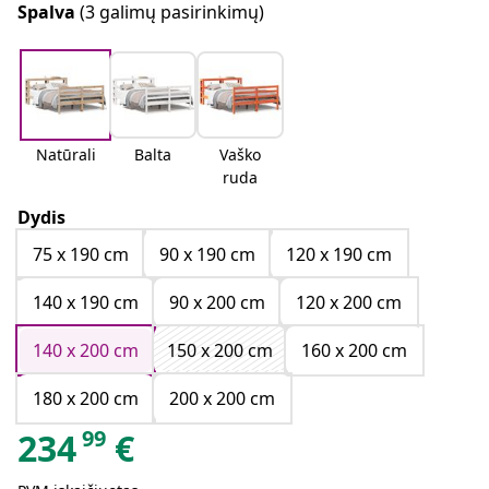
Spalva
(3 galimų pasirinkimų)
Natūrali
Balta
Vaško
ruda
Dydis
75 x 190 cm
90 x 190 cm
120 x 190 cm
140 x 190 cm
90 x 200 cm
120 x 200 cm
140 x 200 cm
150 x 200 cm
160 x 200 cm
180 x 200 cm
200 x 200 cm
99
234
€