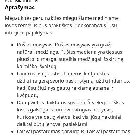
PVM įskaičiuotas
Aprašymas
Mėgaukitės geru nakties miegu šiame mediniame
lovos rėme! Jis bus praktiškas ir dekoratyvus jūsų
interjero papildymas.
Pušies masyvas: Pušies masyvas yra graži
natūrali medžiaga. Pušies mediena yra tiesaus
pluošto, o mazgai suteikia medžiagai išskirtinę,
kaimišką išvaizdą.
Faneros lentjuostės: Faneros lentjuostės
užtikrina gerą svorio paskirstymą, užtikrindamos,
kad jūsų čiužinys gautų reikiamą atramą ir
kvėpuotų.
Daug vietos daiktams susidėti: Šis elegantiškas
lovos galvūgalis turi dvi patogias lentynas,
kuriose yra daug vietos, kad visi jūsų naktiniai
daiktai būtų lengvai pasiekiami.
Laisvai pastatomas galvūgalis: Laisvai pastatomas