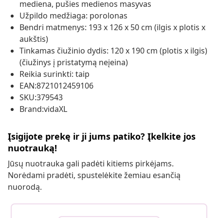
mediena, pušies medienos masyvas
Užpildo medžiaga: porolonas
Bendri matmenys: 193 x 126 x 50 cm (ilgis x plotis x
aukštis)
Tinkamas čiužinio dydis: 120 x 190 cm (plotis x ilgis)
(čiužinys į pristatymą neįeina)
Reikia surinkti: taip
EAN:8721012459106
SKU:379543
Brand:vidaXL
Įsigijote prekę ir ji jums patiko? Įkelkite jos
nuotrauką!
Jūsų nuotrauka gali padėti kitiems pirkėjams.
Norėdami pradėti, spustelėkite žemiau esančią
nuorodą.