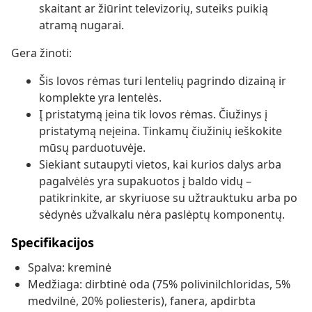
skaitant ar žiūrint televizorių, suteiks puikią
atramą nugarai.
Gera žinoti:
Šis lovos rėmas turi lentelių pagrindo dizainą ir
komplekte yra lentelės.
Į pristatymą įeina tik lovos rėmas. Čiužinys į
pristatymą neįeina. Tinkamų čiužinių ieškokite
mūsų parduotuvėje.
Siekiant sutaupyti vietos, kai kurios dalys arba
pagalvėlės yra supakuotos į baldo vidų –
patikrinkite, ar skyriuose su užtrauktuku arba po
sėdynės užvalkalu nėra paslėptų komponentų.
Specifikacijos
Spalva: kreminė
Medžiaga: dirbtinė oda (75% polivinilchloridas, 5%
medvilnė, 20% poliesteris), fanera, apdirbta