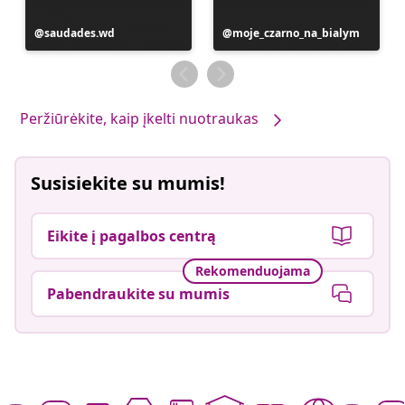
Įrašą
saudades.wd
Įrašą
moje_czarno_na_bialym
paskelbė
paskelbė
Peržiūrėkite, kaip įkelti nuotraukas
Susisiekite su mumis!
Eikite į pagalbos centrą
Rekomenduojama
Pabendraukite su mumis