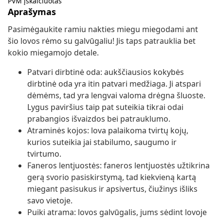
PVM įskaičiuotas
Aprašymas
Pasimėgaukite ramiu nakties miegu miegodami ant
šio lovos rėmo su galvūgaliu! Jis taps patrauklia bet
kokio miegamojo detale.
Patvari dirbtinė oda: aukščiausios kokybės
dirbtinė oda yra itin patvari medžiaga. Ji atspari
dėmėms, tad yra lengvai valoma drėgna šluoste.
Lygus paviršius taip pat suteikia tikrai odai
prabangios išvaizdos bei patrauklumo.
Atraminės kojos: lova palaikoma tvirtų kojų,
kurios suteikia jai stabilumo, saugumo ir
tvirtumo.
Faneros lentjuostės: faneros lentjuostės užtikrina
gerą svorio pasiskirstymą, tad kiekvieną kartą
miegant pasisukus ir apsivertus, čiužinys išliks
savo vietoje.
Puiki atrama: lovos galvūgalis, jums sėdint lovoje