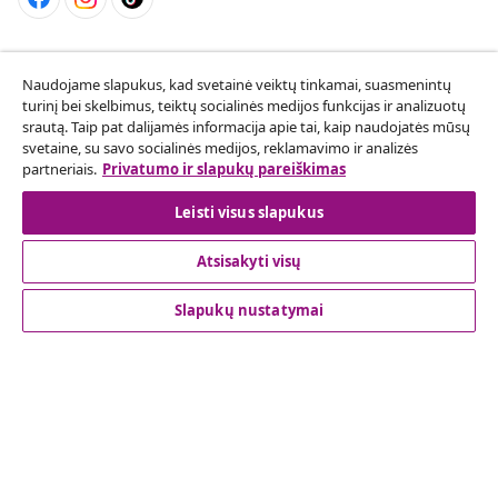
Sutarties atsisakymas
Naudojame slapukus, kad svetainė veiktų tinkamai, suasmenintų
Pateikite prašymą atsisakyti užsakymo.
turinį bei skelbimus, teiktų socialinės medijos funkcijas ir analizuotų
srautą. Taip pat dalijamės informacija apie tai, kaip naudojatės mūsų
Sutarties atsisakymas
svetaine, su savo socialinės medijos, reklamavimo ir analizės
partneriais.
Privatumo ir slapukų pareiškimas
Leisti visus slapukus
Klientų aptarnavimas
Atsisakyti visų
Verslas
Slapukų nustatymai
vidaXL
Atraskite daugiau