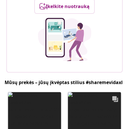
Įkelkite nuotrauką
Mūsų prekės – jūsų įkvėptas stilius #sharemevidaxl