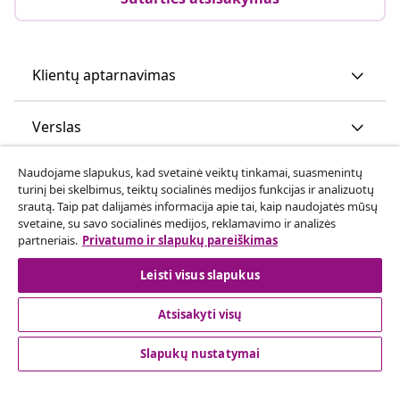
Klientų aptarnavimas
Verslas
Naudojame slapukus, kad svetainė veiktų tinkamai, suasmenintų
vidaXL
turinį bei skelbimus, teiktų socialinės medijos funkcijas ir analizuotų
srautą. Taip pat dalijamės informacija apie tai, kaip naudojatės mūsų
svetaine, su savo socialinės medijos, reklamavimo ir analizės
Atraskite daugiau
partneriais.
Privatumo ir slapukų pareiškimas
Leisti visus slapukus
Atsisakyti visų
Slapukų nustatymai
© 2008-2026 vidaXL www.vidaxl.lt yra vidaXL Marketplace
Europe B.V. internetinė parduotuvė