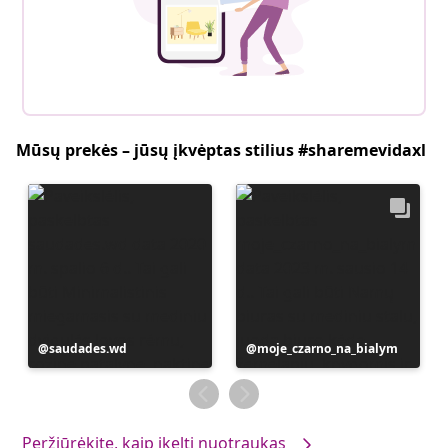
Mūsų prekės – jūsų įkvėptas stilius #sharemevidaxl
Įrašą
saudades.wd
Įrašą
moje_czarno_na_bialym
paskelbė
paskelbė
Peržiūrėkite, kaip įkelti nuotraukas