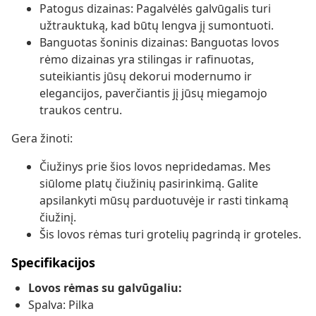
Patogus dizainas: Pagalvėlės galvūgalis turi
užtrauktuką, kad būtų lengva jį sumontuoti.
Banguotas šoninis dizainas: Banguotas lovos
rėmo dizainas yra stilingas ir rafinuotas,
suteikiantis jūsų dekorui modernumo ir
elegancijos, paverčiantis jį jūsų miegamojo
traukos centru.
Gera žinoti:
Čiužinys prie šios lovos nepridedamas. Mes
siūlome platų čiužinių pasirinkimą. Galite
apsilankyti mūsų parduotuvėje ir rasti tinkamą
čiužinį.
Šis lovos rėmas turi grotelių pagrindą ir groteles.
Specifikacijos
Lovos rėmas su galvūgaliu:
Spalva: Pilka