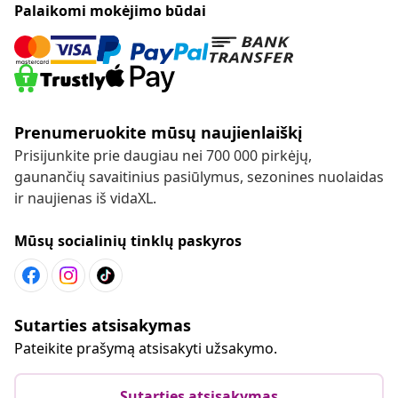
Palaikomi mokėjimo būdai
Prenumeruokite mūsų naujienlaiškį
Prisijunkite prie daugiau nei 700 000 pirkėjų,
gaunančių savaitinius pasiūlymus, sezonines nuolaidas
ir naujienas iš vidaXL.
Mūsų socialinių tinklų paskyros
Sutarties atsisakymas
Pateikite prašymą atsisakyti užsakymo.
Sutarties atsisakymas