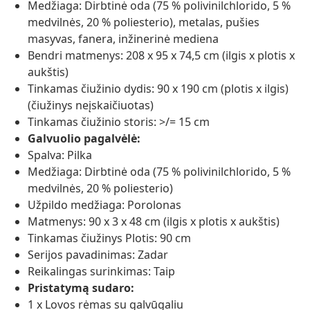
Medžiaga: Dirbtinė oda (75 % polivinilchlorido, 5 %
medvilnės, 20 % poliesterio), metalas, pušies
masyvas, fanera, inžinerinė mediena
Bendri matmenys: 208 x 95 x 74,5 cm (ilgis x plotis x
aukštis)
Tinkamas čiužinio dydis: 90 x 190 cm (plotis x ilgis)
(čiužinys neįskaičiuotas)
Tinkamas čiužinio storis: >/= 15 cm
Galvuolio pagalvėlė:
Spalva: Pilka
Medžiaga: Dirbtinė oda (75 % polivinilchlorido, 5 %
medvilnės, 20 % poliesterio)
Užpildo medžiaga: Porolonas
Matmenys: 90 x 3 x 48 cm (ilgis x plotis x aukštis)
Tinkamas čiužinys Plotis: 90 cm
Serijos pavadinimas: Zadar
Reikalingas surinkimas: Taip
Pristatymą sudaro:
1 x Lovos rėmas su galvūgaliu