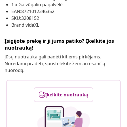
1 x Galvūgalio pagalvėlė
EAN:8721012346352
SKU:3208152
Brand:vidaXL
Įsigijote prekę ir ji jums patiko? Įkelkite jos
nuotrauką!
Jūsų nuotrauka gali padėti kitiems pirkėjams.
Norėdami pradėti, spustelėkite žemiau esančią
nuorodą.
Įkelkite nuotrauką