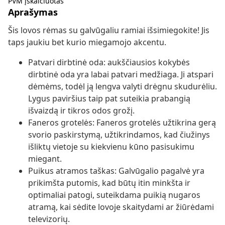
PVM įskaičiuotas
Aprašymas
Šis lovos rėmas su galvūgaliu ramiai išsimiegokite! Jis
taps jaukiu bet kurio miegamojo akcentu.
Patvari dirbtinė oda: aukščiausios kokybės
dirbtinė oda yra labai patvari medžiaga. Ji atspari
dėmėms, todėl ją lengva valyti drėgnu skudurėliu.
Lygus paviršius taip pat suteikia prabangią
išvaizdą ir tikros odos grožį.
Faneros grotelės: Faneros grotelės užtikrina gerą
svorio paskirstymą, užtikrindamos, kad čiužinys
išliktų vietoje su kiekvienu kūno pasisukimu
miegant.
Puikus atramos taškas: Galvūgalio pagalvė yra
prikimšta putomis, kad būtų itin minkšta ir
optimaliai patogi, suteikdama puikią nugaros
atramą, kai sėdite lovoje skaitydami ar žiūrėdami
televizorių.