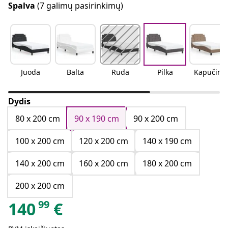
Spalva
(7 galimų pasirinkimų)
Juoda
Balta
Ruda
Pilka
Kapučino
Dydis
80 x 200 cm
90 x 190 cm
90 x 200 cm
100 x 200 cm
120 x 200 cm
140 x 190 cm
140 x 200 cm
160 x 200 cm
180 x 200 cm
200 x 200 cm
99
140
€