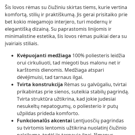
Šis lovos rėmas su čiužiniu skirtas tiems, kurie vertina
komfortą, stilių ir praktiškumą. Jis gerai prisitaiko prie
bet kokio miegamojo interjero, turi modernų ir
elegantišką dizainą. Su paprastomis linijomis ir
minimalistine estetika, šis lovos rėmas puikiai dera su
įvairiais stiliais.
Kvėpuojanti medžiaga
100% poliesteris leidžia
orui cirkuliuoti, tad miegoti bus malonu net ir
karštomis dienomis. Medžiaga atspari
dėvėjimuisi, tad tarnaus ilgai.
Tvirta konstrukcija
Rėmas su galvūgaliu, tvirtai
prikabintas prie sienos, suteikia stabilų pagrindą.
Tvirta struktūra užtikrina, kad jokie judesiai
nesukeltų nepatogumų, o poliesterio ir putų
užpildas prideda komforto.
Funkcionalūs akcentai
Lentjuosčių pagrindas
su tvirtomis lentomis užtikrina nuolatinį čiužinio