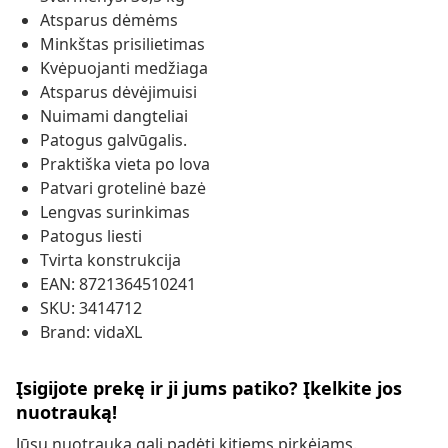
Atsparus dėmėms
Minkštas prisilietimas
Kvėpuojanti medžiaga
Atsparus dėvėjimuisi
Nuimami dangteliai
Patogus galvūgalis.
Praktiška vieta po lova
Patvari grotelinė bazė
Lengvas surinkimas
Patogus liesti
Tvirta konstrukcija
EAN: 8721364510241
SKU: 3414712
Brand: vidaXL
Įsigijote prekę ir ji jums patiko? Įkelkite jos
nuotrauką!
Jūsų nuotrauka gali padėti kitiems pirkėjams.