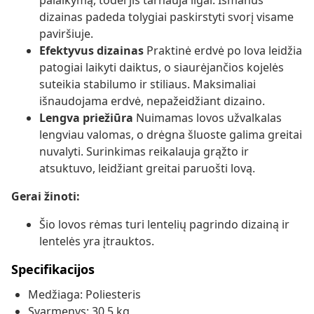
palaikymą, todėl jis tarnauja ilgai. Išmanus
dizainas padeda tolygiai paskirstyti svorį visame
paviršiuje.
Efektyvus dizainas
Praktinė erdvė po lova leidžia
patogiai laikyti daiktus, o siaurėjančios kojelės
suteikia stabilumo ir stiliaus. Maksimaliai
išnaudojama erdvė, nepažeidžiant dizaino.
Lengva priežiūra
Nuimamas lovos užvalkalas
lengviau valomas, o drėgna šluoste galima greitai
nuvalyti. Surinkimas reikalauja grąžto ir
atsuktuvo, leidžiant greitai paruošti lovą.
Gerai žinoti:
Šio lovos rėmas turi lentelių pagrindo dizainą ir
lentelės yra įtrauktos.
Specifikacijos
Medžiaga: Poliesteris
Svarmenys: 30,5 kg