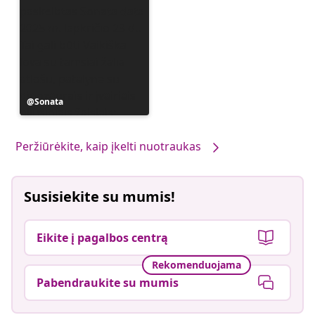
Įrašą
Sonata
paskelbė
Peržiūrėkite, kaip įkelti nuotraukas
Susisiekite su mumis!
Eikite į pagalbos centrą
Rekomenduojama
Pabendraukite su mumis