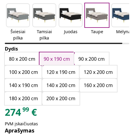
Šviesiai
Tamsiai
Juodas
Taupe
Mėlyna
pilka
pilka
Dydis
80 x 200 cm
90 x 190 cm
90 x 200 cm
100 x 200 cm
120 x 190 cm
120 x 200 cm
140 x 190 cm
140 x 200 cm
160 x 200 cm
180 x 200 cm
200 x 200 cm
99
274
€
PVM įskaičiuotas
Aprašymas