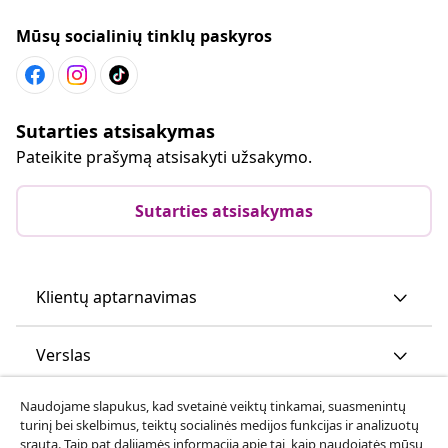
Mūsų socialinių tinklų paskyros
Sutarties atsisakymas
Pateikite prašymą atsisakyti užsakymo.
Sutarties atsisakymas
Klientų aptarnavimas
Verslas
Naudojame slapukus, kad svetainė veiktų tinkamai, suasmenintų
vidaXL
turinį bei skelbimus, teiktų socialinės medijos funkcijas ir analizuotų
srautą. Taip pat dalijamės informacija apie tai, kaip naudojatės mūsų