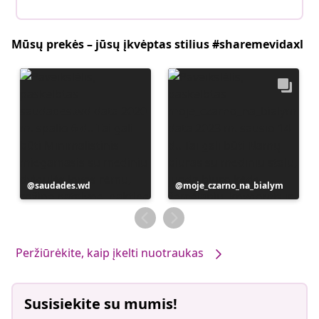
Mūsų prekės – jūsų įkvėptas stilius #sharemevidaxl
Įrašą
saudades.wd
Įrašą
moje_czarno_na_bialym
paskelbė
paskelbė
Peržiūrėkite, kaip įkelti nuotraukas
Susisiekite su mumis!