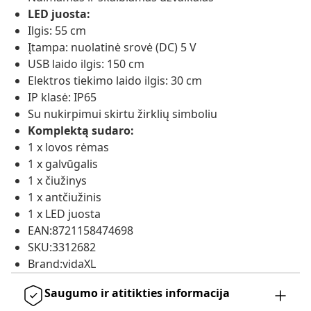
LED juosta:
Ilgis: 55 cm
Įtampa: nuolatinė srovė (DC) 5 V
USB laido ilgis: 150 cm
Elektros tiekimo laido ilgis: 30 cm
IP klasė: IP65
Su nukirpimui skirtu žirklių simboliu
Komplektą sudaro:
1 x lovos rėmas
1 x galvūgalis
1 x čiužinys
1 x antčiužinis
1 x LED juosta
EAN:8721158474698
SKU:3312682
Brand:vidaXL
Saugumo ir atitikties informacija