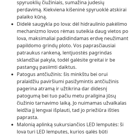
spyruoklių čiužiniais, sumažina judesių
perdavimą. Kiekviena kišeninė spyruoklė atskirai
palaiko kūną.
Didelė saugykla po lova: dėl hidraulinio pakėlimo
mechanizmo lovos rėmas suteikia daug vietos po
lova, maksimaliai padidindamas erdvę neužimant
papildomo grindų ploto. Vos paprasčiausiai
patraukus rankeną, lentjuostės pagrindas
sklandžiai pakyla, todėl galėsite greitai ir be
pastangų pasiimti daiktus.
Patogus antčiužinis: šis minkštu bei orui
pralaidžiu paviršiumi pasižymintis antčiužinis
pagerina atramą ir užtikrina dar didesnį
patogumą bei tuo pačiu metu prailgina jūsų
čiužinio tarnavimo laiką. Jo nuimamas užvalkalas
leidžia jį lengvai išplauti, tad jo priežiūra išties
paprasta.
Malonią aplinką sukursiančios LED lemputės: ši
lova turi LED lemputes, kurios galės būti