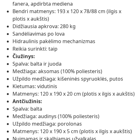
fanera, apdirbta mediena
Bendri matmenys: 193 x 120 x 78/88 cm (ilgis x
plotis x aukštis)
Didžiausia apkrova: 280 kg
Sandėliavimas po lova
Hidraulinis pakėlimo mechanizmas
Reikia surinkti: taip
Čiužinys:
Spalva: balta ir juoda
Medžiaga: aksomas (100% poliesteris)
Užpildo medžiaga: kišeninės spyruoklės, putos
Kietumas: vidutinis
Matmenys: 120 x 190 x 20 cm (plotis x ilgis x aukštis)
Antčiužinis:
Spalva: balta
Medžiaga: audinys (100% poliesteris)
Užpildo medžiaga: porolonas
Matmenys: 120 x 190 x 5 cm (plotis x ilgis x aukštis)
Nuimamas ir skalbiamas užvalkalas