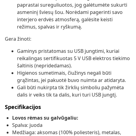
paprastai sureguliuotos, jog galėtumėte sukurti
asmeninį šviesų šou. Norėdami pagerinti savo
interjero erdvės atmosferą, galėsite keisti
režimus, spalvas ir ryškumą.
Gera žinoti:
Gaminys pristatomas su USB jungtimi, kuriai
reikalingas sertifikuotas 5 V USB elektros tiekimo
šaltinis (nepridedamas).
Higienos sumetimais, čiužinys negali būti
grąžintas, jei pakuotė buvo nuimta ar atidaryta.
Gali būti nukirpta tik žirklių simboliu pažymėta
dalis ir veiks tik ta dalis, kuri turi USB jungtį.
Specifikacijos
Lovos rėmas su galvūgaliu:
Spalva: juoda
Medžiaga: aksomas (100% poliesteris), metalas,