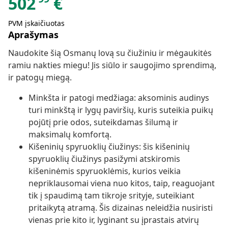
502
€
PVM įskaičiuotas
Aprašymas
Naudokite šią Osmanų lovą su čiužiniu ir mėgaukitės
ramiu nakties miegu! Jis siūlo ir saugojimo sprendimą,
ir patogų miegą.
Minkšta ir patogi medžiaga: aksominis audinys
turi minkštą ir lygų paviršių, kuris suteikia puikų
pojūtį prie odos, suteikdamas šilumą ir
maksimalų komfortą.
Kišeninių spyruoklių čiužinys: šis kišeninių
spyruoklių čiužinys pasižymi atskiromis
kišeninėmis spyruoklėmis, kurios veikia
nepriklausomai viena nuo kitos, taip, reaguojant
tik į spaudimą tam tikroje srityje, suteikiant
pritaikytą atramą. Šis dizainas neleidžia nusiristi
vienas prie kito ir, lyginant su įprastais atvirų