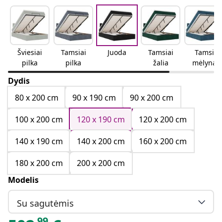
Šviesiai
Tamsiai
Juoda
Tamsiai
Tamsi
pilka
pilka
žalia
mėlyna
Dydis
80 x 200 cm
90 x 190 cm
90 x 200 cm
100 x 200 cm
120 x 190 cm
120 x 200 cm
140 x 190 cm
140 x 200 cm
160 x 200 cm
180 x 200 cm
200 x 200 cm
Modelis
Su sagutėmis
99