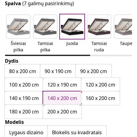
Spalva
(7 galimų pasirinkimų)
Šviesiai
Tamsiai
Juoda
Tamsiai
Taupe
pilka
pilka
ruda
Dydis
80 x 200 cm
90 x 190 cm
90 x 200 cm
100 x 200 cm
120 x 190 cm
120 x 200 cm
140 x 190 cm
140 x 200 cm
160 x 200 cm
180 x 200 cm
200 x 200 cm
Modelis
Lygaus dizaino
Blokelis su kvadratais