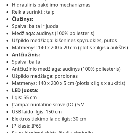
Hidraulinis pakėlimo mechanizmas
Reikia surinkti: taip
Čiužinys:
Spalva: balta ir juoda
Medžiaga: audinys (100% poliesteris)
Užpildo medžiaga: kišeninės spyruoklės, putos
Matmenys: 140 x 200 x 20 cm (plotis x ilgis x aukštis)
Antčiužinis:
Spalva: balta
Antčiužinio medžiaga: audinys (100% poliesteris)
Užpildo medžiaga: porolonas
Matmenys: 140 x 200 x 5 cm (plotis x ilgis x aukštis)
LED juosta:
Ilgis: 55 cm
Įtampa: nuolatinė srovė (DC) 5 V
USB laido ilgis: 150 cm
Elektros tiekimo laido ilgis: 30 cm
IP klasė: IP65