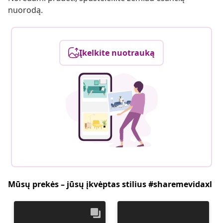
nuorodą.
Įkelkite nuotrauką
Mūsų prekės – jūsų įkvėptas stilius #sharemevidaxl