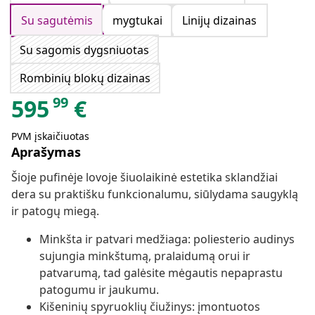
Su sagutėmis
mygtukai
Linijų dizainas
Su sagomis dygsniuotas
Rombinių blokų dizainas
99
595
€
PVM įskaičiuotas
Aprašymas
Šioje pufinėje lovoje šiuolaikinė estetika sklandžiai
dera su praktišku funkcionalumu, siūlydama saugyklą
ir patogų miegą.
Minkšta ir patvari medžiaga: poliesterio audinys
sujungia minkštumą, pralaidumą orui ir
patvarumą, tad galėsite mėgautis nepaprastu
patogumu ir jaukumu.
Kišeninių spyruoklių čiužinys: įmontuotos