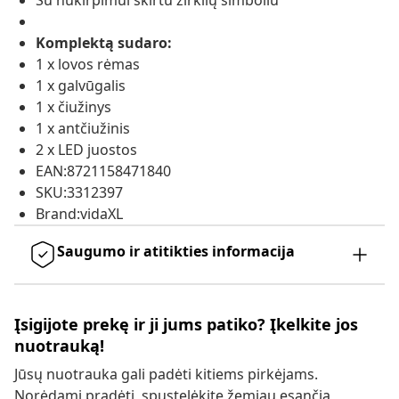
Su nukirpimui skirtu žirklių simboliu
Komplektą sudaro:
1 x lovos rėmas
1 x galvūgalis
1 x čiužinys
1 x antčiužinis
2 x LED juostos
EAN:8721158471840
SKU:3312397
Brand:vidaXL
Saugumo ir atitikties informacija
Įsigijote prekę ir ji jums patiko? Įkelkite jos
nuotrauką!
Jūsų nuotrauka gali padėti kitiems pirkėjams.
Norėdami pradėti, spustelėkite žemiau esančią