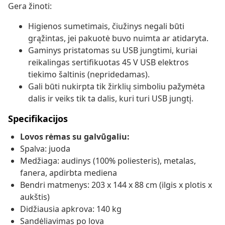
Gera žinoti:
Higienos sumetimais, čiužinys negali būti
grąžintas, jei pakuotė buvo nuimta ar atidaryta.
Gaminys pristatomas su USB jungtimi, kuriai
reikalingas sertifikuotas 45 V USB elektros
tiekimo šaltinis (nepridedamas).
Gali būti nukirpta tik žirklių simboliu pažymėta
dalis ir veiks tik ta dalis, kuri turi USB jungtį.
Specifikacijos
Lovos rėmas su galvūgaliu:
Spalva: juoda
Medžiaga: audinys (100% poliesteris), metalas,
fanera, apdirbta mediena
Bendri matmenys: 203 x 144 x 88 cm (ilgis x plotis x
aukštis)
Didžiausia apkrova: 140 kg
Sandėliavimas po lova