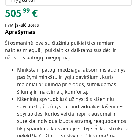
99
505
€
PVM įskaičiuotas
Aprašymas
Ši osmaninė lova su čiužiniu puikiai tiks ramiam
nakties miegui! Ji puikiai tiks daiktams susidėti ir
užtikrins patogų miegojimą.
Minkšta ir patogi medžiaga: aksominis audinys
pasižymi minkštu ir lygiu paviršiumi, kuris
maloniai priglunda prie odos, suteikdamas
šilumą ir maksimalų komfortą.
Kišeninių spyruoklių čiužinys: šis kišeninių
spyruoklių čiužinys turi individualias kišenines
spyruokles, kurios veikia nepriklausomai ir
suteikia individualizuotą atramą, reaguodamos
tik į spaudimą kiekvienoje srityje. Ši konstrukcija
neleidžia čiužiniui „susivynioti“ ir sumažina