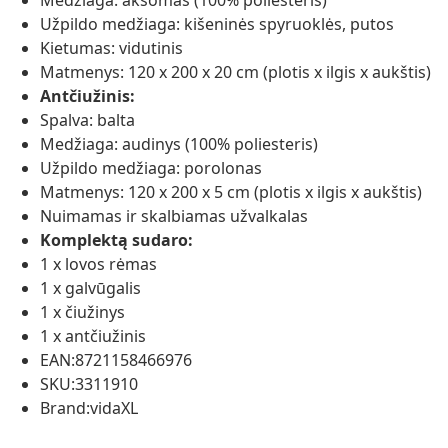
Medžiaga: aksomas (100% poliesteris)
Užpildo medžiaga: kišeninės spyruoklės, putos
Kietumas: vidutinis
Matmenys: 120 x 200 x 20 cm (plotis x ilgis x aukštis)
Antčiužinis:
Spalva: balta
Medžiaga: audinys (100% poliesteris)
Užpildo medžiaga: porolonas
Matmenys: 120 x 200 x 5 cm (plotis x ilgis x aukštis)
Nuimamas ir skalbiamas užvalkalas
Komplektą sudaro:
1 x lovos rėmas
1 x galvūgalis
1 x čiužinys
1 x antčiužinis
EAN:8721158466976
SKU:3311910
Brand:vidaXL