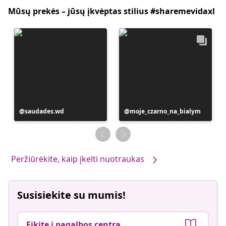
Mūsų prekės – jūsų įkvėptas stilius #sharemevidaxl
Įrašą
saudades.wd
Įrašą
moje_czarno_na_bialym
paskelbė
paskelbė
Peržiūrėkite, kaip įkelti nuotraukas
Susisiekite su mumis!
Eikite į pagalbos centrą