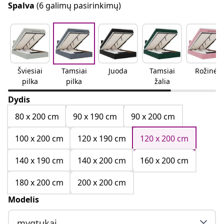
Spalva
(6 galimų pasirinkimų)
Šviesiai
Tamsiai
Juoda
Tamsiai
Rožinė
pilka
pilka
žalia
Dydis
80 x 200 cm
90 x 190 cm
90 x 200 cm
100 x 200 cm
120 x 190 cm
120 x 200 cm
140 x 190 cm
140 x 200 cm
160 x 200 cm
180 x 200 cm
200 x 200 cm
Modelis
mygtukai