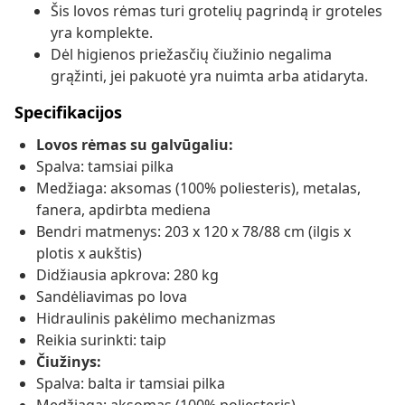
Šis lovos rėmas turi grotelių pagrindą ir groteles
yra komplekte.
Dėl higienos priežasčių čiužinio negalima
grąžinti, jei pakuotė yra nuimta arba atidaryta.
Specifikacijos
Lovos rėmas su galvūgaliu:
Spalva: tamsiai pilka
Medžiaga: aksomas (100% poliesteris), metalas,
fanera, apdirbta mediena
Bendri matmenys: 203 x 120 x 78/88 cm (ilgis x
plotis x aukštis)
Didžiausia apkrova: 280 kg
Sandėliavimas po lova
Hidraulinis pakėlimo mechanizmas
Reikia surinkti: taip
Čiužinys:
Spalva: balta ir tamsiai pilka