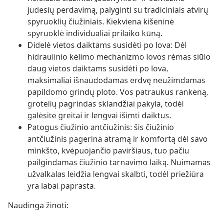
judesių perdavimą, palyginti su tradiciniais atvirų
spyruoklių čiužiniais. Kiekviena kišeninė
spyruoklė individualiai prilaiko kūną.
Didelė vietos daiktams susidėti po lova: Dėl
hidraulinio kėlimo mechanizmo lovos rėmas siūlo
daug vietos daiktams susidėti po lova,
maksimaliai išnaudodamas erdvę neužimdamas
papildomo grindų ploto. Vos patraukus rankeną,
grotelių pagrindas sklandžiai pakyla, todėl
galėsite greitai ir lengvai išimti daiktus.
Patogus čiužinio antčiužinis: šis čiužinio
antčiužinis pagerina atramą ir komfortą dėl savo
minkšto, kvėpuojančio paviršiaus, tuo pačiu
pailgindamas čiužinio tarnavimo laiką. Nuimamas
užvalkalas leidžia lengvai skalbti, todėl priežiūra
yra labai paprasta.
Naudinga žinoti: