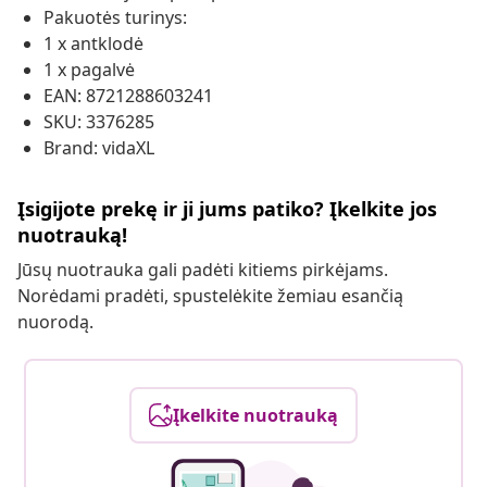
Pakuotės turinys:
1 x antklodė
1 x pagalvė
EAN: 8721288603241
SKU: 3376285
Brand: vidaXL
Įsigijote prekę ir ji jums patiko? Įkelkite jos
nuotrauką!
Jūsų nuotrauka gali padėti kitiems pirkėjams.
Norėdami pradėti, spustelėkite žemiau esančią
nuorodą.
Įkelkite nuotrauką