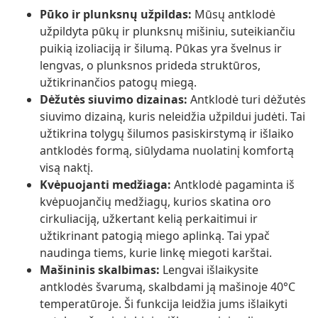
Pūko ir plunksnų užpildas:
Mūsų antklodė
užpildyta pūkų ir plunksnų mišiniu, suteikiančiu
puikią izoliaciją ir šilumą. Pūkas yra švelnus ir
lengvas, o plunksnos prideda struktūros,
užtikrinančios patogų miegą.
Dėžutės siuvimo dizainas:
Antklodė turi dėžutės
siuvimo dizainą, kuris neleidžia užpildui judėti. Tai
užtikrina tolygų šilumos pasiskirstymą ir išlaiko
antklodės formą, siūlydama nuolatinį komfortą
visą naktį.
Kvėpuojanti medžiaga:
Antklodė pagaminta iš
kvėpuojančių medžiagų, kurios skatina oro
cirkuliaciją, užkertant kelią perkaitimui ir
užtikrinant patogią miego aplinką. Tai ypač
naudinga tiems, kurie linkę miegoti karštai.
Mašininis skalbimas:
Lengvai išlaikysite
antklodės švarumą, skalbdami ją mašinoje 40°C
temperatūroje. Ši funkcija leidžia jums išlaikyti