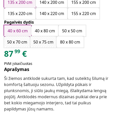
135 x 200 cm
140 x 200 cm
155 x 200 cm
135 x 220 cm
140 x 220 cm
155 x 220 cm
Pagalvės dydis
40 x 60 cm
40 x 80 cm
50 x 50 cm
50 x 70 cm
50 x 75 cm
80 x 80 cm
99
87
€
PVM įskaičiuotas
Aprašymas
Ši žiemos antklodė sukurta tam, kad suteiktų šilumą ir
komfortą šaltuoju sezonu. Užpildyta pūkais ir
plunksnomis, ji siūlo jaukų miegą, išlaikydama lengvą
pojūtį. Antklodės modernus dizainas puikiai dera prie
bet kokio miegamojo interjero, tad tai puikus
papildymas jūsų namams.