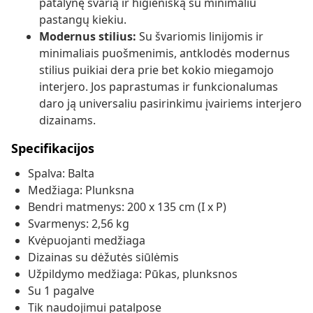
patalynę švarią ir higienišką su minimaliu
pastangų kiekiu.
Modernus stilius:
Su švariomis linijomis ir
minimaliais puošmenimis, antklodės modernus
stilius puikiai dera prie bet kokio miegamojo
interjero. Jos paprastumas ir funkcionalumas
daro ją universaliu pasirinkimu įvairiems interjero
dizainams.
Specifikacijos
Spalva: Balta
Medžiaga: Plunksna
Bendri matmenys: 200 x 135 cm (I x P)
Svarmenys: 2,56 kg
Kvėpuojanti medžiaga
Dizainas su dėžutės siūlėmis
Užpildymo medžiaga: Pūkas, plunksnos
Su 1 pagalve
Tik naudojimui patalpose