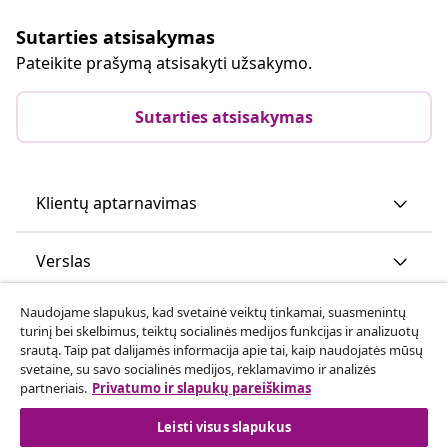
Sutarties atsisakymas
Pateikite prašymą atsisakyti užsakymo.
Sutarties atsisakymas
Klientų aptarnavimas
Verslas
Naudojame slapukus, kad svetainė veiktų tinkamai, suasmenintų
vidaXL
turinį bei skelbimus, teiktų socialinės medijos funkcijas ir analizuotų
srautą. Taip pat dalijamės informacija apie tai, kaip naudojatės mūsų
svetaine, su savo socialinės medijos, reklamavimo ir analizės
Atraskite daugiau
partneriais.
Privatumo ir slapukų pareiškimas
Leisti visus slapukus