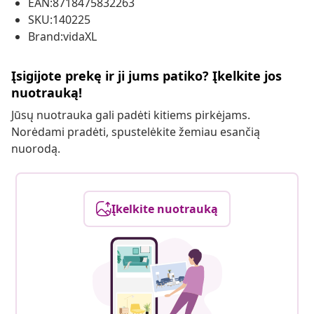
EAN:8718475832263
SKU:140225
Brand:vidaXL
Įsigijote prekę ir ji jums patiko? Įkelkite jos
nuotrauką!
Jūsų nuotrauka gali padėti kitiems pirkėjams.
Norėdami pradėti, spustelėkite žemiau esančią
nuorodą.
Įkelkite nuotrauką