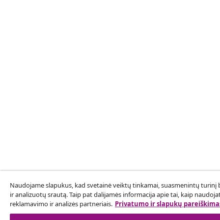
Naudojame slapukus, kad svetainė veiktų tinkamai, suasmenintų turinį be
ir analizuotų srautą. Taip pat dalijamės informacija apie tai, kaip naudoj
reklamavimo ir analizės partneriais.
Privatumo ir slapukų pareiškima