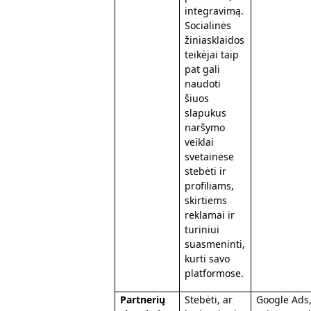
integravimą.
Socialinės
žiniasklaidos
teikėjai taip
pat gali
naudoti
šiuos
slapukus
naršymo
veiklai
svetainėse
stebėti ir
profiliams,
skirtiems
reklamai ir
turiniui
suasmeninti,
kurti savo
platformose.
Partnerių
Stebėti, ar
Google Ads,