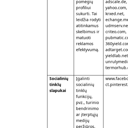
pomėgių
adscale.de, 
profiliui
yahoo.com,
sukurti. Tai
krxed.net,
leidžia rodyti
echange.me
atitinkamus
udmserv.ne
skelbimus ir
criteo.com,
matuoti
pubmatic.c
reklamos
360yield.co
efektyvumą.
adtarget.co
yieldlab.net
unrulymedi
termorhub
Socialinių
Įgalinti
www.faceb
tinklų
socialinių
ct.pinteres
slapukai
tinklų
funkcijų,
pvz., turinio
bendrinimo
ar įterptųjų
medijų
peržiūros,