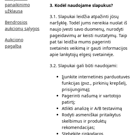
panaikinimo
3.
Kodėl naudojame slapukus
?
užklausa
3.1. Slapukai leidžia atpažinti jūsų
Bendrosios
naršyklę. Todėl jums nereikia nuolat iš
aukcionų sąlygos
naujo įvesti savo duomenų, nurodyti
pageidavimų ar keisti nustatymų. Taip
Aukciono
pat tai leidžia mums pagerinti
pagalba
svetainės veikimą ir gauti informacijos
apie lankytojų elgesį svetainėje.
3.2. Slapukai gali būti naudojami:
Įjunkite internetinės parduotuvės
funkcijas (pvz., pirkinių krepšelį,
prisijungimą);
Pagerinti našumą ir vartotojo
patirtį;
Atlikti analizę ir A/B testavimą
Rodyti asmeniškai pritaikytus
skelbimus ir produktų
rekomendacijas;
Stebėkite rinkodaros