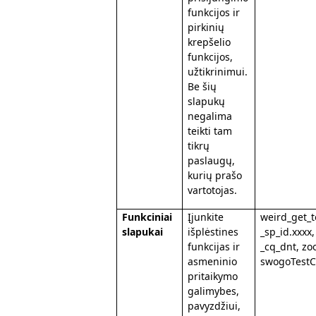
funkcijos ir
pirkinių
krepšelio
funkcijos,
užtikrinimui.
Be šių
slapukų
negalima
teikti tam
tikrų
paslaugų,
kurių prašo
vartotojas.
Funkciniai
Įjunkite
weird_get_t
slapukai
išplėstines
_sp_id.xxxx,
funkcijas ir
_cq_dnt, zo
asmeninio
swogoTestC
pritaikymo
galimybes,
pavyzdžiui,