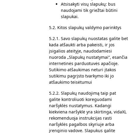
Atsisakyti visų slapukų: bus
naudojami tik griežtai būtini
slapukai.
5.2. Kitos slapukų valdymo parinktys
5.2.1. Savo slapukų nuostatas galite bet
kada atšaukti arba pakeisti, ir jos
įsigalios ateityje, naudodamiesi
nuoroda „Slapukų nustatymai“, esančia
internetinės parduotuvės apačioje.
Sutikimo atšaukimas neturi įtakos
sutikimu pagrįsto tvarkymo iki jo
atšaukimo teisėtumui
5.2.2. Slapukų naudojimą taip pat
galite kontroliuoti koreguodami
naršyklės nustatymus. Kadangi
kiekviena naršyklė yra skirtinga, vidaXL
rekomenduoja instrukcijas rasti
naršyklės pagalbos skyriuje arba
įrenginio vadove. Slapukus galite