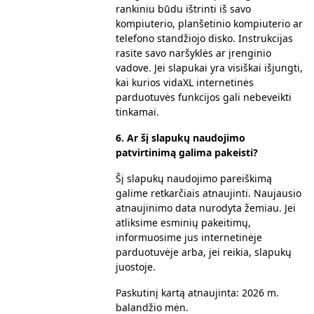
rankiniu būdu ištrinti iš savo
kompiuterio, planšetinio kompiuterio ar
telefono standžiojo disko. Instrukcijas
rasite savo naršyklės ar įrenginio
vadove. Jei slapukai yra visiškai išjungti,
kai kurios vidaXL internetinės
parduotuvės funkcijos gali nebeveikti
tinkamai.
6.
Ar šį slapukų naudojimo
patvirtinimą galima pakeisti?
Šį slapukų naudojimo pareiškimą
galime retkarčiais atnaujinti. Naujausio
atnaujinimo data nurodyta žemiau. Jei
atliksime esminių pakeitimų,
informuosime jus internetinėje
parduotuvėje arba, jei reikia, slapukų
juostoje.
Paskutinį kartą atnaujinta: 2026 m.
balandžio mėn.