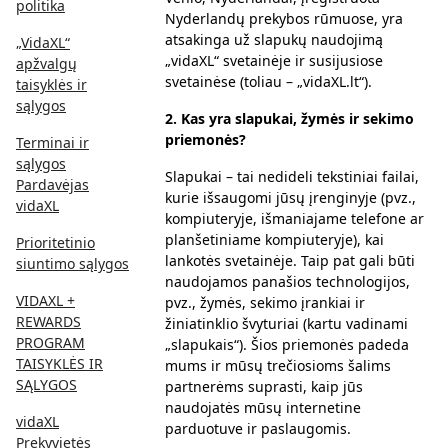
politika
Nyderlandų prekybos rūmuose, yra
atsakinga už slapukų naudojimą
„VidaXL“
„vidaXL“ svetainėje ir susijusiose
apžvalgų
svetainėse (toliau – „vidaXL.lt“).
taisyklės ir
sąlygos
2.
Kas yra slapukai, žymės ir sekimo
priemonės
?
Terminai ir
sąlygos
Slapukai – tai nedideli tekstiniai failai,
Pardavėjas
kurie išsaugomi jūsų įrenginyje (pvz.,
vidaXL
kompiuteryje, išmaniajame telefone ar
planšetiniame kompiuteryje), kai
Prioritetinio
lankotės svetainėje. Taip pat gali būti
siuntimo sąlygos
naudojamos panašios technologijos,
VIDAXL +
pvz., žymės, sekimo įrankiai ir
REWARDS
žiniatinklio švyturiai (kartu vadinami
PROGRAM
„slapukais“). Šios priemonės padeda
TAISYKLĖS IR
mums ir mūsų trečiosioms šalims
SĄLYGOS
partnerėms suprasti, kaip jūs
naudojatės mūsų internetine
vidaXL
parduotuve ir paslaugomis.
Prekyvietės