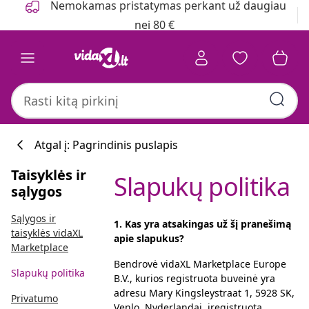
Nemokamas pristatymas perkant už daugiau
nei 80 €
Atgal į: Pagrindinis puslapis
Taisyklės ir
Slapukų politika
sąlygos
Sąlygos ir
1.
Kas yra atsakingas už šį pranešimą
taisyklės vidaXL
apie slapukus
?
Marketplace
Bendrovė vidaXL Marketplace Europe
Slapukų politika
B.V., kurios registruota buveinė yra
adresu Mary Kingsleystraat 1, 5928 SK,
Privatumo
Venlo, Nyderlandai, įregistruota