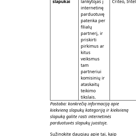
slapukai
lankytojas į
Criteo, Inte
internetinę
parduotuvę
patenka per
filialų
partnerį, ir
priskirti
pirkimus ar
kitus
veiksmus
tam
partneriui
komisinių ir
ataskaitų
teikimo
tikslais.
Pastaba: konkrečią informaciją apie
kiekvieną slapukų kategoriją ir kiekvieną
slapuką galite rasti internetinės
parduotuvės slapukų juostoje.
Sužinokite daugiau apie tai, kaip