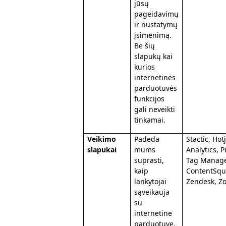
jūsų
pageidavimų
ir nustatymų
įsimenimą.
Be šių
slapukų kai
kurios
internetinės
parduotuvės
funkcijos
gali neveikti
tinkamai.
Veikimo
Padeda
Stactic, Hot
slapukai
mums
Analytics, 
suprasti,
Tag Manage
kaip
ContentSqu
lankytojai
Zendesk, Zo
sąveikauja
su
internetine
parduotuve,