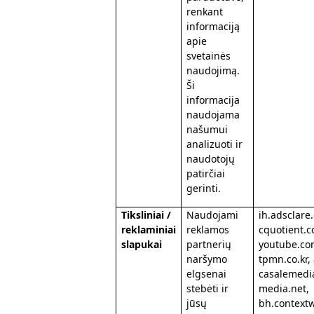
renkant
informaciją
apie
svetainės
naudojimą.
Ši
informacija
naudojama
našumui
analizuoti ir
naudotojų
patirčiai
gerinti.
Tiksliniai /
Naudojami
ih.adsclare.
reklaminiai
reklamos
cquotient.c
slapukai
partnerių
youtube.com
naršymo
tpmn.co.kr,
elgsenai
casalemedi
stebėti ir
media.net,
jūsų
bh.context