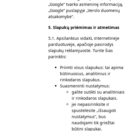
„Google“ tvarko asmeninę informaciją,
„Google“ puslapyje „
Verslo duomenų
atsakomybė
“.
5.
Slapukų priėmimas ir atmetimas
5.1. Apsilankius vidaXL internetinėje
parduotuvėje, apačioje pasirodys
slapukų reklamjuostė. Turite šias
parinktis:
Priimti visus slapukus: tai apima
būtinuosius, analitinius ir
rinkodaros slapukus.
Suasmeninti nustatymus:
galite sutikti su analitiniais
ir rinkodaros slapukais.
jei nepasirinksite ir
spustelėsite „išsaugoti
nustatymus“, bus
naudojami tik griežtai
būtini slapukai.