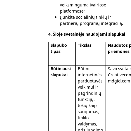
veiksmingumą įvairiose
platformose;
Įjunkite socialinių tinklų ir
partnerių programų integraciją.
4.
Šioje svetainėje naudojami slapukai
Slapuko
Tikslas
Naudotos p
tipas
priemonės
Būtiniausi
Būtini
Savo svetai
slapukai
internetinės
Creativecd
parduotuvės
mdgid.com
veikimui ir
pagrindinių
funkcijų,
tokių kaip
saugumas,
tinklo
valdymas,
prisijungimo