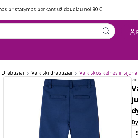
s pristatymas perkant už daugiau nei 80 €
Drabužiai
Vaikiški drabužiai
Vaikiškos kelnės ir sijona
vi
V
j
d
Dy