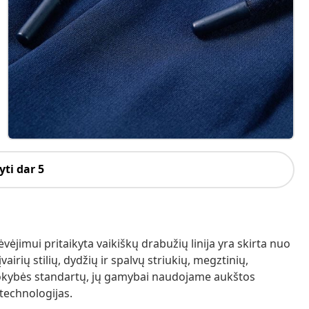
ti dar 5
jimui pritaikyta vaikiškų drabužių linija yra skirta nuo
irių stilių, dydžių ir spalvų striukių, megztinių,
 kokybės standartų, jų gamybai naudojame aukštos
technologijas.