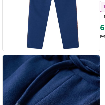
6
PVM