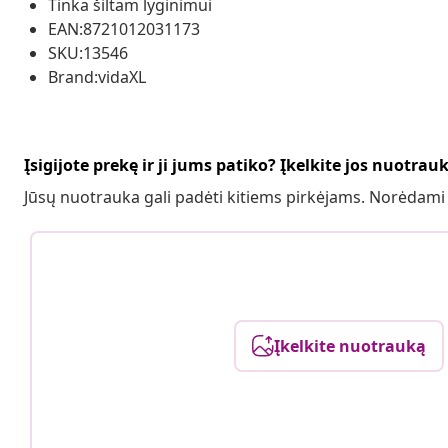
Tinka šiltam lyginimui
EAN:8721012031173
SKU:13546
Brand:vidaXL
Įsigijote prekę ir ji jums patiko? Įkelkite jos nuotrau
Jūsų nuotrauka gali padėti kitiems pirkėjams. Norėdami
Įkelkite nuotrauką