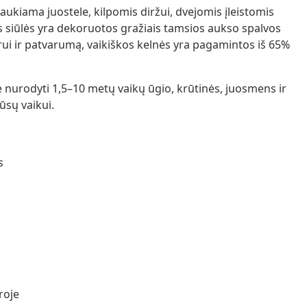
aukiama juostele, kilpomis diržui, dvejomis įleistomis
ės siūlės yra dekoruotos gražiais tamsios aukso spalvos
rui ir patvarumą, vaikiškos kelnės yra pagamintos iš 65%
ėje nurodyti 1,5–10 metų vaikų ūgio, krūtinės, juosmens ir
ūsų vaikui.
s
roje