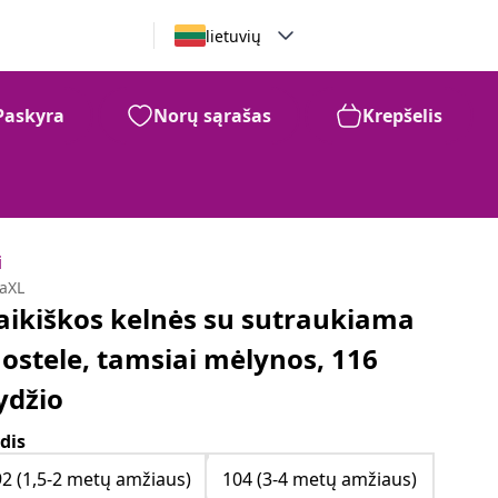
lietuvių
Paskyra
Norų sąrašas
Krepšelis
i
daXL
aikiškos kelnės su sutraukiama
uostele, tamsiai mėlynos, 116
ydžio
dis
92 (1,5-2 metų amžiaus)
104 (3-4 metų amžiaus)