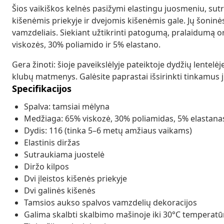
Šios vaikiškos kelnės pasižymi elastingu juosmeniu, sutr
kišenėmis priekyje ir dvejomis kišenėmis gale. Jų šonin
vamzdeliais. Siekiant užtikrinti patogumą, pralaidumą o
viskozės, 30% poliamido ir 5% elastano.
Gera žinoti: šioje paveikslėlyje pateiktoje dydžių lentel
klubų matmenys. Galėsite paprastai išsirinkti tinkamus j
Specifikacijos
Spalva: tamsiai mėlyna
Medžiaga: 65% viskozė, 30% poliamidas, 5% elastana
Dydis: 116 (tinka 5–6 metų amžiaus vaikams)
Elastinis diržas
Sutraukiama juostelė
Diržo kilpos
Dvi įleistos kišenės priekyje
Dvi galinės kišenės
Tamsios aukso spalvos vamzdelių dekoracijos
Galima skalbti skalbimo mašinoje iki 30°C temperatū