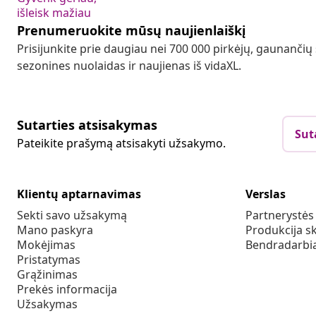
išleisk mažiau
Prenumeruokite mūsų naujienlaiškį
Prisijunkite prie daugiau nei 700 000 pirkėjų, gaunančių
sezonines nuolaidas ir naujienas iš vidaXL.
Sutarties atsisakymas
Sut
Pateikite prašymą atsisakyti užsakymo.
Klientų aptarnavimas
Verslas
Sekti savo užsakymą
Partnerystė
Mano paskyra
Produkcija sk
Mokėjimas
Bendradarbia
Pristatymas
Grąžinimas
Prekės informacija
Užsakymas