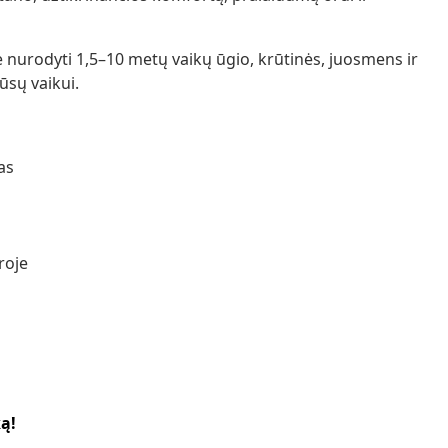
ėje nurodyti 1,5–10 metų vaikų ūgio, krūtinės, juosmens ir
ūsų vaikui.
as
roje
ką!