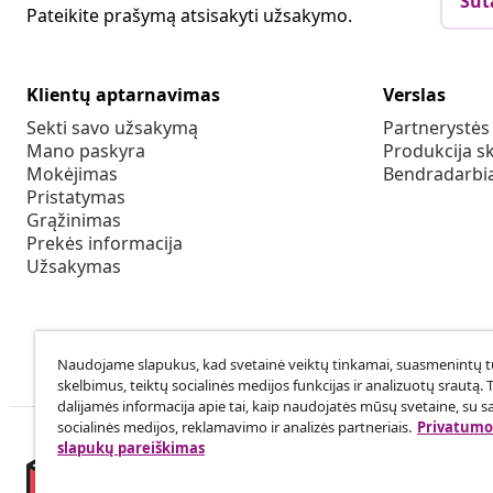
Sut
Pateikite prašymą atsisakyti užsakymo.
Klientų aptarnavimas
Verslas
Sekti savo užsakymą
Partnerystė
Mano paskyra
Produkcija sk
Mokėjimas
Bendradarbia
Pristatymas
Grąžinimas
Prekės informacija
Užsakymas
Naudojame slapukus, kad svetainė veiktų tinkamai, suasmenintų tu
skelbimus, teiktų socialinės medijos funkcijas ir analizuotų srautą. 
dalijamės informacija apie tai, kaip naudojatės mūsų svetaine, su s
socialinės medijos, reklamavimo ir analizės partneriais.
Privatumo 
slapukų pareiškimas