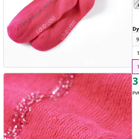
Dy
9
3
PVM