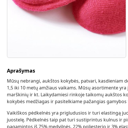
Aprašymas
Mūsų nebrangi, aukštos kokybės, patvari, kasdieniam dėvė
1,5 iki 10 metų amžiaus vaikams. Mūsų asortimente yra įva
marškinių ir kt. Laikydamiesi rinkoje taikomų aukštos
kokybės medžiagas ir pasitelkiame pažangias gamybos 
Vaikiškos pėdkelnės yra prigludusios ir turi elastingą ju
juostelę. Pėdkelnės taip pat turi sustiprintus kulnus ir p
pagamintos iš 75% medvilnės, 22% poliesterio ir 3% elas