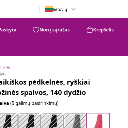
lietuvių
Paskyra
Norų sąrašas
Krepšelis
elnės
daXL
aikiškos pėdkelnės, ryškiai
ožinės spalvos, 140 dydžio
alva
(5 galimų pasirinkimų)