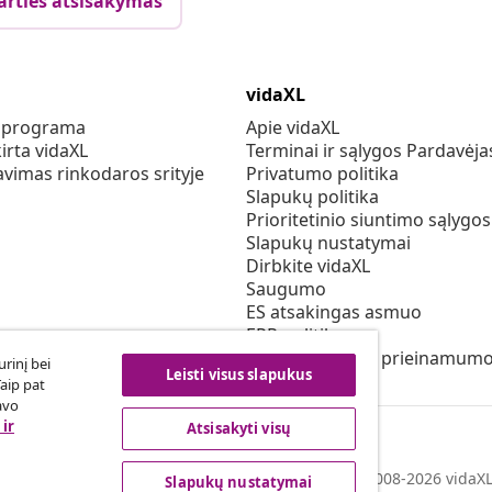
arties atsisakymas
vidaXL
s programa
Apie vidaXL
irta vidaXL
Terminai ir sąlygos Pardavėja
vimas rinkodaros srityje
Privatumo politika
Slapukų politika
Prioritetinio siuntimo sąlygos
Slapukų nustatymai
Dirbkite vidaXL
Saugumo
ES atsakingas asmuo
EPR politiką
Pareiškimas dėl prieinamum
rinį bei
Leisti visus slapukus
Taip pat
avo
ir
Atsisakyti visų
© 2008-2026 vidaXL 
Slapukų nustatymai