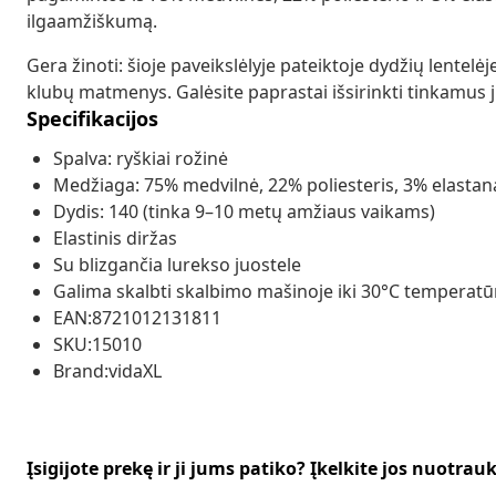
ilgaamžiškumą.
Gera žinoti: šioje paveikslėlyje pateiktoje dydžių lentel
klubų matmenys. Galėsite paprastai išsirinkti tinkamus j
Specifikacijos
Spalva: ryškiai rožinė
Medžiaga: 75% medvilnė, 22% poliesteris, 3% elastan
Dydis: 140 (tinka 9–10 metų amžiaus vaikams)
Elastinis diržas
Su blizgančia lurekso juostele
Galima skalbti skalbimo mašinoje iki 30°C temperatū
EAN:8721012131811
SKU:15010
Brand:vidaXL
Įsigijote prekę ir ji jums patiko? Įkelkite jos nuotrau