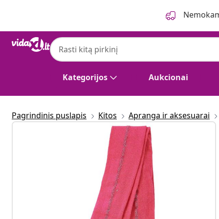
Ankstesnis
Kitas
Nemokama
Kategorijos
Aukcionai
Pagrindinis puslapis
Kitos
Apranga ir aksesuarai