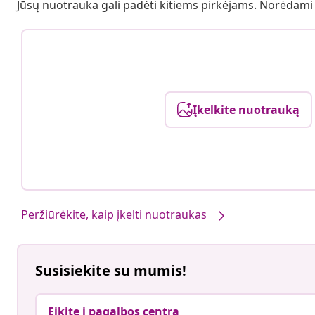
Jūsų nuotrauka gali padėti kitiems pirkėjams. Norėdami
Įkelkite nuotrauką
Peržiūrėkite, kaip įkelti nuotraukas
Susisiekite su mumis!
Eikite į pagalbos centrą