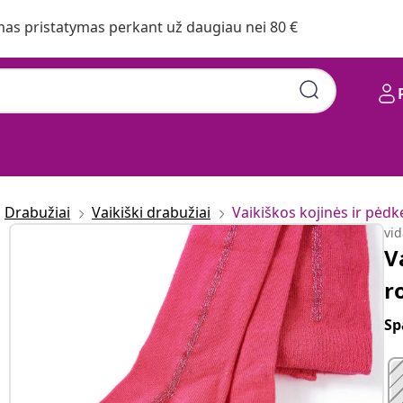
s pristatymas perkant už daugiau nei 80 €
Drabužiai
Vaikiški drabužiai
Vaikiškos kojinės ir pėdk
vi
V
r
Sp