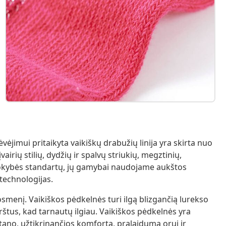
jimui pritaikyta vaikiškų drabužių linija yra skirta nuo
irių stilių, dydžių ir spalvų striukių, megztinių,
 kokybės standartų, jų gamybai naudojame aukštos
technologijas.
osmenį. Vaikiškos pėdkelnės turi ilgą blizgančią lurekso
irštus, kad tarnautų ilgiau. Vaikiškos pėdkelnės yra
tano, užtikrinančios komfortą, pralaidumą orui ir