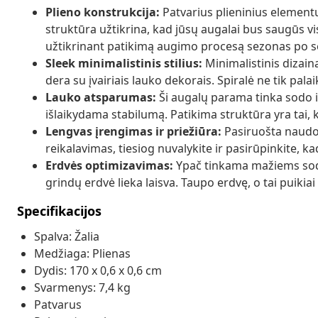
Plieno konstrukcija:
Patvarius plieninius elementu
struktūra užtikrina, kad jūsų augalai bus saugūs vi
užtikrinant patikimą augimo procesą sezonas po 
Sleek minimalistinis stilius:
Minimalistinis dizaina
dera su įvairiais lauko dekorais. Spiralė ne tik pala
Lauko atsparumas:
Ši augalų parama tinka sodo ir
išlaikydama stabilumą. Patikima struktūra yra tai, 
Lengvas įrengimas ir priežiūra:
Pasiruošta naudoj
reikalavimas, tiesiog nuvalykite ir pasirūpinkite, ka
Erdvės optimizavimas:
Ypač tinkama mažiems sodam
grindų erdvė lieka laisva. Taupo erdvę, o tai puiki
Specifikacijos
Spalva: Žalia
Medžiaga: Plienas
Dydis: 170 x 0,6 x 0,6 cm
Svarmenys: 7,4 kg
Patvarus