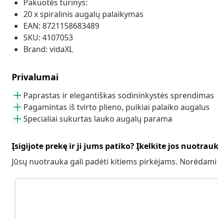
Pakuotės turinys:
20 x spiralinis augalų palaikymas
EAN: 8721158683489
SKU: 4107053
Brand: vidaXL
Privalumai
Paprastas ir elegantiškas sodininkystės sprendimas
Pagamintas iš tvirto plieno, puikiai palaiko augalus
Specialiai sukurtas lauko augalų parama
Įsigijote prekę ir ji jums patiko? Įkelkite jos nuotrau
Jūsų nuotrauka gali padėti kitiems pirkėjams. Norėdami