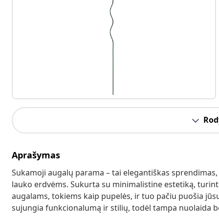
Rody
Aprašymas
Sukamoji augalų parama – tai elegantiškas sprendimas, 
lauko erdvėms. Sukurta su minimalistine estetiką, turinti
augalams, tokiems kaip pupelės, ir tuo pačiu puošia jūs
sujungia funkcionalumą ir stilių, todėl tampa nuolaida be