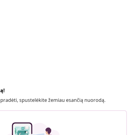
ką!
 pradėti, spustelėkite žemiau esančią nuorodą.