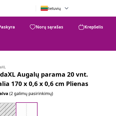
lietuvių
Paskyra
Norų sąrašas
Krepšelis
daXL
idaXL Augalų parama 20 vnt.
alia 170 x 0,6 x 0,6 cm Plienas
alva
(2 galimų pasirinkimų)