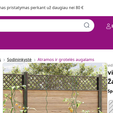
s pristatymas perkant už daugiau nei 80 €
s
Sodininkystė
Atramos ir grotelės augalams
vi
v
Ž
Sp