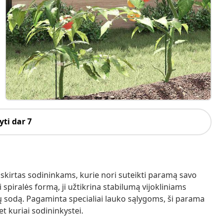
ti dar 7
skirtas sodininkams, kurie nori suteikti paramą savo
 spiralės formą, ji užtikrina stabilumą vijokliniams
ų sodą. Pagaminta specialiai lauko sąlygoms, ši parama
t kuriai sodininkystei.