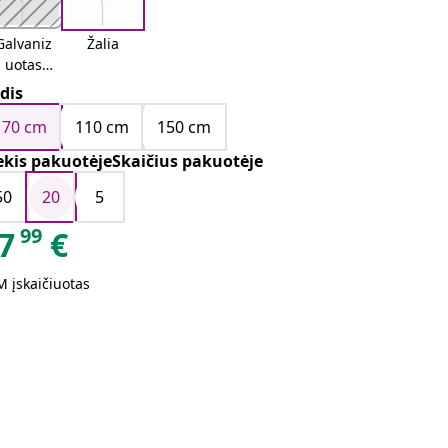
Galvaniz
Žalia
uotas
plienas
dis
170 cm
110 cm
150 cm
ekis pakuotėjeSkaičius pakuotėje
50
20
5
99
7
€
 įskaičiuotas