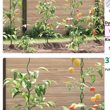
Dy
Ki
3
PVM