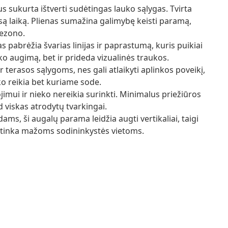
s sukurta ištverti sudėtingas lauko sąlygas. Tvirta
są laiką. Plienas sumažina galimybę keisti paramą,
sezono.
s pabrėžia švarias linijas ir paprastumą, kuris puikiai
iko augimą, bet ir prideda vizualinės traukos.
 terasos sąlygoms, nes gali atlaikyti aplinkos poveikį,
ko reikia bet kuriame sode.
imui ir nieko nereikia surinkti. Minimalus priežiūros
d viskas atrodytų tvarkingai.
s, ši augalų parama leidžia augti vertikaliai, taigi
ai tinka mažoms sodininkystės vietoms.