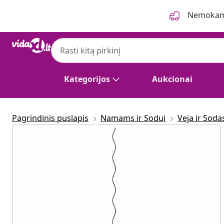
Ankstesnis
Kitas
Nemokama
Kategorijos
Aukcionai
Pagrindinis puslapis
Namams ir Sodui
Veja ir Soda