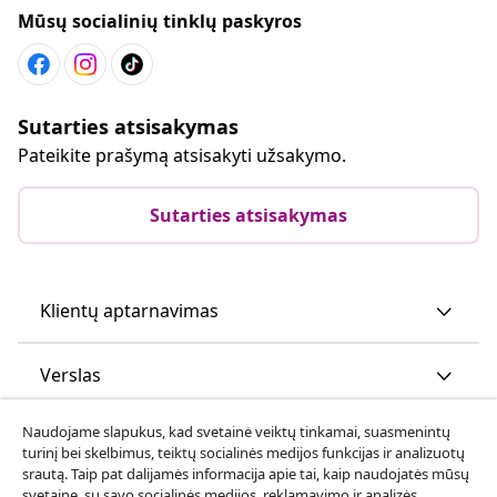
Mūsų socialinių tinklų paskyros
Sutarties atsisakymas
Pateikite prašymą atsisakyti užsakymo.
Sutarties atsisakymas
Klientų aptarnavimas
Verslas
Naudojame slapukus, kad svetainė veiktų tinkamai, suasmenintų
vidaXL
turinį bei skelbimus, teiktų socialinės medijos funkcijas ir analizuotų
srautą. Taip pat dalijamės informacija apie tai, kaip naudojatės mūsų
svetaine, su savo socialinės medijos, reklamavimo ir analizės