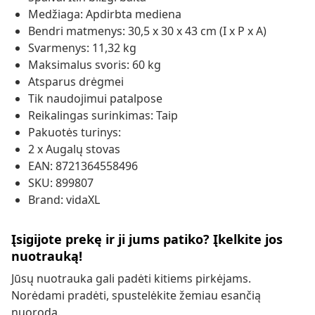
Medžiaga: Apdirbta mediena
Bendri matmenys: 30,5 x 30 x 43 cm (I x P x A)
Svarmenys: 11,32 kg
Maksimalus svoris: 60 kg
Atsparus drėgmei
Tik naudojimui patalpose
Reikalingas surinkimas: Taip
Pakuotės turinys:
2 x Augalų stovas
EAN: 8721364558496
SKU: 899807
Brand: vidaXL
Įsigijote prekę ir ji jums patiko? Įkelkite jos
nuotrauką!
Jūsų nuotrauka gali padėti kitiems pirkėjams.
Norėdami pradėti, spustelėkite žemiau esančią
nuorodą.