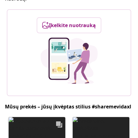
Įkelkite nuotrauką
Mūsų prekės – jūsų įkvėptas stilius #sharemevidaxl