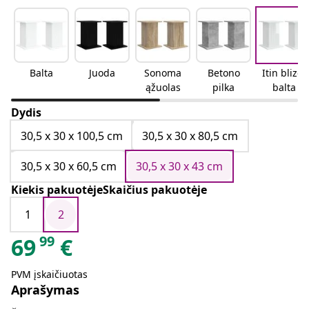
Balta
Juoda
Sonoma
Betono
Itin blizgi
ąžuolas
pilka
balta
Dydis
30,5 x 30 x 100,5 cm
30,5 x 30 x 80,5 cm
30,5 x 30 x 60,5 cm
30,5 x 30 x 43 cm
Kiekis pakuotėjeSkaičius pakuotėje
1
2
99
69
€
PVM įskaičiuotas
Aprašymas