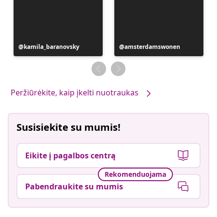
Įrašą
kamila_baranovsky
Įrašą
amsterdamswonen
paskelbė
paskelbė
Peržiūrėkite, kaip įkelti nuotraukas
Susisiekite su mumis!
Eikite į pagalbos centrą
Rekomenduojama
Pabendraukite su mumis