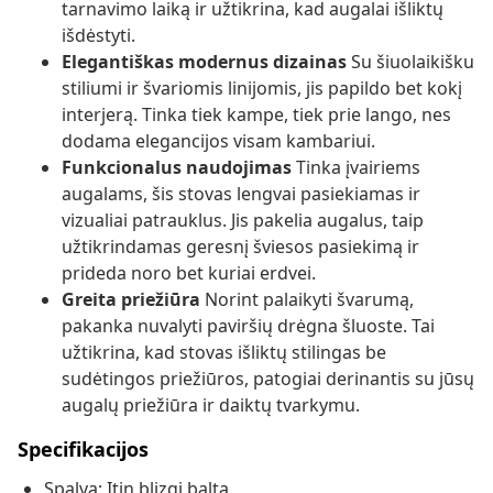
tarnavimo laiką ir užtikrina, kad augalai išliktų
išdėstyti.
Elegantiškas modernus dizainas
Su šiuolaikišku
stiliumi ir švariomis linijomis, jis papildo bet kokį
interjerą. Tinka tiek kampe, tiek prie lango, nes
dodama elegancijos visam kambariui.
Funkcionalus naudojimas
Tinka įvairiems
augalams, šis stovas lengvai pasiekiamas ir
vizualiai patrauklus. Jis pakelia augalus, taip
užtikrindamas geresnį šviesos pasiekimą ir
prideda noro bet kuriai erdvei.
Greita priežiūra
Norint palaikyti švarumą,
pakanka nuvalyti paviršių drėgna šluoste. Tai
užtikrina, kad stovas išliktų stilingas be
sudėtingos priežiūros, patogiai derinantis su jūsų
augalų priežiūra ir daiktų tvarkymu.
Specifikacijos
Spalva: Itin blizgi balta