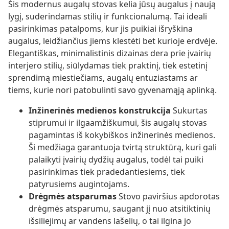
Šis modernus augalų stovas kelia jūsų augalus į naują
lygį, suderindamas stilių ir funkcionalumą. Tai ideali
pasirinkimas patalpoms, kur jis puikiai išryškina
augalus, leidžiančius jiems klestėti bet kurioje erdvėje.
Elegantiškas, minimalistinis dizainas dera prie įvairių
interjero stilių, siūlydamas tiek praktinį, tiek estetinį
sprendimą miestiečiams, augalų entuziastams ar
tiems, kurie nori patobulinti savo gyvenamąją aplinką.
Inžinerinės medienos konstrukcija
Sukurtas
stiprumui ir ilgaamžiškumui, šis augalų stovas
pagamintas iš kokybiškos inžinerinės medienos.
Ši medžiaga garantuoja tvirtą struktūrą, kuri gali
palaikyti įvairių dydžių augalus, todėl tai puiki
pasirinkimas tiek pradedantiesiems, tiek
patyrusiems augintojams.
Drėgmės atsparumas
Stovo paviršius apdorotas
drėgmės atsparumu, saugant jį nuo atsitiktinių
išsiliejimų ar vandens lašelių, o tai ilgina jo