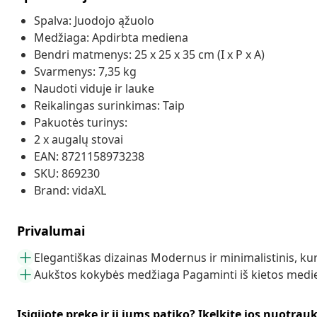
Spalva: Juodojo ąžuolo
Medžiaga: Apdirbta mediena
Bendri matmenys: 25 x 25 x 35 cm (I x P x A)
Svarmenys: 7,35 kg
Naudoti viduje ir lauke
Reikalingas surinkimas: Taip
Pakuotės turinys:
2 x augalų stovai
EAN: 8721158973238
SKU: 869230
Brand: vidaXL
Privalumai
Elegantiškas dizainas Modernus ir minimalistinis, kur
Aukštos kokybės medžiaga Pagaminti iš kietos medien
Įsigijote prekę ir ji jums patiko? Įkelkite jos nuotrau