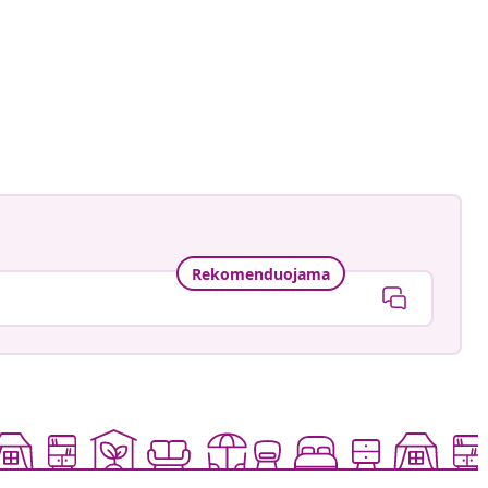
ė
Rekomenduojama