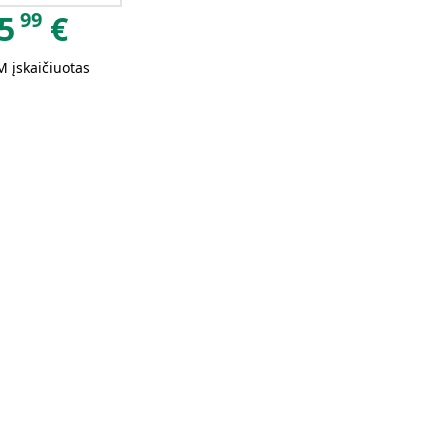
99
5
€
 įskaičiuotas