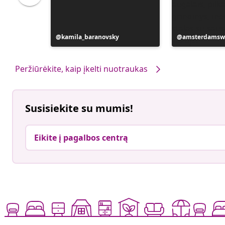
Įrašą
kamila_baranovsky
Įrašą
amsterdamsw
paskelbė
paskelbė
Peržiūrėkite, kaip įkelti nuotraukas
Susisiekite su mumis!
Eikite į pagalbos centrą