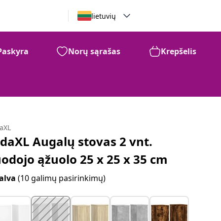
lietuvių
Paskyra
Norų sąrašas
Krepšelis
daXL
idaXL Augalų stovas 2 vnt.
uodojo ąžuolo 25 x 25 x 35 cm
alva
(10 galimų pasirinkimų)