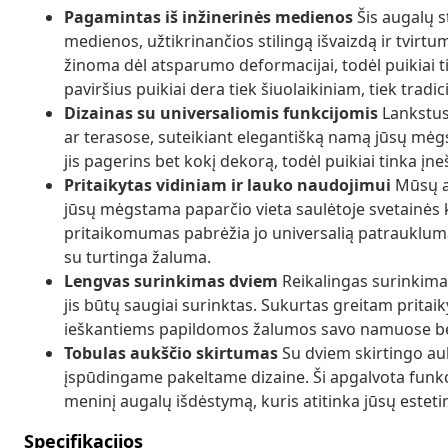
Pagamintas iš inžinerinės medienos
Šis augalų s
medienos, užtikrinančios stilingą išvaizdą ir tvirt
žinoma dėl atsparumo deformacijai, todėl puikiai tin
paviršius puikiai dera tiek šiuolaikiniam, tiek tradici
Dizainas su universaliomis funkcijomis
Lankstus 
ar terasose, suteikiant elegantišką namą jūsų mėg
jis pagerins bet kokį dekorą, todėl puikiai tinka įn
Pritaikytas vidiniam ir lauko naudojimui
Mūsų au
jūsų mėgstama paparčio vieta saulėtoje svetainės ka
pritaikomumas pabrėžia jo universalią patrauklumą,
su turtinga žaluma.
Lengvas surinkimas dviem
Reikalingas surinkimas
jis būtų saugiai surinktas. Sukurtas greitam pritai
ieškantiems papildomos žalumos savo namuose be
Tobulas aukščio skirtumas
Su dviem skirtingo auk
įspūdingame pakeltame dizaine. Ši apgalvota funkc
meninį augalų išdėstymą, kuris atitinka jūsų estetin
Specifikacijos