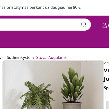
s pristatymas perkant už daugiau nei 80 €
s
Sodininkystė
Stovai Augalams
vi
v
J
Sp