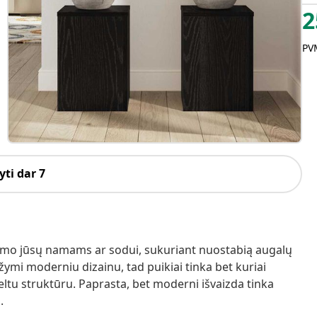
2
PVM
ti dar 7
alumo jūsų namams ar sodui, sukuriant nuostabią augalų
žymi moderniu dizainu, tad puikiai tinka bet kuriai
ltu struktūru. Paprasta, bet moderni išvaizda tinka
.