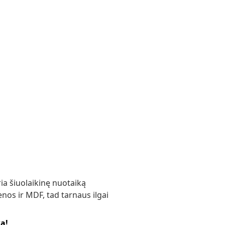
ia šiuolaikinę nuotaiką
os ir MDF, tad tarnaus ilgai
ką!