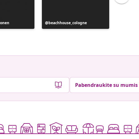
onen
Įrašą
beachhouse_cologne
Įrašą
eniko_t_
paskelbė
paskelb
Pabendraukite su mumis