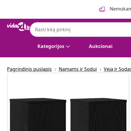
Ankstesnis
Kitas
Nemokama
Kategorijos
Aukcionai
Pagrindinis puslapis
Namams ir Sodui
Veja ir Soda