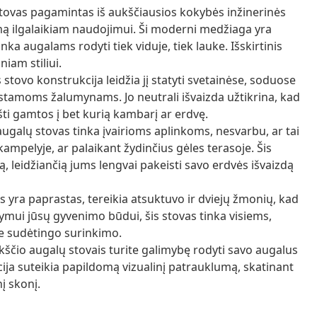
tovas pagamintas iš aukščiausios kokybės inžinerinės
umą ilgalaikiam naudojimui. Ši moderni medžiaga yra
ka augalams rodyti tiek viduje, tiek lauke. Išskirtinis
niam stiliui.
stovo konstrukcija leidžia jį statyti svetainėse, soduose
stamoms žalumynams. Jo neutrali išvaizda užtikrina, kad
ešti gamtos į bet kurią kambarį ar erdvę.
galų stovas tinka įvairioms aplinkoms, nesvarbu, ar tai
mpelyje, ar palaikant žydinčius gėles terasoje. Šis
 leidžiančią jums lengvai pakeisti savo erdvės išvaizdą
 yra paprastas, tereikia atsuktuvo ir dviejų žmonių, kad
kymui jūsų gyvenimo būdui, šis stovas tinka visiems,
 sudėtingo surinkimo.
ščio augalų stovais turite galimybę rodyti savo augalus
ija suteikia papildomą vizualinį patrauklumą, skatinant
į skonį.