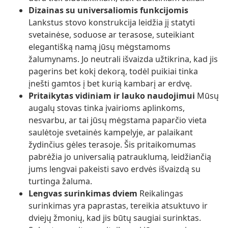
Dizainas su universaliomis funkcijomis
Lankstus stovo konstrukcija leidžia jį statyti
svetainėse, soduose ar terasose, suteikiant
elegantišką namą jūsų mėgstamoms
žalumynams. Jo neutrali išvaizda užtikrina, kad jis
pagerins bet kokį dekorą, todėl puikiai tinka
įnešti gamtos į bet kurią kambarį ar erdvę.
Pritaikytas vidiniam ir lauko naudojimui
Mūsų
augalų stovas tinka įvairioms aplinkoms,
nesvarbu, ar tai jūsų mėgstama paparčio vieta
saulėtoje svetainės kampelyje, ar palaikant
žydinčius gėles terasoje. Šis pritaikomumas
pabrėžia jo universalią patrauklumą, leidžiančią
jums lengvai pakeisti savo erdvės išvaizdą su
turtinga žaluma.
Lengvas surinkimas dviem
Reikalingas
surinkimas yra paprastas, tereikia atsuktuvo ir
dviejų žmonių, kad jis būtų saugiai surinktas.