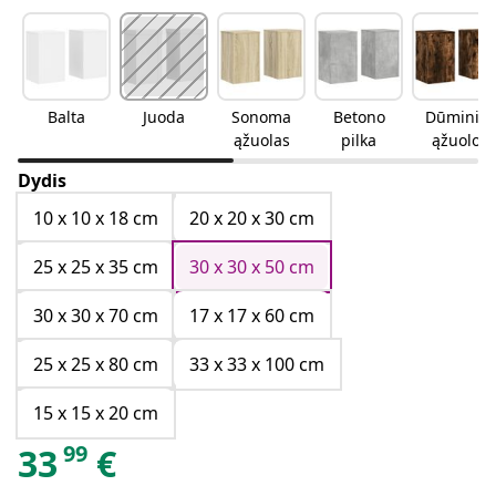
Balta
Juoda
Sonoma
Betono
Dūminio
ąžuolas
pilka
ąžuolo
Dydis
10 x 10 x 18 cm
20 x 20 x 30 cm
25 x 25 x 35 cm
30 x 30 x 50 cm
30 x 30 x 70 cm
17 x 17 x 60 cm
25 x 25 x 80 cm
33 x 33 x 100 cm
15 x 15 x 20 cm
99
33
€