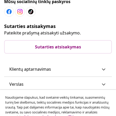
Mūsų socialinių tinklų paskyros
Sutarties atsisakymas
Pateikite prašymą atsisakyti užsakymo.
Sutarties atsisakymas
Klientų aptarnavimas
Verslas
Naudojame slapukus, kad svetainė veiktų tinkamai, suasmenintų
vidaXL
turinį bei skelbimus, teiktų socialinės medijos funkcijas ir analizuotų
srautą. Taip pat dalijamės informacija apie tai, kaip naudojatės mūsų
svetaine, su savo socialinės medijos, reklamavimo ir analizės
Atraskite daugiau