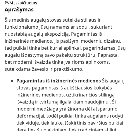
PVM įskaičiuotas
Aprašymas
Šis medinis augalų stovas suteikia stiliaus ir
funkcionalumo jūsų namams ar sodui, sukuriant
nuostabią augalų ekspoziciją. Pagamintas iš
inžinerinės medienos, jis pasižymi moderniu dizainu,
tad puikiai tinka bet kuriai aplinkai, pagerindamas jūsų
augalų išdėstymą savo pakeltu struktūru. Paprasta,
bet moderni išvaizda tinka įvairioms aplinkoms,
suteikdama žavesio ir praktiškumo.
Pagamintas iš inžinerinės medienos
Šis augalų
stovas pagamintas iš aukščiausios kokybės
inžinerinės medienos, užtikrinančios stilingą
išvaizdą ir tvirtumą ilgalaikiam naudojimui. Ši
moderni medžiaga yra žinoma dėl atsparumo
deformacijai, todėl puikiai tinka augalams rodyti
tiek viduje, tiek lauke. Išskirtinis paviršius puikiai
dera tiek šiuolaikiniam, tiek tradiciniam stiliui.