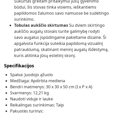
Sukurtas greitam pritaikymui jūsų gyvenimo
būdui, šis stovas tinka visiems, ieškantiems
papildomos žalumos savo namuose be sudėtingo
surinkimo.
Tobulas aukščio skirtumas
Su dviem skirtingo
aukščio augalų stovais turite galimybę rodyti
savo augalus įspūdingame pakeltame dizaine. Ši
apgalvota funkcija suteikia papildomą vizualinį
patrauklumą, skatinant meninį augalų išdėstymą,
kuris atitinka jūsų estetinį skonį.
Specifikacijos
Spalva: Juodojo ąžuolo
Medžiaga: Apdirbta mediena
Bendri matmenys: 30 x 30 x 50 cm (I x P x A)
Svarmenys: 12,21 kg
Naudoti viduje ir lauke
Reikalingas surinkimas: Taip
Pakuotės turinys: