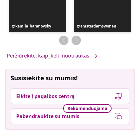
Įrašą
kamila_baranovsky
Įrašą
amsterdamswonen
paskelbė
paskelbė
Peržiūrėkite, kaip įkelti nuotraukas
Susisiekite su mumis!
Eikite į pagalbos centrą
Rekomenduojama
Pabendraukite su mumis