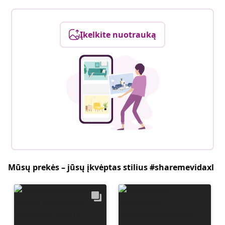
Įkelkite nuotrauką
Mūsų prekės – jūsų įkvėptas stilius #sharemevidaxl