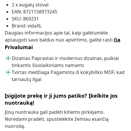
2 x augalų stovai
EAN: 8721158973245
SKU: 869231
Brand: vidaXL
Daugiau informacijos apie tai, kaip galėtumėte
apsaugoti savo baldus nuo apvirtimo, galite rasti
čia
Privalumai
Dizainas Paprastas ir modernus dizainas, puikiai
tinkantis šiuolaikiniams namams
Tvirtas medžiaga Pagaminta iš kokybiško MDF, kad
tarnautų ilgai
Įsigijote prekę ir ji jums patiko? Įkelkite jos
nuotrauką!
Jūsų nuotrauka gali padėti kitiems pirkėjams.
Norėdami pradėti, spustelėkite žemiau esančią
nuorodą.