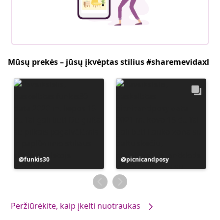
Mūsų prekės – jūsų įkvėptas stilius #sharemevidaxl
Įrašą
funkis30
Įrašą
picnicandposy
paskelbė
paskelbė
Peržiūrėkite, kaip įkelti nuotraukas