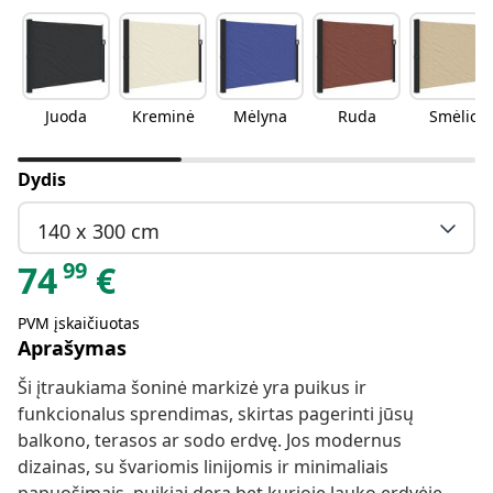
Juoda
Kreminė
Mėlyna
Ruda
Smėlio
Dydis
140 x 300 cm
99
74
€
PVM įskaičiuotas
Aprašymas
Ši įtraukiama šoninė markizė yra puikus ir
funkcionalus sprendimas, skirtas pagerinti jūsų
balkono, terasos ar sodo erdvę. Jos modernus
dizainas, su švariomis linijomis ir minimaliais