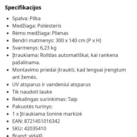
Specifikacijos
Spalva: Pilka
Medžiaga: Poliesteris
Rėmo medžiaga: Plienas
Bendri matmenys: 300 x 140 cm (P x H)
Svarmenys: 6,23 kg
Įtraukiama: Rolldas automatiškai, kai rankena
pašalinama.
Montavimo priedai įtraukti, kad lengvai įrengtum
ant žemės.
UV atsparus ir vandeniui atsparus
Tik naudoti lauke
Reikalingas surinkimas: Taip
Pakuotės turinys:
1 x Įtraukiama šoninė markizė
EAN: 8721451016342
SKU: 42035410
Brand: vidaXL