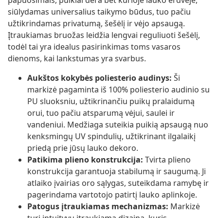
papuošimais, puikiai dera bet kurioje lauko erdvėje,
siūlydamas universalius taikymo būdus, tuo pačiu
užtikrindamas privatumą, šešėlį ir vėjo apsaugą.
Įtraukiamas bruožas leidžia lengvai reguliuoti šešėlį,
todėl tai yra idealus pasirinkimas toms vasaros
dienoms, kai lankstumas yra svarbus.
Aukštos kokybės poliesterio audinys:
Ši
markizė pagaminta iš 100% poliesterio audinio su
PU sluoksniu, užtikrinančiu puikų pralaidumą
orui, tuo pačiu atsparumą vėjui, saulei ir
vandeniui. Medžiaga suteikia puikią apsaugą nuo
kenksmingų UV spindulių, užtikrinant ilgalaikį
priedą prie jūsų lauko dekoro.
Patikima plieno konstrukcija:
Tvirta plieno
konstrukcija garantuoja stabilumą ir saugumą. Ji
atlaiko įvairias oro sąlygas, suteikdama ramybę ir
pagerindama vartotojo patirtį lauko aplinkoje.
Patogus įtraukiamas mechanizmas:
Markizė