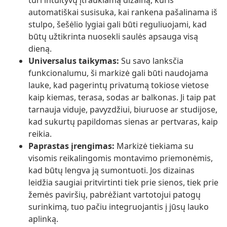
turi intuityvų įtraukiamą dizainą, kuris
automatiškai susisuka, kai rankena pašalinama iš
stulpo, šešėlio lygiai gali būti reguliuojami, kad
būtų užtikrinta nuosekli saulės apsauga visą
dieną.
Universalus taikymas:
Su savo lanksčia
funkcionalumu, ši markizė gali būti naudojama
lauke, kad pagerintų privatumą tokiose vietose
kaip kiemas, terasa, sodas ar balkonas. Ji taip pat
tarnauja viduje, pavyzdžiui, biuruose ar studijose,
kad sukurtų papildomas sienas ar pertvaras, kaip
reikia.
Paprastas įrengimas:
Markizė tiekiama su
visomis reikalingomis montavimo priemonėmis,
kad būtų lengva ją sumontuoti. Jos dizainas
leidžia saugiai pritvirtinti tiek prie sienos, tiek prie
žemės paviršių, pabrėžiant vartotojui patogų
surinkimą, tuo pačiu integruojantis į jūsų lauko
aplinką.