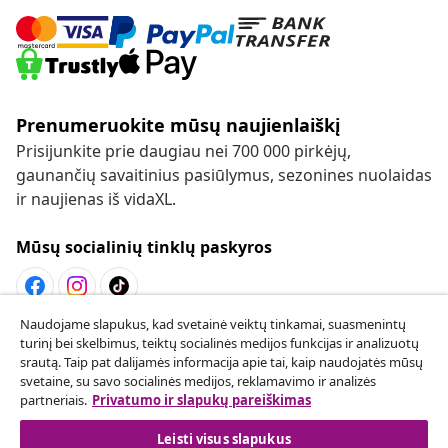
Prenumeruokite mūsų naujienlaiškį
Prisijunkite prie daugiau nei 700 000 pirkėjų,
gaunančių savaitinius pasiūlymus, sezonines nuolaidas
ir naujienas iš vidaXL.
Mūsų socialinių tinklų paskyros
Naudojame slapukus, kad svetainė veiktų tinkamai, suasmenintų
Sutarties atsisakymas
turinį bei skelbimus, teiktų socialinės medijos funkcijas ir analizuotų
srautą. Taip pat dalijamės informacija apie tai, kaip naudojatės mūsų
Pateikite prašymą atsisakyti užsakymo.
svetaine, su savo socialinės medijos, reklamavimo ir analizės
partneriais.
Privatumo ir slapukų pareiškimas
Sutarties atsisakymas
Leisti visus slapukus