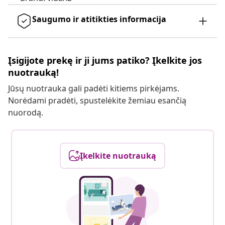
Saugumo ir atitikties informacija
Įsigijote prekę ir ji jums patiko? Įkelkite jos
nuotrauką!
Jūsų nuotrauka gali padėti kitiems pirkėjams.
Norėdami pradėti, spustelėkite žemiau esančią
nuorodą.
Įkelkite nuotrauką