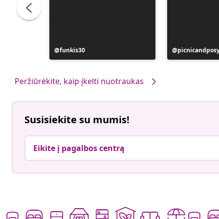
Įrašą
funkis30
Įrašą
picnicandpos
paskelbė
paskelbė
Peržiūrėkite, kaip įkelti nuotraukas
Susisiekite su mumis!
Eikite į pagalbos centrą