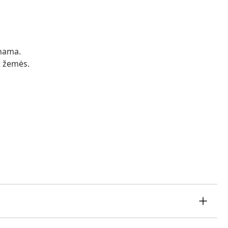
inama.
t žemės.