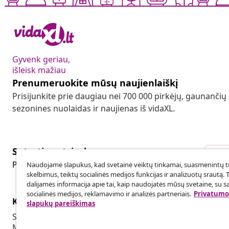
Gyvenk geriau,
išleisk mažiau
Prenumeruokite mūsų naujienlaiškį
Prisijunkite prie daugiau nei 700 000 pirkėjų, gaunančių
sezonines nuolaidas ir naujienas iš vidaXL.
Sutarties atsisakymas
Sut
Pateikite prašymą atsisakyti užsakymo.
Naudojame slapukus, kad svetainė veiktų tinkamai, suasmenintų tu
skelbimus, teiktų socialinės medijos funkcijas ir analizuotų srautą. 
dalijamės informacija apie tai, kaip naudojatės mūsų svetaine, su s
socialinės medijos, reklamavimo ir analizės partneriais.
Privatumo 
Klientų aptarnavimas
Verslas
slapukų pareiškimas
Sekti savo užsakymą
Partnerystė
Mano paskyra
Produkcija sk