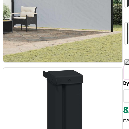
Dy
T
8
PVM