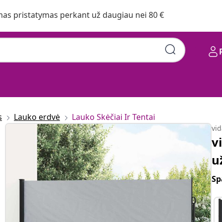
s pristatymas perkant už daugiau nei 80 €
s
Lauko erdvė
Lauko Skėčiai Ir Tentai
vi
v
u
Sp