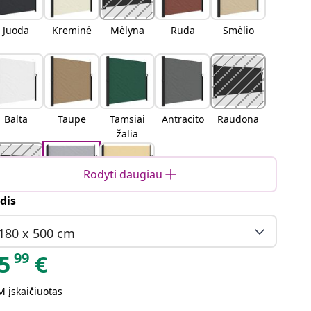
Juoda
Kreminė
Mėlyna
Ruda
Smėlio
Balta
Taupe
Tamsiai
Antracito
Raudona
žalia
Rodyti daugiau
dis
erakotos
Pilka
Smėlio
180 x 500 cm
99
5
€
 įskaičiuotas