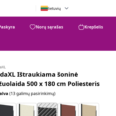
lietuvių
Paskyra
Norų sąrašas
Krepšelis
daXL
idaXL Ištraukiama šoninė
žuolaida 500 x 180 cm Poliesteris
alva
(13 galimų pasirinkimų)