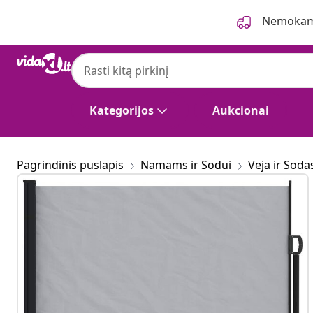
Ankstesnis
Kitas
Nemokama
Kategorijos
Aukcionai
Pagrindinis puslapis
Namams ir Sodui
Veja ir Soda