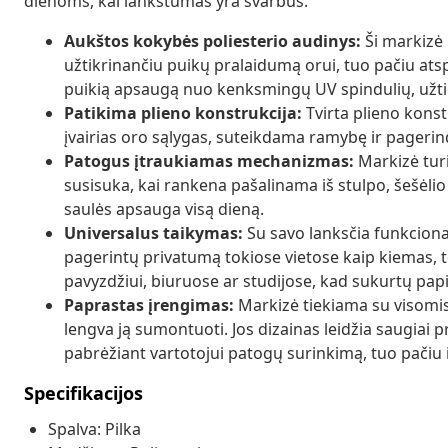
dienoms, kai lankstumas yra svarbus.
Aukštos kokybės poliesterio audinys:
Ši markizė 
užtikrinančiu puikų pralaidumą orui, tuo pačiu atsp
puikią apsaugą nuo kenksmingų UV spindulių, užtikr
Patikima plieno konstrukcija:
Tvirta plieno konst
įvairias oro sąlygas, suteikdama ramybę ir pagerin
Patogus įtraukiamas mechanizmas:
Markizė turi
susisuka, kai rankena pašalinama iš stulpo, šešėlio 
saulės apsauga visą dieną.
Universalus taikymas:
Su savo lanksčia funkciona
pagerintų privatumą tokiose vietose kaip kiemas, te
pavyzdžiui, biuruose ar studijose, kad sukurtų papi
Paprastas įrengimas:
Markizė tiekiama su visomi
lengva ją sumontuoti. Jos dizainas leidžia saugiai pri
pabrėžiant vartotojui patogų surinkimą, tuo pačiu i
Specifikacijos
Spalva: Pilka