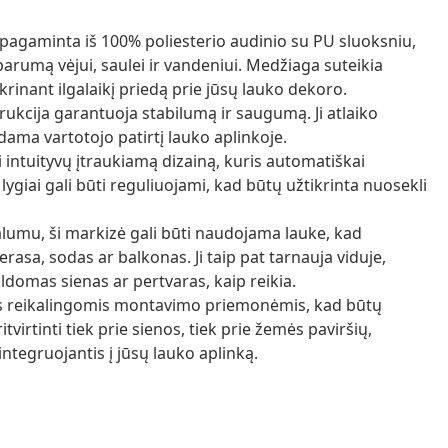
pagaminta iš 100% poliesterio audinio su PU sluoksniu,
arumą vėjui, saulei ir vandeniui. Medžiaga suteikia
inant ilgalaikį priedą prie jūsų lauko dekoro.
rukcija garantuoja stabilumą ir saugumą. Ji atlaiko
dama vartotojo patirtį lauko aplinkoje.
 intuityvų įtraukiamą dizainą, kuris automatiškai
lygiai gali būti reguliuojami, kad būtų užtikrinta nuosekli
lumu, ši markizė gali būti naudojama lauke, kad
rasa, sodas ar balkonas. Ji taip pat tarnauja viduje,
ldomas sienas ar pertvaras, kaip reikia.
s reikalingomis montavimo priemonėmis, kad būtų
tvirtinti tiek prie sienos, tiek prie žemės paviršių,
ntegruojantis į jūsų lauko aplinką.