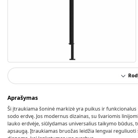
Rody
Aprašymas
Ši įtraukiama šoninė markizė yra puikus ir funkcionalus 
sodo erdvę. Jos modernus dizainas, su švariomis linijomi
lauko erdvėje, siūlydamas universalius taikymo būdus, t
apsaugą. Įtraukiamas bruožas leidžia lengvai reguliuoti 