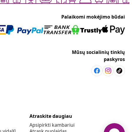
Palaikomi mokėjimo būdai
Mūsų socialinių tinklų
paskyros
Atraskite daugiau
Apsipirkti kambariui
s vidaXL
Atrask nuolaidas