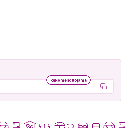
ankay
ė
Rekomenduojama