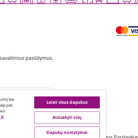
 savaitinius pasiūlymus,
arties atsisakymas
rinį bei
Leisti visus slapukus
Taip pat
avo
ir
Atsisakyti visų
vidaXL
s programa
Apie vidaXL
Slapukų nustatymai
irta vidaXL
Terminai ir sąlygos Pardavėja