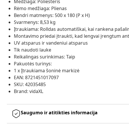
Medžiaga: Poliesteris
Rėmo medžiaga: Plienas
Bendri matmenys: 500 x 180 (P x H)
Svarmenys: 8,53 kg
Įtraukiama: Rolldas automatiškai, kai rankena pašal
Montavimo priedai įtraukti, kad lengvai įrengtum an
UV atsparus ir vandeniui atsparus
Tik naudoti lauke
Reikalingas surinkimas: Taip
Pakuotės turinys:
1 x Įtraukiama šoninė markizė
EAN: 8721451017097
SKU: 42035485
Brand: vidaXL
Saugumo ir atitikties informacija