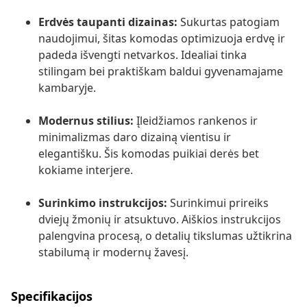
Erdvės taupanti dizainas:
Sukurtas patogiam
naudojimui, šitas komodas optimizuoja erdvę ir
padeda išvengti netvarkos. Idealiai tinka
stilingam bei praktiškam baldui gyvenamajame
kambaryje.
Modernus stilius:
Įleidžiamos rankenos ir
minimalizmas daro dizainą vientisu ir
elegantišku. Šis komodas puikiai derės bet
kokiame interjere.
Surinkimo instrukcijos:
Surinkimui prireiks
dviejų žmonių ir atsuktuvo. Aiškios instrukcijos
palengvina procesą, o detalių tikslumas užtikrina
stabilumą ir modernų žavesį.
Specifikacijos