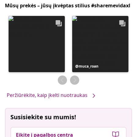
Mūsų prekės – jūsų įkvėptas stilius #sharemevidaxl
Įrašą
muca_roan
paskelbė
Peržiūrėkite, kaip įkelti nuotraukas
Susisiekite su mumis!
Eikite į pagalbos centrą