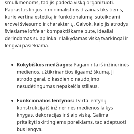
smulkmenoms, tad jis padeda viską organizuoti.
Paprastos linijos ir minimalistinis dizainas tiks tiems,
kurie vertina estetiką ir funkcionalumą, suteikdami
erdvei šviesumo ir charakterių. Galvok, kaip jis atrodys
šviesiame loft'e ar kompaktiškame bute, idealiai
derindamas su aplinka ir laikydamas viską tvarkingai ir
lengvai pasiekiama.
Kokybiškos medžiagos:
Pagaminta iš inžinerinės
medienos, užtikrinančios ilgaamžiškumą. Ji
atrodo gerai, o kasdienio naudojimo
nesudėtingumas nepakeičia stiliaus.
Funkcionalios lentynos:
Tvirta lentynų
konstrukcija iš inžinerinės medienos laikys
knygas, dekoracijas ir šiaip viską. Galima
pritaikyti skirtingiems poreikiams, tad adaptuoti
bus lengva.