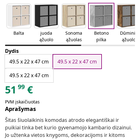
Balta
juoda
Sonoma
Betono
Dūminio
ąžuolo
ąžuolas
pilka
ąžuolo
Dydis
49.5 x 22 x 47 cm
49.5 x 22 x 47 cm
49.5 x 22 x 47 cm
99
51
€
PVM įskaičiuotas
Aprašymas
Šitas šiuolaikinis komodas atrodo elegantiškai ir
puikiai tinka bet kurio gyvenamojo kambario dizainui.
Jo užtenka vietos knygoms, dekoracijoms ir kitoms