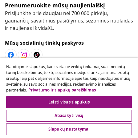
Prenumeruokite mūsų naujienlaiškį
Prisijunkite prie daugiau nei 700 000 pirkėjų,
gaunančių savaitinius pasiūlymus, sezonines nuolaidas
ir naujienas iš vidaXL.
Mūsų socialinių tinklų paskyros
Naudojame slapukus, kad svetainė veiktų tinkamai, suasmenintų
Sutarties atsisakymas
turinį bei skelbimus, teiktų socialinės medijos funkcijas ir analizuotų
srautą. Taip pat dalijamės informacija apie tai, kaip naudojatės mūsų
Pateikite prašymą atsisakyti užsakymo.
svetaine, su savo socialinės medijos, reklamavimo ir analizės
partneriais.
Privatumo ir slapukų pareiškimas
Sutarties atsisakymas
Leisti visus slapukus
Atsisakyti visų
Klientų aptarnavimas
Slapukų nustatymai