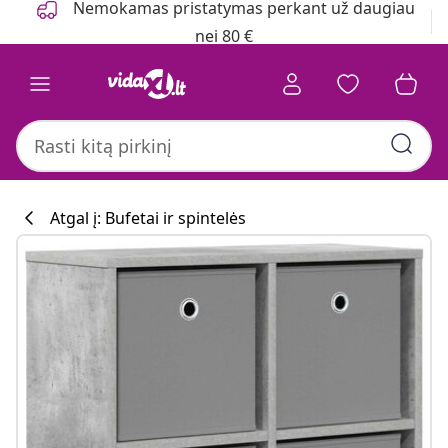
Nemokamas pristatymas perkant už daugiau
nei 80 €
Atgal į: Bufetai ir spintelės