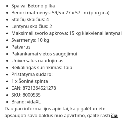
Spalva: Betono pilka
Bendri matmenys: 59,5 x 27 x 57 cm (p x g x a)
Stalčių skaičius: 4
Lentynų skaičius: 2
Maksimali svorio apkrova: 15 kg kiekvienai lentynai
Svarmenys: 10 kg
Patvarus
Pakankamai vietos saugojimui
Universalus naudojimas
Reikalingas surinkimas: Taip
Pristatymą sudaro:
1 x Šoninė spinta
EAN: 8721364521278
SKU: 8000535
Brand: vidaXL
Daugiau informacijos apie tai, kaip galėtumėte
apsaugoti savo baldus nuo apvirtimo, galite rasti
čia