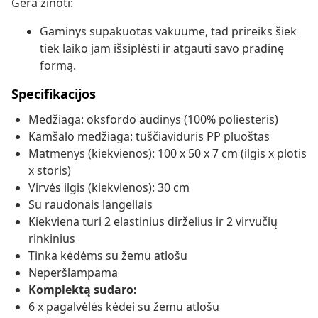
Gera žinoti:
Gaminys supakuotas vakuume, tad prireiks šiek
tiek laiko jam išsiplėsti ir atgauti savo pradinę
formą.
Specifikacijos
Medžiaga: oksfordo audinys (100% poliesteris)
Kamšalo medžiaga: tuščiaviduris PP pluoštas
Matmenys (kiekvienos): 100 x 50 x 7 cm (ilgis x plotis
x storis)
Virvės ilgis (kiekvienos): 30 cm
Su raudonais langeliais
Kiekviena turi 2 elastinius dirželius ir 2 virvučių
rinkinius
Tinka kėdėms su žemu atlošu
Neperšlampama
Komplektą sudaro:
6 x pagalvėlės kėdei su žemu atlošu