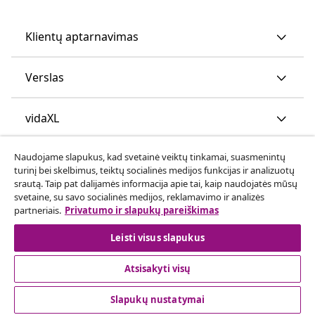
Klientų aptarnavimas
Verslas
vidaXL
Naudojame slapukus, kad svetainė veiktų tinkamai, suasmenintų
Atraskite daugiau
turinį bei skelbimus, teiktų socialinės medijos funkcijas ir analizuotų
srautą. Taip pat dalijamės informacija apie tai, kaip naudojatės mūsų
svetaine, su savo socialinės medijos, reklamavimo ir analizės
partneriais.
Privatumo ir slapukų pareiškimas
Leisti visus slapukus
Atsisakyti visų
© 2008-2026 vidaXL www.vidaxl.lt yra vidaXL Marketplace
Europe B.V. internetinė parduotuvė
Slapukų nustatymai