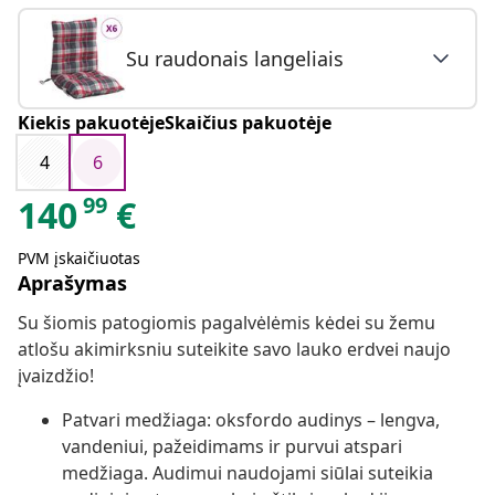
Su raudonais langeliais
Kiekis pakuotėjeSkaičius pakuotėje
4
6
99
140
€
PVM įskaičiuotas
Aprašymas
Su šiomis patogiomis pagalvėlėmis kėdei su žemu
atlošu akimirksniu suteikite savo lauko erdvei naujo
įvaizdžio!
Patvari medžiaga: oksfordo audinys – lengva,
vandeniui, pažeidimams ir purvui atspari
medžiaga. Audimui naudojami siūlai suteikia