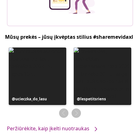
Mūsų prekės – jūsų įkvėptas stilius #sharemevidaxl
Įrašą
ucieczka_do_lasu
Įrašą
lespetitsriens
paskelbė
paskelbė
Peržiūrėkite, kaip įkelti nuotraukas