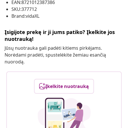
EAN:8721012387386
SKU:377712
Brand:vidaXL
Įsigijote prekę ir ji jums patiko? Įkelkite jos
nuotrauką!
Jūsų nuotrauka gali padėti kitiems pirkėjams.
Norėdami pradėti, spustelėkite žemiau esančią
nuorodą.
Įkelkite nuotrauką