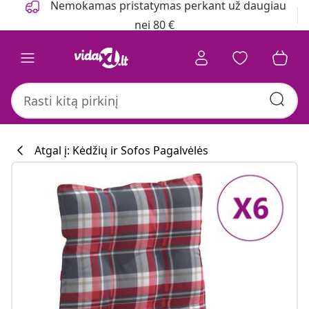
Nemokamas pristatymas perkant už daugiau
nei 80 €
Atgal į: Kėdžių ir Sofos Pagalvėlės