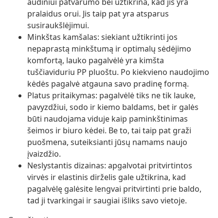
audiniui patvarumo bei užtikrina, kad jis yra
pralaidus orui. Jis taip pat yra atsparus
susiraukšlėjimui.
Minkštas kamšalas: siekiant užtikrinti jos
nepaprastą minkštumą ir optimalų sėdėjimo
komfortą, lauko pagalvėlė yra kimšta
tuščiaviduriu PP pluoštu. Po kiekvieno naudojimo
kėdės pagalvė atgauna savo pradinę formą.
Platus pritaikymas: pagalvėlė tiks ne tik lauke,
pavyzdžiui, sodo ir kiemo baldams, bet ir galės
būti naudojama viduje kaip paminkštinimas
šeimos ir biuro kėdei. Be to, tai taip pat graži
puošmena, suteiksianti jūsų namams naujo
įvaizdžio.
Neslystantis dizainas: apgalvotai pritvirtintos
virvės ir elastinis dirželis gale užtikrina, kad
pagalvėlę galėsite lengvai pritvirtinti prie baldo,
tad ji tvarkingai ir saugiai išliks savo vietoje.