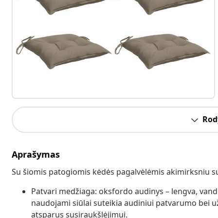
Rody
Aprašymas
Su šiomis patogiomis kėdės pagalvėlėmis akimirksniu sut
Patvari medžiaga: oksfordo audinys – lengva, vand
naudojami siūlai suteikia audiniui patvarumo bei užti
atsparus susiraukšlėjimui.