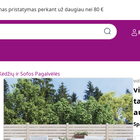
s pristatymas perkant už daugiau nei 80 €
Kėdžių ir Sofos Pagalvėlės
vi
v
t
a
Sp