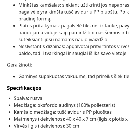
Minkštas kamšalas: siekiant užtikrinti jos nepapr
pagalvėlė yra kimšta tuščiaviduriu PP pluoštu. Po
pradinę formą.
Platus pritaikymas: pagalvėlė tiks ne tik lauke, pavy
naudojama viduje kaip paminkštinimas šeimos ir biu
suteiksianti jūsų namams naujo įvaizdžio.
Neslystantis dizainas: apgalvotai pritvirtintos virvės
baldo, tad ji tvarkingai ir saugiai išliks savo vietoje.
Gera žinoti:
Gaminys supakuotas vakuume, tad prireiks šiek tiek 
Specifikacijos
Spalva: rusva
Medžiaga: oksfordo audinys (100% poliesteris)
Kamšalo medžiaga: tuščiaviduris PP pluoštas
Matmenys (kiekvienos): 40 x 40 x 7 cm (ilgis x plotis x 
Virvės ilgis (kiekvienos): 30 cm