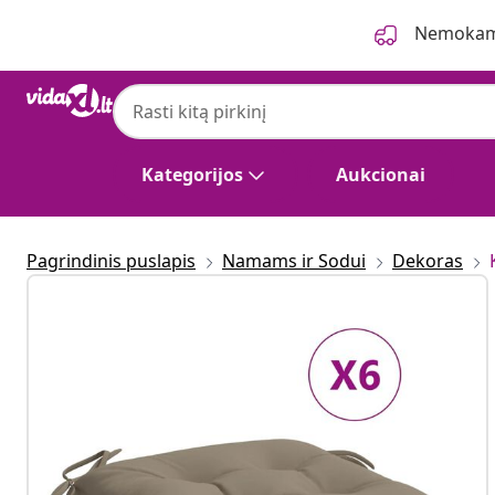
Ankstesnis
Kitas
Nemokama
Kategorijos
Aukcionai
Pagrindinis puslapis
Namams ir Sodui
Dekoras