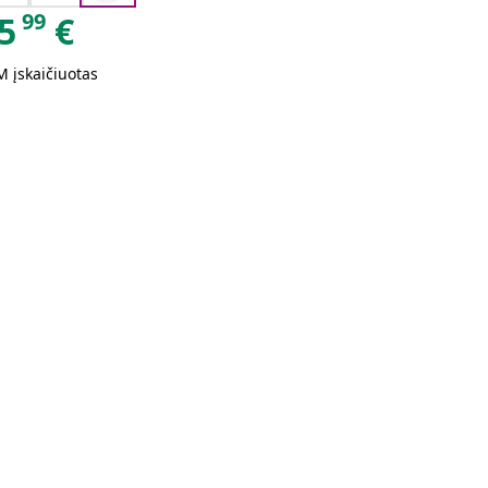
99
5
€
 įskaičiuotas