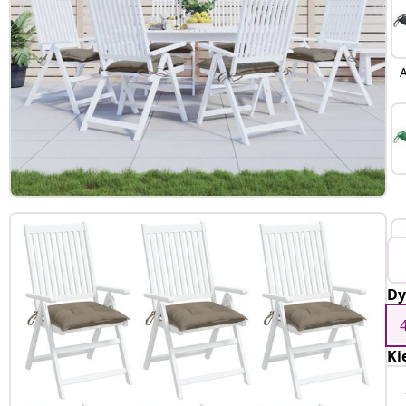
A
Dy
Ki