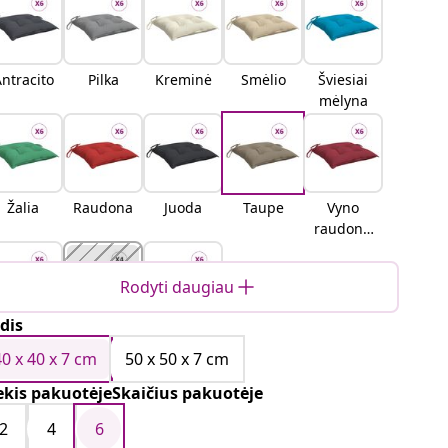
ntracito
Pilka
Kreminė
Smėlio
Šviesiai
mėlyna
Žalia
Raudona
Juoda
Taupe
Vyno
raudonu
mo
Rodyti daugiau
dis
Mėlyna
Šviesiai
Tamsiai
žalia
mėlyna
40 x 40 x 7 cm
50 x 50 x 7 cm
ekis pakuotėjeSkaičius pakuotėje
2
4
6