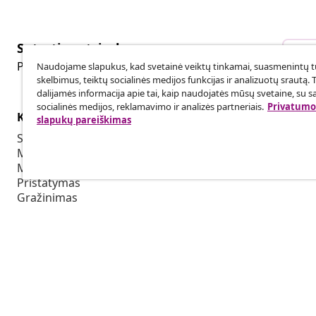
Sutarties atsisakymas
Sut
Pateikite prašymą atsisakyti užsakymo.
Naudojame slapukus, kad svetainė veiktų tinkamai, suasmenintų tu
skelbimus, teiktų socialinės medijos funkcijas ir analizuotų srautą. 
dalijamės informacija apie tai, kaip naudojatės mūsų svetaine, su s
socialinės medijos, reklamavimo ir analizės partneriais.
Privatumo 
Klientų aptarnavimas
Verslas
slapukų pareiškimas
Sekti savo užsakymą
Partnerystė
Mano paskyra
Produkcija sk
Mokėjimas
Bendradarbia
Pristatymas
Grąžinimas
Prekės informacija
Užsakymas