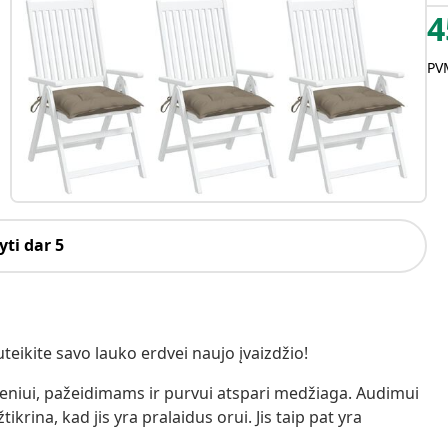
4
PVM
ti dar 5
eikite savo lauko erdvei naujo įvaizdžio!
eniui, pažeidimams ir purvui atspari medžiaga. Audimui
krina, kad jis yra pralaidus orui. Jis taip pat yra