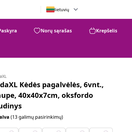
lietuvių
Paskyra
Norų sąrašas
Krepšelis
daXL
idaXL Kėdės pagalvėlės, 6vnt.,
aupe, 40x40x7cm, oksfordo
udinys
alva
(13 galimų pasirinkimų)