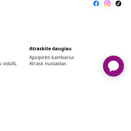
Atraskite daugiau
Apsipirkti kambariui
s vidaXL
Atrask nuolaidas
o