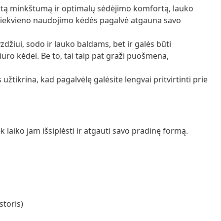
astą minkštumą ir optimalų sėdėjimo komfortą, lauko
 kiekvieno naudojimo kėdės pagalvė atgauna savo
zdžiui, sodo ir lauko baldams, bet ir galės būti
ro kėdei. Be to, tai taip pat graži puošmena,
 užtikrina, kad pagalvėlę galėsite lengvai pritvirtinti prie
laiko jam išsiplėsti ir atgauti savo pradinę formą.
storis)