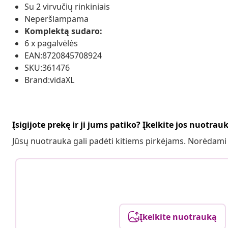
Su 2 virvučių rinkiniais
Neperšlampama
Komplektą sudaro:
6 x pagalvėlės
EAN:8720845708924
SKU:361476
Brand:vidaXL
Įsigijote prekę ir ji jums patiko? Įkelkite jos nuotrau
Jūsų nuotrauka gali padėti kitiems pirkėjams. Norėdami
Įkelkite nuotrauką