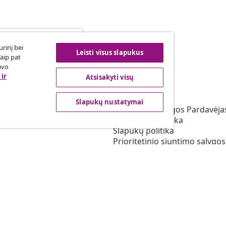
arties atsisakymas
rinį bei
Leisti visus slapukus
Taip pat
avo
ir
Atsisakyti visų
vidaXL
s programa
Apie vidaXL
Slapukų nustatymai
irta vidaXL
Terminai ir sąlygos Pardavėja
vimas rinkodaros srityje
Privatumo politika
Slapukų politika
Prioritetinio siuntimo sąlygos
Slapukų nustatymai
Dirbkite vidaXL
Saugumo
ES atsakingas asmuo
EPR politiką
Pareiškimas dėl prieinamum