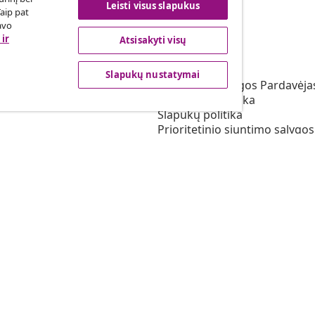
Leisti visus slapukus
Taip pat
avo
ir
Atsisakyti visų
vidaXL
s programa
Apie vidaXL
Slapukų nustatymai
irta vidaXL
Terminai ir sąlygos Pardavėja
vimas rinkodaros srityje
Privatumo politika
Slapukų politika
Prioritetinio siuntimo sąlygos
Slapukų nustatymai
Dirbkite vidaXL
Saugumo
ES atsakingas asmuo
EPR politiką
Pareiškimas dėl prieinamum
© 2008-2026 vidaXL 