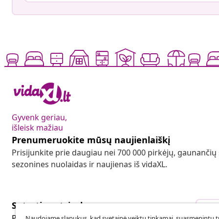
Gyvenk geriau,
išleisk mažiau
Prenumeruokite mūsų naujienlaiškį
Prisijunkite prie daugiau nei 700 000 pirkėjų, gaunančių
sezonines nuolaidas ir naujienas iš vidaXL.
Sutarties atsisakymas
Sut
Pateikite prašymą atsisakyti užsakymo.
Naudojame slapukus, kad svetainė veiktų tinkamai, suasmenintų tu