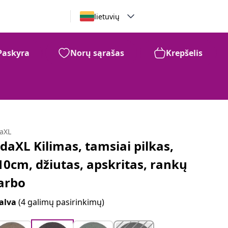
lietuvių
Paskyra
Norų sąrašas
Krepšelis
daXL
idaXL Kilimas, tamsiai pilkas,
10cm, džiutas, apskritas, rankų
arbo
alva
(4 galimų pasirinkimų)