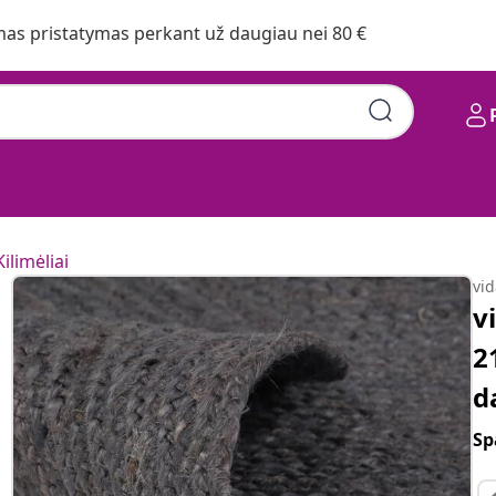
s pristatymas perkant už daugiau nei 80 €
Kilimėliai
vi
v
2
d
Sp