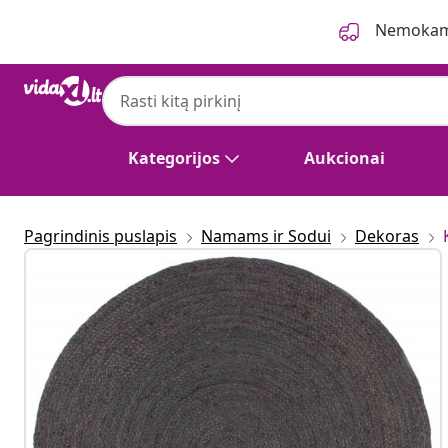
Ankstesnis
Kitas
Nemokama
Kategorijos
Aukcionai
Pagrindinis puslapis
Namams ir Sodui
Dekoras