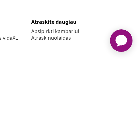
Atraskite daugiau
Apsipirkti kambariui
s vidaXL
Atrask nuolaidas
o
www.vidaxl.lt yra vidaXL Marketplace Europe B.V. internetinė
parduotuvė