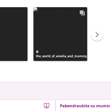
Įrašą
the_world_of_amelia_and_mummy_
paskelbė
Įrašą
homebye
paskelb
Pabendraukite su mumis