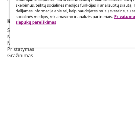
skelbimus, teiktų socialinės medijos funkcijas ir analizuotų srautą. 
dalijamės informacija apie tai, kaip naudojatės mūsų svetaine, su s
socialinės medijos, reklamavimo ir analizės partneriais.
Privatumo 
Klientų aptarnavimas
Verslas
slapukų pareiškimas
Sekti savo užsakymą
Partnerystė
Mano paskyra
Produkcija sk
Mokėjimas
Bendradarbia
Pristatymas
Grąžinimas
Prekės informacija
Užsakymas