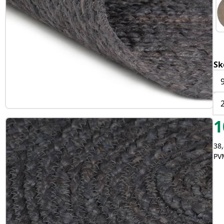
Sk
1
38,
PVM