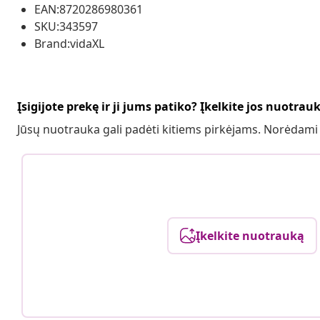
EAN:8720286980361
SKU:343597
Brand:vidaXL
Įsigijote prekę ir ji jums patiko? Įkelkite jos nuotrau
Jūsų nuotrauka gali padėti kitiems pirkėjams. Norėdami
Įkelkite nuotrauką