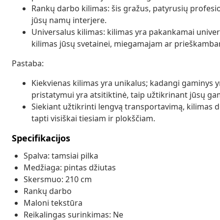
Rankų darbo kilimas: šis gražus, patyrusių profesio
jūsų namų interjere.
Universalus kilimas: kilimas yra pakankamai unive
kilimas jūsų svetainei, miegamajam ar prieškambar
Pastaba:
Kiekvienas kilimas yra unikalus; kadangi gaminys yra
pristatymui yra atsitiktinė, taip užtikrinant jūsų g
Siekiant užtikrinti lengvą transportavimą, kilimas d
tapti visiškai tiesiam ir plokščiam.
Specifikacijos
Spalva: tamsiai pilka
Medžiaga: pintas džiutas
Skersmuo: 210 cm
Rankų darbo
Maloni tekstūra
Reikalingas surinkimas: Ne