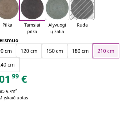
Pilka
Tamsiai
Alyvuogi
Ruda
pilka
ų žalia
ersmuo
90 cm
120 cm
150 cm
180 cm
210 cm
240 cm
99
01
€
85 € /m²
 įskaičiuotas