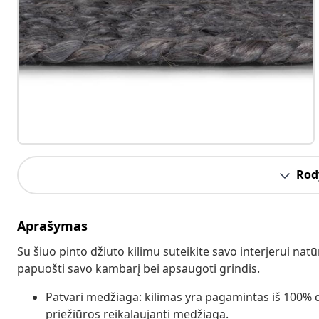
Rody
Aprašymas
Su šiuo pinto džiuto kilimu suteikite savo interjerui natū
papuošti savo kambarį bei apsaugoti grindis.
Patvari medžiaga: kilimas yra pagamintas iš 100% dži
priežiūros reikalaujanti medžiaga.