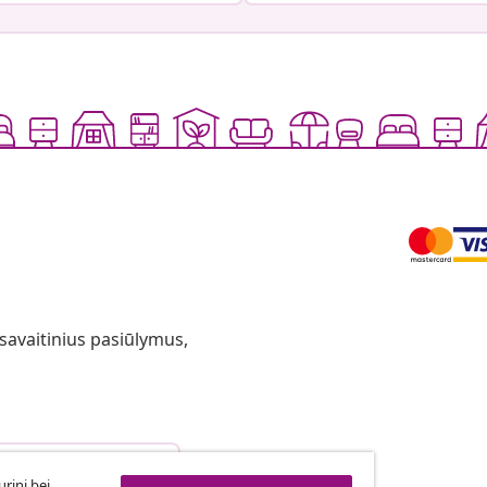
 savaitinius pasiūlymus,
arties atsisakymas
rinį bei