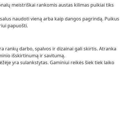
nalų meistriškai rankomis austas kilimas puikiai tiks
rsalus naudoti vieną arba kaip dangos pagrindą. Puikus
iui papuošti.
 rankų darbo, spalvos ir dizainai gali skirtis. Atranka
aminio išskirtinumą ir savitumą.
ėžėje yra sulankstytas. Gaminiui reikės šiek tiek laiko