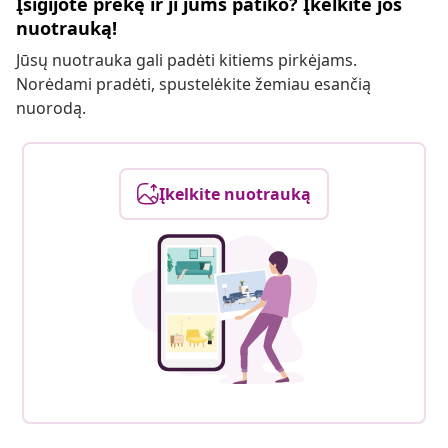
Įsigijote prekę ir ji jums patiko? Įkelkite jos
nuotrauką!
Jūsų nuotrauka gali padėti kitiems pirkėjams.
Norėdami pradėti, spustelėkite žemiau esančią
nuorodą.
Įkelkite nuotrauką