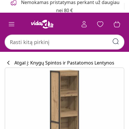
Nemokamas pristatymas perkant už daugiau
nei 80 €
Atgal į: Knygų Spintos ir Pastatomos Lentynos