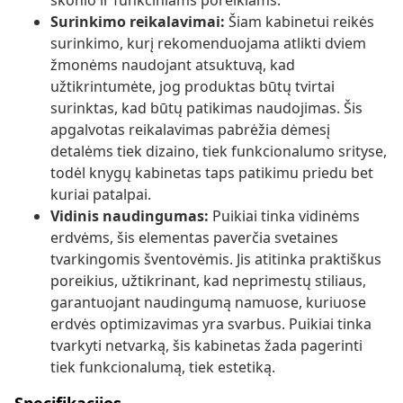
skonio ir funkciniams poreikiams.
Surinkimo reikalavimai:
Šiam kabinetui reikės
surinkimo, kurį rekomenduojama atlikti dviem
žmonėms naudojant atsuktuvą, kad
užtikrintumėte, jog produktas būtų tvirtai
surinktas, kad būtų patikimas naudojimas. Šis
apgalvotas reikalavimas pabrėžia dėmesį
detalėms tiek dizaino, tiek funkcionalumo srityse,
todėl knygų kabinetas taps patikimu priedu bet
kuriai patalpai.
Vidinis naudingumas:
Puikiai tinka vidinėms
erdvėms, šis elementas paverčia svetaines
tvarkingomis šventovėmis. Jis atitinka praktiškus
poreikius, užtikrinant, kad neprimestų stiliaus,
garantuojant naudingumą namuose, kuriuose
erdvės optimizavimas yra svarbus. Puikiai tinka
tvarkyti netvarką, šis kabinetas žada pagerinti
tiek funkcionalumą, tiek estetiką.