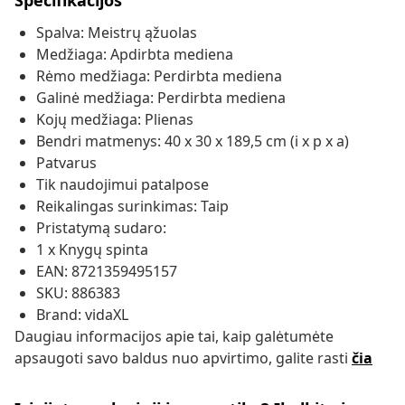
Specifikacijos
Spalva: Meistrų ąžuolas
Medžiaga: Apdirbta mediena
Rėmo medžiaga: Perdirbta mediena
Galinė medžiaga: Perdirbta mediena
Kojų medžiaga: Plienas
Bendri matmenys: 40 x 30 x 189,5 cm (i x p x a)
Patvarus
Tik naudojimui patalpose
Reikalingas surinkimas: Taip
Pristatymą sudaro:
1 x Knygų spinta
EAN: 8721359495157
SKU: 886383
Brand: vidaXL
Daugiau informacijos apie tai, kaip galėtumėte
apsaugoti savo baldus nuo apvirtimo, galite rasti
čia