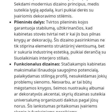
Sekdami modernius dizaino principus, medis
suteikia lygią apdailą, kuri puikiai derės su
įvairiomis dekoravimo stilėmis.
Plieninės dalys:
Tvirtos plieninės kojos
garantuoja stabilumą, užtikrinančios, kad
kabinetas stovės tvirtai net ir kai jis bus pilnas
knygų ar dekoracijų. Šis dizaino pasirinkimas ne
tik stiprina elemento struktūrinį vientisumą, bet
ir sukuria industrinę estetiką, puikiai derančią su
šiuolaikiniais interjero stiliais.
Funkcionalus dizainas:
Stačiakampis kabinetas
maksimaliai išnaudoja saugojimo potencialą,
palaikydamas stilingą profilį, nesukeldamas jokių
problemų sienoms. Nesvarbu, ar tai būtų
mėgstamos knygos, šeimos nuotraukų albumai
ar dekoratyvūs akcentai, skyrių dizainas suteikia
universalumą organizuoti daiktus pagal jūsų
norus. Šis lankstumas pritaikomas įvairiems