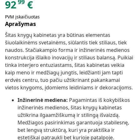
99
92
€
PVM įskaičiuotas
Aprašymas
Šitas knygų kabinetas yra būtinas elementas
šiuolaikinėms svetainėms, siūlantis tiek stiliaus, tiek
naudos. Stačiakampio forma ir inžinerinės medienos
konstrukcija išlaiko inovacijų ir stiliaus balansą. Puikiai
tinka interjero entuziastams, šitas kabinetas veikia
kaip meno ir medžiagų jungtis, leidžianti jam tapti
erdvės centru, tuo pačiu užtikrinant pakankamai
vietos knygoms, įdomiems leidiniams ir dekoracijoms.
Inžinerinė mediena:
Pagamintas iš kokybiškos
inžinerinės medienos, šitas knygų kabinetas
užtikrina ilgaamžiškumą ir stilingą išvaizdą.
Medžiagos pasirinkimas garantuoja stabilesnę,
bet lengvą struktūrą, kuri yra praktiška ir
estetiškai patraukli bet kurioje patalpoje.