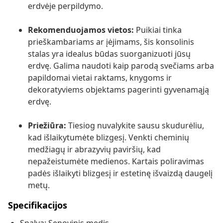
erdvėje perpildymo.
Rekomenduojamos vietos:
Puikiai tinka
prieškambariams ar įėjimams, šis konsolinis
stalas yra idealus būdas suorganizuoti jūsų
erdvę. Galima naudoti kaip parodą svečiams arba
papildomai vietai raktams, knygoms ir
dekoratyviems objektams pagerinti gyvenamąją
erdvę.
Priežiūra:
Tiesiog nuvalykite sausu skudurėliu,
kad išlaikytumėte blizgesį. Venkti cheminių
medžiagų ir abrazyvių paviršių, kad
nepažeistumėte medienos. Kartais poliravimas
padės išlaikyti blizgesį ir estetinę išvaizdą daugelį
metų.
Specifikacijos