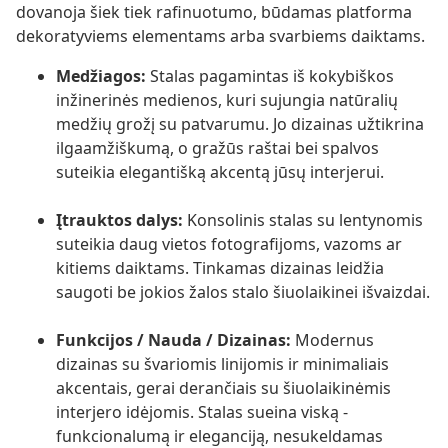
dovanoja šiek tiek rafinuotumo, būdamas platforma
dekoratyviems elementams arba svarbiems daiktams.
Medžiagos:
Stalas pagamintas iš kokybiškos
inžinerinės medienos, kuri sujungia natūralių
medžių grožį su patvarumu. Jo dizainas užtikrina
ilgaamžiškumą, o gražūs raštai bei spalvos
suteikia elegantišką akcentą jūsų interjerui.
Įtrauktos dalys:
Konsolinis stalas su lentynomis
suteikia daug vietos fotografijoms, vazoms ar
kitiems daiktams. Tinkamas dizainas leidžia
saugoti be jokios žalos stalo šiuolaikinei išvaizdai.
Funkcijos / Nauda / Dizainas:
Modernus
dizainas su švariomis linijomis ir minimaliais
akcentais, gerai derančiais su šiuolaikinėmis
interjero idėjomis. Stalas sueina viską -
funkcionalumą ir eleganciją, nesukeldamas