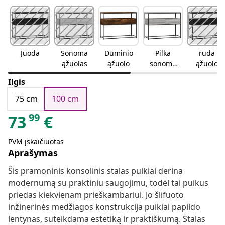
Juoda
Sonoma
Dūminio
Pilka
ruda
ąžuolas
ąžuolo
sonoma
ąžuolo
ąžuolo
Ilgis
75 cm
100 cm
99
73
€
PVM įskaičiuotas
Aprašymas
Šis pramoninis konsolinis stalas puikiai derina
modernumą su praktiniu saugojimu, todėl tai puikus
priedas kiekvienam prieškambariui. Jo šlifuoto
inžinerinės medžiagos konstrukcija puikiai papildo
lentynas, suteikdama estetiką ir praktiškumą. Stalas