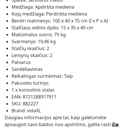
Spalva: Senovinis medis
Medžiaga: Apdirbta mediena
Kojų medžiaga: Perdirbta mediena
Bendri matmenys: 100 x 40 x 75 cm (I x P x A)
Stalčiaus vidinis dydis: 15 x 35 x 40 cm
Maksimalus svoris: 75 kg
Svarmenys: 19,46 kg
Stalčių skaičius: 2
Lentynų skaičius: 2
Patvarus
Sandėliavimas
Reikalingas surinkimas: Taip
Pakuotės turinys:
1 x konsolinis stalas
EAN: 8721288917911
SKU: 882227
Brand: vidaXL
Daugiau informacijos apie tai, kaip galėtumėte
apsaugoti savo baldus nuo apvirtimo, galite rasti
čia