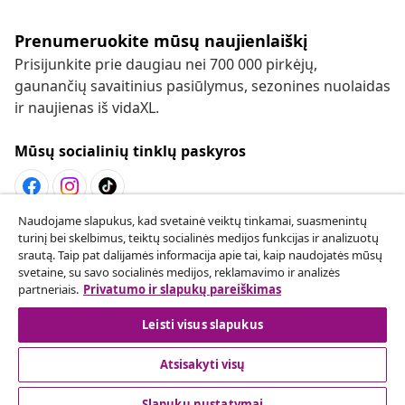
Prenumeruokite mūsų naujienlaiškį
Prisijunkite prie daugiau nei 700 000 pirkėjų,
gaunančių savaitinius pasiūlymus, sezonines nuolaidas
ir naujienas iš vidaXL.
Mūsų socialinių tinklų paskyros
Naudojame slapukus, kad svetainė veiktų tinkamai, suasmenintų
Sutarties atsisakymas
turinį bei skelbimus, teiktų socialinės medijos funkcijas ir analizuotų
srautą. Taip pat dalijamės informacija apie tai, kaip naudojatės mūsų
Pateikite prašymą atsisakyti užsakymo.
svetaine, su savo socialinės medijos, reklamavimo ir analizės
partneriais.
Privatumo ir slapukų pareiškimas
Sutarties atsisakymas
Leisti visus slapukus
Atsisakyti visų
Klientų aptarnavimas
Slapukų nustatymai