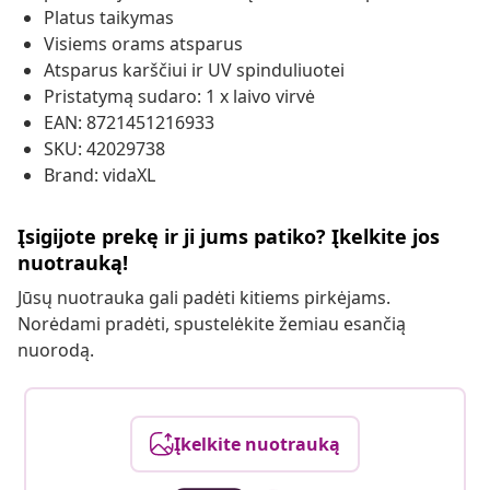
Platus taikymas
Visiems orams atsparus
Atsparus karščiui ir UV spinduliuotei
Pristatymą sudaro: 1 x laivo virvė
EAN: 8721451216933
SKU: 42029738
Brand: vidaXL
Įsigijote prekę ir ji jums patiko? Įkelkite jos
nuotrauką!
Jūsų nuotrauka gali padėti kitiems pirkėjams.
Norėdami pradėti, spustelėkite žemiau esančią
nuorodą.
Įkelkite nuotrauką