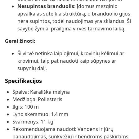
Nesupintas branduolis
: Įdomus mezginio
apvalkalas suteikia struktūrą, o branduolio gijos
nėra supintos, todėl naudojimas yra sklandus. Ši
savybė žymiai prailgina virvės tarnavimo laiką.
Gerai žinoti:
Ši virvė netinka laipiojimui, krovinių kėlimui ar
krovimui, taip pat naudoti kaip sūpynes ar
sūpynių dalį.
Specifikacijos
Spalva: Karališka mėlyna
Medžiaga: Poliesteris
Ilgis: 100 m
Lyno skersmuo: 1,4 mm
Svarmenys: 11 kg
Rekomenduojama naudoti: Vandens ir jūrų
panaudojimas, sunkvežių ir bendroms paskirtims