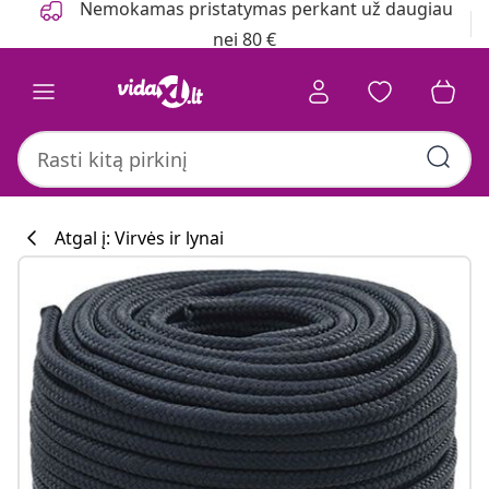
Nemokamas pristatymas perkant už daugiau
nei 80 €
Atgal į: Virvės ir lynai