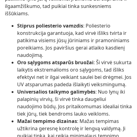
ilgaamžiškumo, tad puikiai tinka sunkesniems
iššūkiams.
Stiprus poliesterio vamzdis
: Poliesterio
konstrukcija garantuoja, kad virvė išliks tvirta ir
patikima visiems jūsų jūriniams ir pramoniniams
poreikiams. Jos paviršius gerai atlaiko kasdienį
naudojimą.
Oro sąlygoms atsparūs bruožai
: Ši virvė sukurta
laikytis ekstremalioms oro sąlygoms, tad išliks
efektyvi net ir ilgai veikiant saulei bei drėgmei. Jos
UV atsparumas padeda išlaikyti veiksmingumą.
Universalios taikymo galimybės
: Nuo lynų iki
palapinių virvių, ši virvė tinka daugeliui
naudojimo būdų. Jos pritaikomumas idealiai tinka
tiek jūrų, tiek bendroms lauko veikloms.
Mažai tempimo dizainas
: Mažas tempimas
užtikrina geresnę kontrolę ir lengvą valdymą. Ji
puikiai tinka, kai reikia minimalaus tempimo.