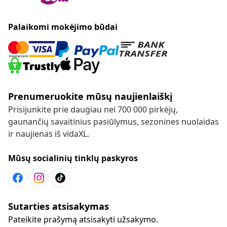
Palaikomi mokėjimo būdai
Prenumeruokite mūsų naujienlaiškį
Prisijunkite prie daugiau nei 700 000 pirkėjų,
gaunančių savaitinius pasiūlymus, sezonines nuolaidas
ir naujienas iš vidaXL.
Mūsų socialinių tinklų paskyros
Sutarties atsisakymas
Pateikite prašymą atsisakyti užsakymo.