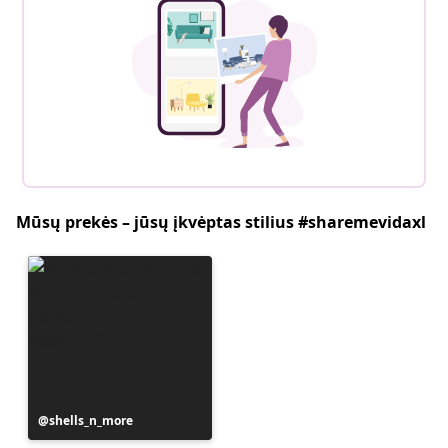
Mūsų prekės – jūsų įkvėptas stilius #sharemevidaxl
Įrašą
shells_n_more
paskelbė