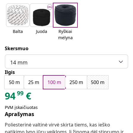
Balta
Juoda
Ryškiai
mėlyna
Skersmuo
14 mm
Ilgis
50 m
25 m
100 m
250 m
500 m
99
94
€
PVM įskaičiuotas
Aprašymas
Poliesterinė valtinė virvė skirta tiems, kas ieško
patikimo lyno jūrų veikloms. Ji žinoma dėl stiprumo ir