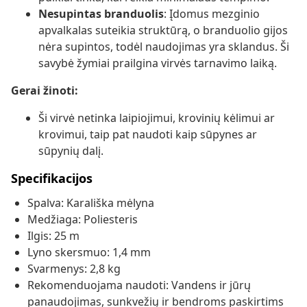
Nesupintas branduolis
: Įdomus mezginio
apvalkalas suteikia struktūrą, o branduolio gijos
nėra supintos, todėl naudojimas yra sklandus. Ši
savybė žymiai prailgina virvės tarnavimo laiką.
Gerai žinoti:
Ši virvė netinka laipiojimui, krovinių kėlimui ar
krovimui, taip pat naudoti kaip sūpynes ar
sūpynių dalį.
Specifikacijos
Spalva: Karališka mėlyna
Medžiaga: Poliesteris
Ilgis: 25 m
Lyno skersmuo: 1,4 mm
Svarmenys: 2,8 kg
Rekomenduojama naudoti: Vandens ir jūrų
panaudojimas, sunkvežių ir bendroms paskirtims