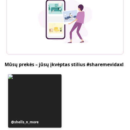
Mūsų prekės – jūsų įkvėptas stilius #sharemevidaxl
Įrašą
shells_n_more
paskelbė