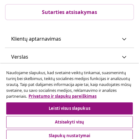
Sutarties atsisakymas
Klientų aptarnavimas
Verslas
Naudojame slapukus, kad svetainė veiktų tinkamai, suasmenintų
vidaXL
turinį bei skelbimus, teiktų socialinės medijos funkcijas ir analizuotų
srautą. Taip pat dalijamės informacija apie tai, kaip naudojatės mūsų
svetaine, su savo socialinės medijos, reklamavimo ir analizės
Atraskite daugiau
partneriais.
Privatumo ir slapukų pareiškimas
Leisti visus slapukus
Atsisakyti visų
Slapukų nustatymai