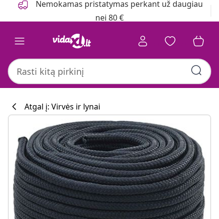
Nemokamas pristatymas perkant už daugiau
nei 80 €
Atgal į: Virvės ir lynai