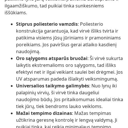
ilgaamžiškumo, tad puikiai tinka sunkesniems
iššūkiams.
Stiprus poliesterio vamzdis
: Poliesterio
konstrukcija garantuoja, kad virvė išliks tvirta ir
patikima visiems jūsų jūriniams ir pramoniniams
poreikiams. Jos paviršius gerai atlaiko kasdienį
naudojimą.
Oro sąlygoms atsparūs bruožai
: Ši virvė sukurta
laikytis ekstremalioms oro sąlygoms, tad išliks
efektyvi net ir ilgai veikiant saulei bei drėgmei. Jos
UV atsparumas padeda išlaikyti veiksmingumą.
Universalios taikymo galimybės
: Nuo lynų iki
palapinių virvių, ši virvė tinka daugeliui
naudojimo būdų. Jos pritaikomumas idealiai tinka
tiek jūrų, tiek bendroms lauko veikloms.
Mažai tempimo dizainas
: Mažas tempimas
užtikrina geresnę kontrolę ir lengvą valdymą. Ji
puikiai tinka, kai reikia minimalaus tempimo.