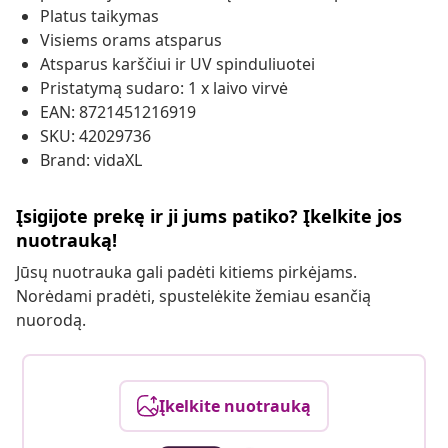
Platus taikymas
Visiems orams atsparus
Atsparus karščiui ir UV spinduliuotei
Pristatymą sudaro: 1 x laivo virvė
EAN: 8721451216919
SKU: 42029736
Brand: vidaXL
Įsigijote prekę ir ji jums patiko? Įkelkite jos
nuotrauką!
Jūsų nuotrauka gali padėti kitiems pirkėjams.
Norėdami pradėti, spustelėkite žemiau esančią
nuorodą.
Įkelkite nuotrauką