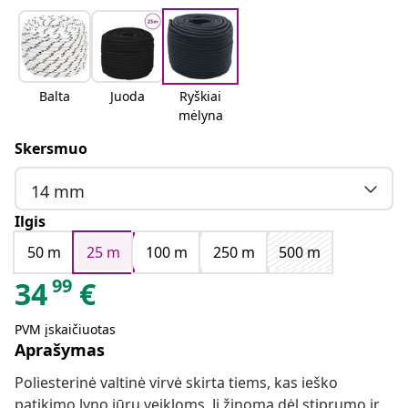
Balta
Juoda
Ryškiai
mėlyna
Skersmuo
14 mm
Ilgis
50 m
25 m
100 m
250 m
500 m
99
34
€
PVM įskaičiuotas
Aprašymas
Poliesterinė valtinė virvė skirta tiems, kas ieško
patikimo lyno jūrų veikloms. Ji žinoma dėl stiprumo ir