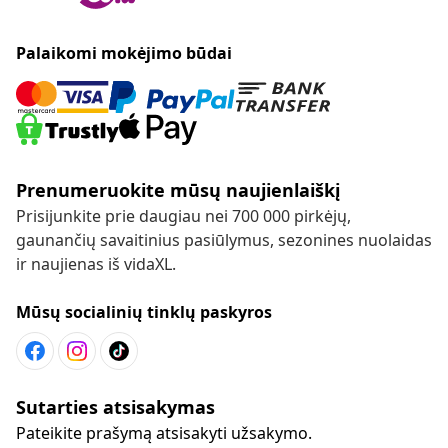
Palaikomi mokėjimo būdai
Prenumeruokite mūsų naujienlaiškį
Prisijunkite prie daugiau nei 700 000 pirkėjų,
gaunančių savaitinius pasiūlymus, sezonines nuolaidas
ir naujienas iš vidaXL.
Mūsų socialinių tinklų paskyros
Sutarties atsisakymas
Pateikite prašymą atsisakyti užsakymo.