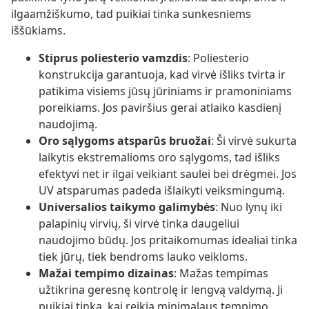
ilgaamžiškumo, tad puikiai tinka sunkesniems
iššūkiams.
Stiprus poliesterio vamzdis
: Poliesterio
konstrukcija garantuoja, kad virvė išliks tvirta ir
patikima visiems jūsų jūriniams ir pramoniniams
poreikiams. Jos paviršius gerai atlaiko kasdienį
naudojimą.
Oro sąlygoms atsparūs bruožai
: Ši virvė sukurta
laikytis ekstremalioms oro sąlygoms, tad išliks
efektyvi net ir ilgai veikiant saulei bei drėgmei. Jos
UV atsparumas padeda išlaikyti veiksmingumą.
Universalios taikymo galimybės
: Nuo lynų iki
palapinių virvių, ši virvė tinka daugeliui
naudojimo būdų. Jos pritaikomumas idealiai tinka
tiek jūrų, tiek bendroms lauko veikloms.
Mažai tempimo dizainas
: Mažas tempimas
užtikrina geresnę kontrolę ir lengvą valdymą. Ji
puikiai tinka, kai reikia minimalaus tempimo.