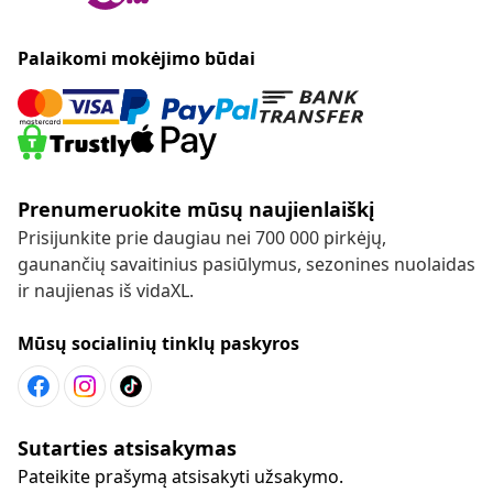
Palaikomi mokėjimo būdai
Prenumeruokite mūsų naujienlaiškį
Prisijunkite prie daugiau nei 700 000 pirkėjų,
gaunančių savaitinius pasiūlymus, sezonines nuolaidas
ir naujienas iš vidaXL.
Mūsų socialinių tinklų paskyros
Sutarties atsisakymas
Pateikite prašymą atsisakyti užsakymo.