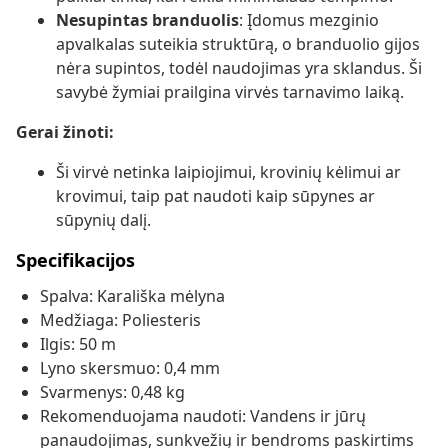
Nesupintas branduolis
: Įdomus mezginio
apvalkalas suteikia struktūrą, o branduolio gijos
nėra supintos, todėl naudojimas yra sklandus. Ši
savybė žymiai prailgina virvės tarnavimo laiką.
Gerai žinoti:
Ši virvė netinka laipiojimui, krovinių kėlimui ar
krovimui, taip pat naudoti kaip sūpynes ar
sūpynių dalį.
Specifikacijos
Spalva: Karališka mėlyna
Medžiaga: Poliesteris
Ilgis: 50 m
Lyno skersmuo: 0,4 mm
Svarmenys: 0,48 kg
Rekomenduojama naudoti: Vandens ir jūrų
panaudojimas, sunkvežių ir bendroms paskirtims