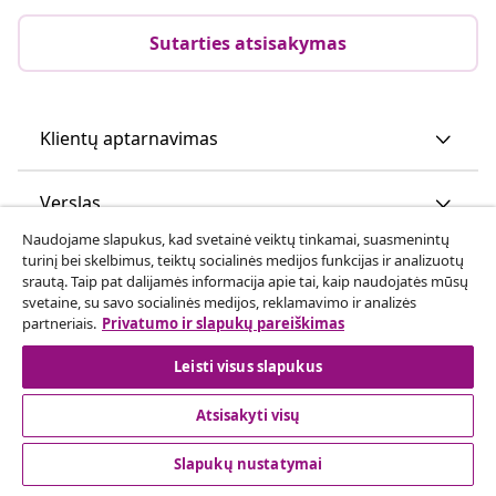
Sutarties atsisakymas
Klientų aptarnavimas
Verslas
Naudojame slapukus, kad svetainė veiktų tinkamai, suasmenintų
turinį bei skelbimus, teiktų socialinės medijos funkcijas ir analizuotų
vidaXL
srautą. Taip pat dalijamės informacija apie tai, kaip naudojatės mūsų
svetaine, su savo socialinės medijos, reklamavimo ir analizės
partneriais.
Privatumo ir slapukų pareiškimas
Atraskite daugiau
Leisti visus slapukus
Atsisakyti visų
Slapukų nustatymai