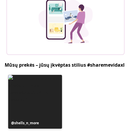
Mūsų prekės – jūsų įkvėptas stilius #sharemevidaxl
Įrašą
shells_n_more
paskelbė