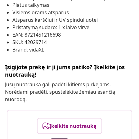
Platus taikymas
Visiems orams atsparus
Atsparus karščiui ir UV spinduliuotei
Pristatymą sudaro: 1 x laivo virvė
EAN: 8721451216698
SKU: 42029714
Brand: vidaXL
Įsigijote prekę ir ji jums patiko? Įkelkite jos
nuotrauką!
Jūsų nuotrauka gali padėti kitiems pirkėjams.
Norėdami pradėti, spustelėkite žemiau esančią
nuorodą.
Įkelkite nuotrauką