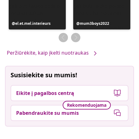
Įrašą
el.et.mel.interieurs
Įrašą
mum3boys2022
paskelbė
paskelbė
Peržiūrėkite, kaip įkelti nuotraukas
Susisiekite su mumis!
Eikite į pagalbos centrą
Rekomenduojama
Pabendraukite su mumis