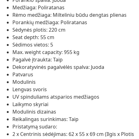
Porankio spalva: Juoda
Medžiaga: Poliratanas
Rėmo medžiaga: Milteliniu būdu dengtas plienas
Porankių medžiaga: Poliratanas
Sėdynės plotis: 220 cm
Seat depth: 55 cm
Sėdimos vietos: 5
Max. weight capacity: 955 kg
Pagalvė įtraukta: Taip
Dekoratyvinės pagalvėlės spalva: Juoda
Patvarus
Modulinis
Lengvas svoris
UV spinduliams atsparios medžiagos
Laikymo skyriai
Modulinis dizainas
Reikalingas surinkimas: Taip
Pristatymą sudaro:
2 x Centrinis sėdėjimas: 62 x 55 x 69 cm (Ilgis x Plotis