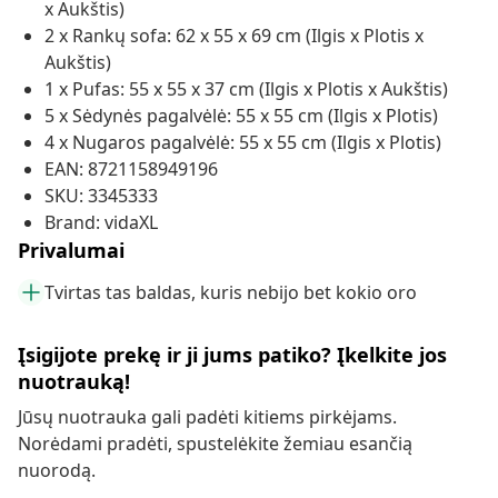
x Aukštis)
2 x Rankų sofa: 62 x 55 x 69 cm (Ilgis x Plotis x
Aukštis)
1 x Pufas: 55 x 55 x 37 cm (Ilgis x Plotis x Aukštis)
5 x Sėdynės pagalvėlė: 55 x 55 cm (Ilgis x Plotis)
4 x Nugaros pagalvėlė: 55 x 55 cm (Ilgis x Plotis)
EAN: 8721158949196
SKU: 3345333
Brand: vidaXL
Privalumai
Tvirtas tas baldas, kuris nebijo bet kokio oro
Įsigijote prekę ir ji jums patiko? Įkelkite jos
nuotrauką!
Jūsų nuotrauka gali padėti kitiems pirkėjams.
Norėdami pradėti, spustelėkite žemiau esančią
nuorodą.