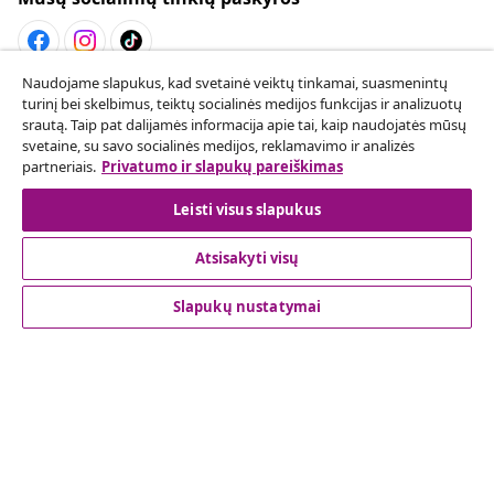
Naudojame slapukus, kad svetainė veiktų tinkamai, suasmenintų
Sutarties atsisakymas
turinį bei skelbimus, teiktų socialinės medijos funkcijas ir analizuotų
srautą. Taip pat dalijamės informacija apie tai, kaip naudojatės mūsų
Pateikite prašymą atsisakyti užsakymo.
svetaine, su savo socialinės medijos, reklamavimo ir analizės
partneriais.
Privatumo ir slapukų pareiškimas
Sutarties atsisakymas
Leisti visus slapukus
Atsisakyti visų
Klientų aptarnavimas
Slapukų nustatymai
Verslas
vidaXL
Atraskite daugiau