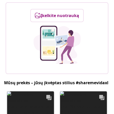
Įkelkite nuotrauką
Mūsų prekės – jūsų įkvėptas stilius #sharemevidaxl