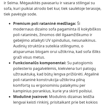
ir šeima. Mėgaukitės pavasariu ir vasara stilingai su
sofa, kuri puikiai atrodo bet kur, tiek saulėtoje terasoje,
tiek pavėsyje sode.
Premium poli rataninė medžiaga:
Ši
modernaus dizaino sofa pagaminta iš kokybiškos
poli rataninės, žinomos dėl ilgaamžiškumo ir
gebėjimo atlaikyti UV spindulius, nesunaikinus.
Audinių struktūra suteikia stilingumo, o
atsparumas blogam orui užtikrina, kad sofa išliks
graži visus metus.
Funkcionalūs komponentai:
Su patogiomis
poliesterio pagalvėlėmis, kiekviena turi patogų
užtrauktuką, kad būtų lengva prižiūrėti. Atgalinė
poli rataninė konstrukcija užtikrina pilną
komfortą su ergonominiu palaikymu per
kampinius porankius, kurie yra skirti poilsiui.
Modulinė įvairovė:
Modulinis dizainas leidžia
lengvai keisti rinkinį, prisitaikant prie bet kokios