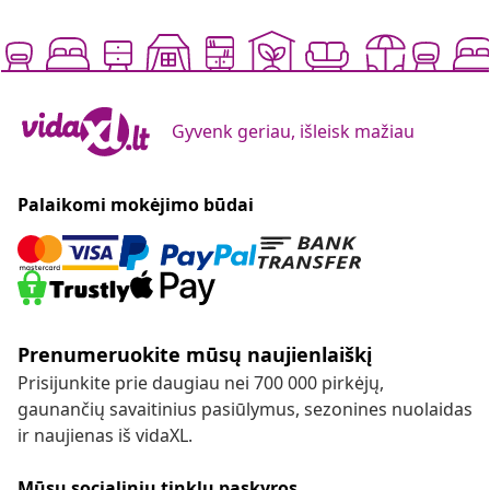
Gyvenk geriau, išleisk mažiau
Palaikomi mokėjimo būdai
Prenumeruokite mūsų naujienlaiškį
Prisijunkite prie daugiau nei 700 000 pirkėjų,
gaunančių savaitinius pasiūlymus, sezonines nuolaidas
ir naujienas iš vidaXL.
Mūsų socialinių tinklų paskyros