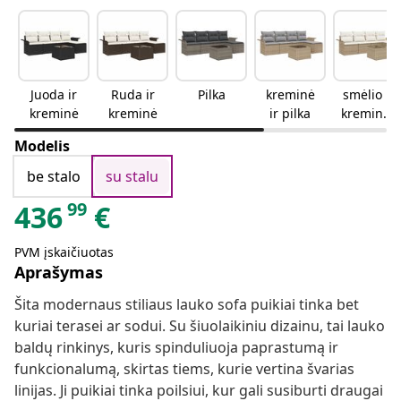
Juoda ir
Ruda ir
Pilka
kreminė
smėlio ir
kreminė
kreminė
ir pilka
kreminės
spalvos
Modelis
be stalo
su stalu
99
436
€
PVM įskaičiuotas
Aprašymas
Šita modernaus stiliaus lauko sofa puikiai tinka bet
kuriai terasei ar sodui. Su šiuolaikiniu dizainu, tai lauko
baldų rinkinys, kuris spinduliuoja paprastumą ir
funkcionalumą, skirtas tiems, kurie vertina švarias
linijas. Ji puikiai tinka poilsiui, kur gali susiburti draugai