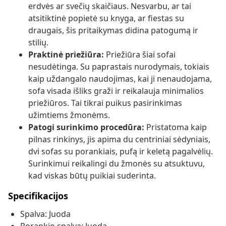
erdvės ar svečių skaičiaus. Nesvarbu, ar tai
atsitiktinė popietė su knyga, ar fiestas su
draugais, šis pritaikymas didina patogumą ir
stilių.
Praktinė priežiūra:
Priežiūra šiai sofai
nesudėtinga. Su paprastais nurodymais, tokiais
kaip uždangalo naudojimas, kai ji nenaudojama,
sofa visada išliks graži ir reikalauja minimalios
priežiūros. Tai tikrai puikus pasirinkimas
užimtiems žmonėms.
Patogi surinkimo procedūra:
Pristatoma kaip
pilnas rinkinys, jis apima du centriniai sėdyniais,
dvi sofas su porankiais, pufą ir keletą pagalvėlių.
Surinkimui reikalingi du žmonės su atsuktuvu,
kad viskas būtų puikiai suderinta.
Specifikacijos
Spalva: Juoda