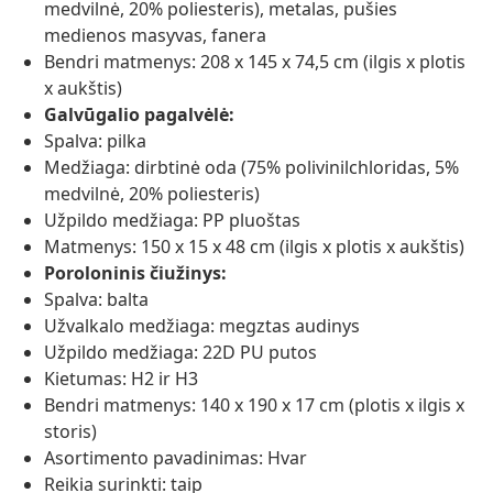
medvilnė, 20% poliesteris), metalas, pušies
medienos masyvas, fanera
Bendri matmenys: 208 x 145 x 74,5 cm (ilgis x plotis
x aukštis)
Galvūgalio pagalvėlė:
Spalva: pilka
Medžiaga: dirbtinė oda (75% polivinilchloridas, 5%
medvilnė, 20% poliesteris)
Užpildo medžiaga: PP pluoštas
Matmenys: 150 x 15 x 48 cm (ilgis x plotis x aukštis)
Poroloninis čiužinys:
Spalva: balta
Užvalkalo medžiaga: megztas audinys
Užpildo medžiaga: 22D PU putos
Kietumas: H2 ir H3
Bendri matmenys: 140 x 190 x 17 cm (plotis x ilgis x
storis)
Asortimento pavadinimas: Hvar
Reikia surinkti: taip