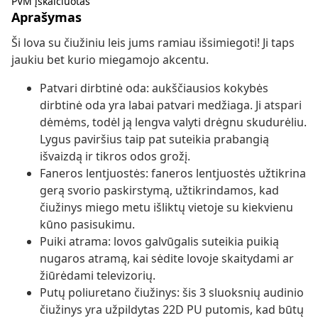
PVM įskaičiuotas
Aprašymas
Ši lova su čiužiniu leis jums ramiau išsimiegoti! Ji taps
jaukiu bet kurio miegamojo akcentu.
Patvari dirbtinė oda: aukščiausios kokybės
dirbtinė oda yra labai patvari medžiaga. Ji atspari
dėmėms, todėl ją lengva valyti drėgnu skudurėliu.
Lygus paviršius taip pat suteikia prabangią
išvaizdą ir tikros odos grožį.
Faneros lentjuostės: faneros lentjuostės užtikrina
gerą svorio paskirstymą, užtikrindamos, kad
čiužinys miego metu išliktų vietoje su kiekvienu
kūno pasisukimu.
Puiki atrama: lovos galvūgalis suteikia puikią
nugaros atramą, kai sėdite lovoje skaitydami ar
žiūrėdami televizorių.
Putų poliuretano čiužinys: šis 3 sluoksnių audinio
čiužinys yra užpildytas 22D PU putomis, kad būtų