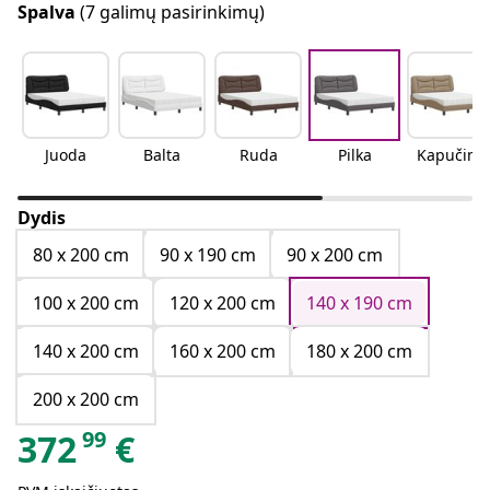
Spalva
(7 galimų pasirinkimų)
Juoda
Balta
Ruda
Pilka
Kapučino
Dydis
80 x 200 cm
90 x 190 cm
90 x 200 cm
100 x 200 cm
120 x 200 cm
140 x 190 cm
140 x 200 cm
160 x 200 cm
180 x 200 cm
200 x 200 cm
99
372
€