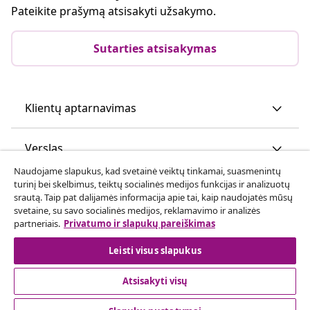
Pateikite prašymą atsisakyti užsakymo.
Sutarties atsisakymas
Klientų aptarnavimas
Verslas
Naudojame slapukus, kad svetainė veiktų tinkamai, suasmenintų
turinį bei skelbimus, teiktų socialinės medijos funkcijas ir analizuotų
vidaXL
srautą. Taip pat dalijamės informacija apie tai, kaip naudojatės mūsų
svetaine, su savo socialinės medijos, reklamavimo ir analizės
partneriais.
Privatumo ir slapukų pareiškimas
Atraskite daugiau
Leisti visus slapukus
Atsisakyti visų