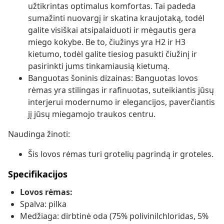
užtikrintas optimalus komfortas. Tai padeda
sumažinti nuovargį ir skatina kraujotaką, todėl
galite visiškai atsipalaiduoti ir mėgautis gera
miego kokybe. Be to, čiužinys yra H2 ir H3
kietumo, todėl galite tiesiog pasukti čiužinį ir
pasirinkti jums tinkamiausią kietumą.
Banguotas šoninis dizainas: Banguotas lovos
rėmas yra stilingas ir rafinuotas, suteikiantis jūsų
interjerui modernumo ir elegancijos, paverčiantis
jį jūsų miegamojo traukos centru.
Naudinga žinoti:
Šis lovos rėmas turi grotelių pagrindą ir groteles.
Specifikacijos
Lovos rėmas:
Spalva: pilka
Medžiaga: dirbtinė oda (75% polivinilchloridas, 5%