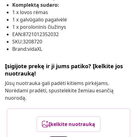
Komplektą sudaro:
1 x lovos rėmas
1 x galvūgalio pagalvėlė
1 x poroloninis čiužinys
EAN:8721012352032
SKU:3208720
Brand:vidaXL
Įsigijote prekę ir ji jums patiko? Įkelkite jos
nuotrauką!
Jūsų nuotrauka gali padėti kitiems pirkėjams.
Norėdami pradėti, spustelėkite žemiau esančią
nuorodą.
Įkelkite nuotrauką