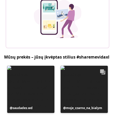
Mūsų prekės – jūsų įkvėptas stilius #sharemevidaxl
Įrašą
saudades.wd
Įrašą
moje_czarno_na_bialym
paskelbė
paskelbė