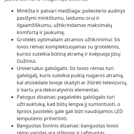
Minkšta ir patvari medžiaga: poliesterio audinys
pasižymi minkštumu, laidumu orui ir
ilgaamžiškumu, užtikrindamas maksimalų
komfortą ir jaukumą.
Grotelės optimaliam atramos užtikrinimui: šis
lovos rėmas komplektuojamas su grotelėmis,
kurios suteikia būtiną atramą ir kvėpuoja jūsų
čiužiniui.
Universalus galvūgalis: šis lovos rėmas turi
galvūgalį, kuris suteikia puikią nugaros atramą,
kai atsisėdate lovoje skaityti ar žiūrėti televizorių,
ir kartu yra dekoratyvinis elementas.
Patogus dizainas: pagalvėlės galvūgalis turi
užtrauktuką, kad būtų lengva jį sumontuoti, o
lipnios juostelės gale gali būti naudojamos LED
lemputėms pritvirtinti.
Banguotas šoninis dizainas: banguotas lovos
rėmo vaizdas yra stilingas ir rafinuotas,