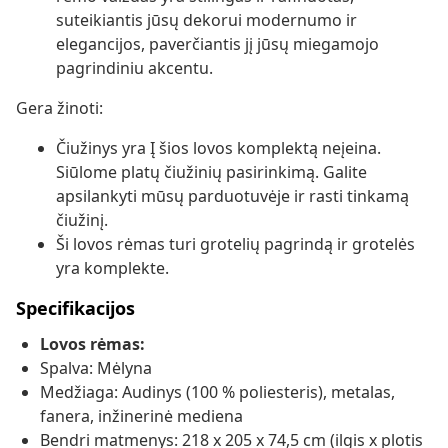
suteikiantis jūsų dekorui modernumo ir
elegancijos, paverčiantis jį jūsų miegamojo
pagrindiniu akcentu.
Gera žinoti:
Čiužinys yra Į šios lovos komplektą neįeina.
Siūlome platų čiužinių pasirinkimą. Galite
apsilankyti mūsų parduotuvėje ir rasti tinkamą
čiužinį.
Ši lovos rėmas turi grotelių pagrindą ir grotelės
yra komplekte.
Specifikacijos
Lovos rėmas:
Spalva: Mėlyna
Medžiaga: Audinys (100 % poliesteris), metalas,
fanera, inžinerinė mediena
Bendri matmenys: 218 x 205 x 74,5 cm (ilgis x plotis