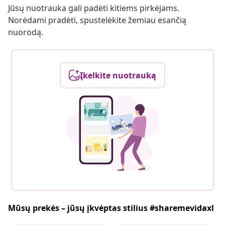
Jūsų nuotrauka gali padėti kitiems pirkėjams.
Norėdami pradėti, spustelėkite žemiau esančią
nuorodą.
Įkelkite nuotrauką
Mūsų prekės – jūsų įkvėptas stilius #sharemevidaxl