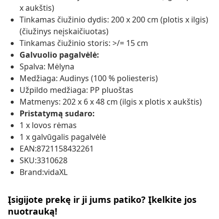
x aukštis)
Tinkamas čiužinio dydis: 200 x 200 cm (plotis x ilgis)
(čiužinys neįskaičiuotas)
Tinkamas čiužinio storis: >/= 15 cm
Galvuolio pagalvėlė:
Spalva: Mėlyna
Medžiaga: Audinys (100 % poliesteris)
Užpildo medžiaga: PP pluoštas
Matmenys: 202 x 6 x 48 cm (ilgis x plotis x aukštis)
Pristatymą sudaro:
1 x lovos rėmas
1 x galvūgalis pagalvėlė
EAN:8721158432261
SKU:3310628
Brand:vidaXL
Įsigijote prekę ir ji jums patiko? Įkelkite jos
nuotrauką!