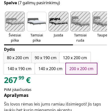
Spalva
(7 galimų pasirinkimų)
Šviesiai
Tamsiai
Juoda
Tamsiai
Taupe
pilka
pilka
ruda
Dydis
80 x 200 cm
90 x 190 cm
120 x 200 cm
140 x 190 cm
140 x 200 cm
200 x 200 cm
99
267
€
PVM įskaičiuotas
Aprašymas
Šis lovos rėmas leis jums ramiau išsimiegoti! Jis taps
jaukiu bet kurio miegamojo akcentu.