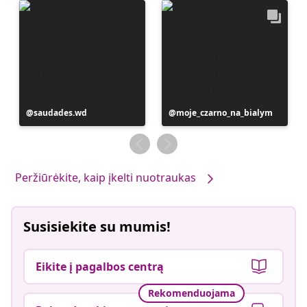
Įrašą
saudades.wd
Įrašą
moje_czarno_na_bialym
paskelbė
paskelbė
Peržiūrėkite, kaip įkelti nuotraukas
Susisiekite su mumis!
Eikite į pagalbos centrą
Rekomenduojama