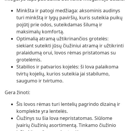
Minkšta ir patogi medžiaga: aksominis audinys
turi minkštą ir lygų paviršių, kuris suteikia puikų
pojūtį prie odos, suteikdamas šilumą ir
maksimalų komfortą.
Optimalią atramą užtikrinančios grotelės:
siekiant suteikti jūsų čiužiniui atramą ir užtikrinti
pralaidumą orui, lovos rėmas pristatomas su
grotelėmis.
Stabilios ir patvarios kojelės: ši lova palaikoma
tvirtų kojelių, kurios suteikia jai stabilumo,
saugumo ir tvirtumo.
Gera žinoti:
Šis lovos rėmas turi lentelių pagrindo dizainą ir
komplekte yra lentelės.
Čiužinys su šia lova nepristatomas. Siūlome
įvairių čiužinių asortimentą. Tinkamo čiužinio