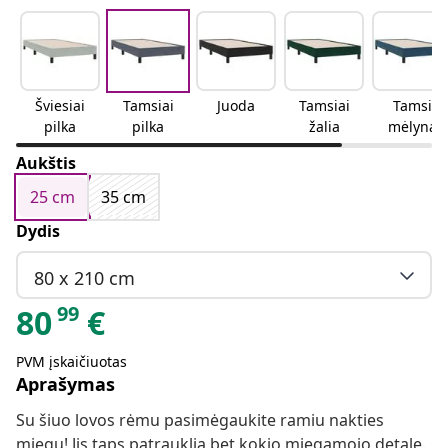
Šviesiai
Tamsiai
Juoda
Tamsiai
Tamsi
pilka
pilka
žalia
mėlyna
Aukštis
25 cm
35 cm
Dydis
80 x 210 cm
99
80
€
PVM įskaičiuotas
Aprašymas
Su šiuo lovos rėmu pasimėgaukite ramiu nakties
miegu! Jis taps patrauklia bet kokio miegamojo detale.