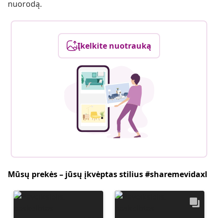
nuorodą.
Įkelkite nuotrauką
Mūsų prekės – jūsų įkvėptas stilius #sharemevidaxl