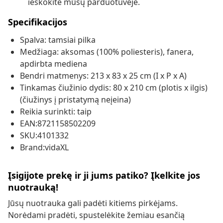
ieškokite mūsų parduotuvėje.
Specifikacijos
Spalva: tamsiai pilka
Medžiaga: aksomas (100% poliesteris), fanera,
apdirbta mediena
Bendri matmenys: 213 x 83 x 25 cm (I x P x A)
Tinkamas čiužinio dydis: 80 x 210 cm (plotis x ilgis)
(čiužinys į pristatymą neįeina)
Reikia surinkti: taip
EAN:8721158502209
SKU:4101332
Brand:vidaXL
Įsigijote prekę ir ji jums patiko? Įkelkite jos
nuotrauką!
Jūsų nuotrauka gali padėti kitiems pirkėjams.
Norėdami pradėti, spustelėkite žemiau esančią