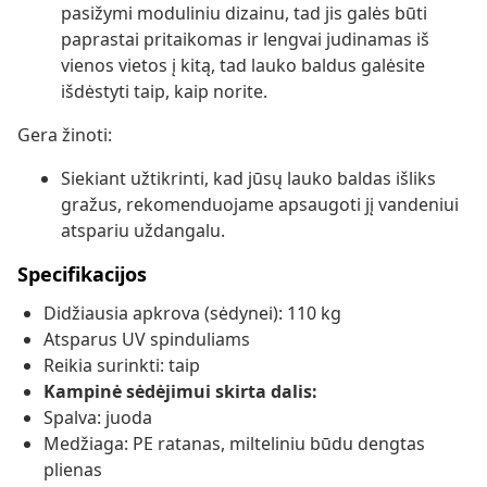
pasižymi moduliniu dizainu, tad jis galės būti
paprastai pritaikomas ir lengvai judinamas iš
vienos vietos į kitą, tad lauko baldus galėsite
išdėstyti taip, kaip norite.
Gera žinoti:
Siekiant užtikrinti, kad jūsų lauko baldas išliks
gražus, rekomenduojame apsaugoti jį vandeniui
atspariu uždangalu.
Specifikacijos
Didžiausia apkrova (sėdynei): 110 kg
Atsparus UV spinduliams
Reikia surinkti: taip
Kampinė sėdėjimui skirta dalis:
Spalva: juoda
Medžiaga: PE ratanas, milteliniu būdu dengtas
plienas