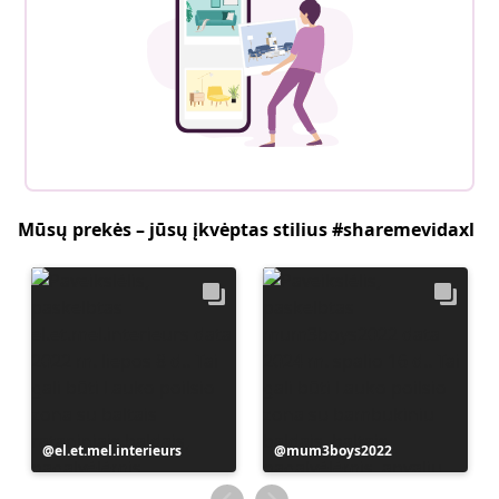
Mūsų prekės – jūsų įkvėptas stilius #sharemevidaxl
Įrašą
el.et.mel.interieurs
Įrašą
mum3boys2022
paskelbė
paskelbė