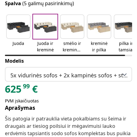
Spalva
(5 galimų pasirinkimų)
Juoda
Juoda ir
smėlio ir
kreminė
pilka ir
kreminė
kreminės
ir pilka
tamsiai
spalvos
pilka
Modelis
5x vidurinės sofos + 2x kampinės sofos + staliuku
99
625
€
PVM įskaičiuotas
Aprašymas
Šis patogia ir patrauklia vieta pokalbiams su šeima ir
draugais ar tiesiog poilsiui ir mėgavimuisi lauko
erdvėmis tapsiantis sodo sofos komplektas bus puikia