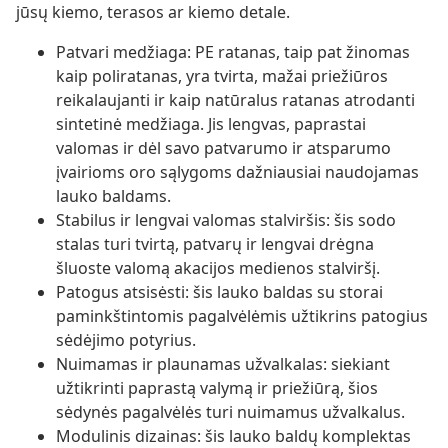
jūsų kiemo, terasos ar kiemo detale.
Patvari medžiaga: PE ratanas, taip pat žinomas
kaip poliratanas, yra tvirta, mažai priežiūros
reikalaujanti ir kaip natūralus ratanas atrodanti
sintetinė medžiaga. Jis lengvas, paprastai
valomas ir dėl savo patvarumo ir atsparumo
įvairioms oro sąlygoms dažniausiai naudojamas
lauko baldams.
Stabilus ir lengvai valomas stalviršis: šis sodo
stalas turi tvirtą, patvarų ir lengvai drėgna
šluoste valomą akacijos medienos stalviršį.
Patogus atsisėsti: šis lauko baldas su storai
paminkštintomis pagalvėlėmis užtikrins patogius
sėdėjimo potyrius.
Nuimamas ir plaunamas užvalkalas: siekiant
užtikrinti paprastą valymą ir priežiūrą, šios
sėdynės pagalvėlės turi nuimamus užvalkalus.
Modulinis dizainas: šis lauko baldų komplektas