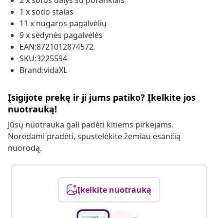
2 x sofos dalys su porankiais
1 x sodo stalas
11 x nugaros pagalvėlių
9 x sėdynės pagalvėlės
EAN:8721012874572
SKU:3225594
Brand:vidaXL
Įsigijote prekę ir ji jums patiko? Įkelkite jos
nuotrauką!
Jūsų nuotrauka gali padėti kitiems pirkėjams.
Norėdami pradėti, spustelėkite žemiau esančią
nuorodą.
Įkelkite nuotrauką