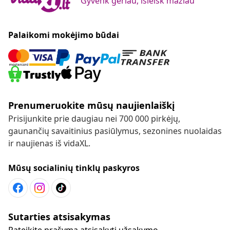
Gyvenk geriau, išleisk mažiau
Palaikomi mokėjimo būdai
Prenumeruokite mūsų naujienlaiškį
Prisijunkite prie daugiau nei 700 000 pirkėjų,
gaunančių savaitinius pasiūlymus, sezonines nuolaidas
ir naujienas iš vidaXL.
Mūsų socialinių tinklų paskyros
Sutarties atsisakymas
Pateikite prašymą atsisakyti užsakymo.