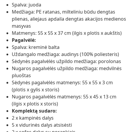
Spalva: juoda
Medžiaga: PE ratanas, milteliniu būdu dengtas
plienas, aliejaus apdaila dengtas akacijos medienos
masyvas
Matmenys: 55 x 55 x 37 cm (ilgis x plotis x aukštis)
Pagalvėlė:
Spalva: kreminė balta
Uždangalo medžiaga: audinys (100% poliesteris)
Sėdynės pagalvėlės užpildo medžiaga: porolonas
Nugaros pagalvėlės užpildo medžiaga: medvilnės
pluoštas
Sėdynės pagalvėlės matmenys: 55 x 55 x 3 cm
(plotis x gylis x storis)
Nugaros pagalvėlės matmenys: 55 x 45 x 13 cm
(ilgis x plotis x storis)
Komplektą sudaro:
2 x kampinės dalys
5 x vidurinės dalys atsisėsti