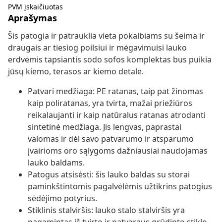
PVM įskaičiuotas
Aprašymas
Šis patogia ir patrauklia vieta pokalbiams su šeima ir
draugais ar tiesiog poilsiui ir mėgavimuisi lauko
erdvėmis tapsiantis sodo sofos komplektas bus puikia
jūsų kiemo, terasos ar kiemo detale.
Patvari medžiaga: PE ratanas, taip pat žinomas
kaip poliratanas, yra tvirta, mažai priežiūros
reikalaujanti ir kaip natūralus ratanas atrodanti
sintetinė medžiaga. Jis lengvas, paprastai
valomas ir dėl savo patvarumo ir atsparumo
įvairioms oro sąlygoms dažniausiai naudojamas
lauko baldams.
Patogus atsisėsti: šis lauko baldas su storai
paminkštintomis pagalvėlėmis užtikrins patogius
sėdėjimo potyrius.
Stiklinis stalviršis: lauko stalo stalviršis yra