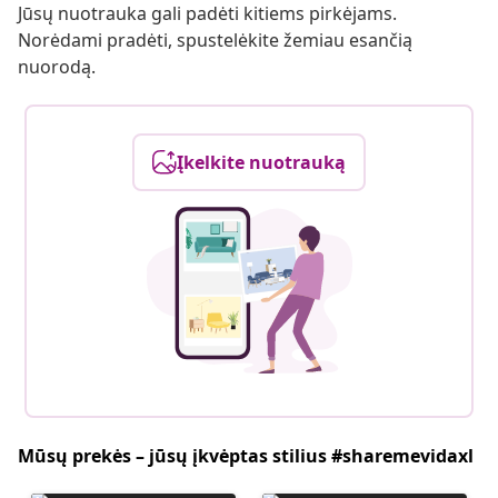
Jūsų nuotrauka gali padėti kitiems pirkėjams.
Norėdami pradėti, spustelėkite žemiau esančią
nuorodą.
Įkelkite nuotrauką
Mūsų prekės – jūsų įkvėptas stilius #sharemevidaxl