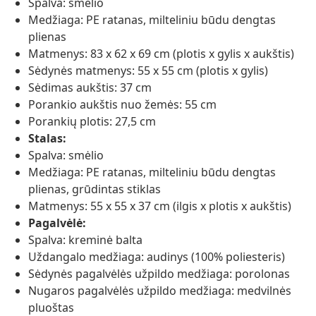
Spalva: smėlio
Medžiaga: PE ratanas, milteliniu būdu dengtas
plienas
Matmenys: 83 x 62 x 69 cm (plotis x gylis x aukštis)
Sėdynės matmenys: 55 x 55 cm (plotis x gylis)
Sėdimas aukštis: 37 cm
Porankio aukštis nuo žemės: 55 cm
Porankių plotis: 27,5 cm
Stalas:
Spalva: smėlio
Medžiaga: PE ratanas, milteliniu būdu dengtas
plienas, grūdintas stiklas
Matmenys: 55 x 55 x 37 cm (ilgis x plotis x aukštis)
Pagalvėlė:
Spalva: kreminė balta
Uždangalo medžiaga: audinys (100% poliesteris)
Sėdynės pagalvėlės užpildo medžiaga: porolonas
Nugaros pagalvėlės užpildo medžiaga: medvilnės
pluoštas