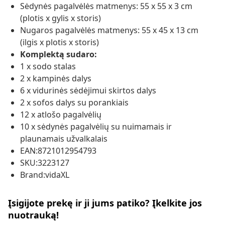
Sėdynės pagalvėlės matmenys: 55 x 55 x 3 cm
(plotis x gylis x storis)
Nugaros pagalvėlės matmenys: 55 x 45 x 13 cm
(ilgis x plotis x storis)
Komplektą sudaro:
1 x sodo stalas
2 x kampinės dalys
6 x vidurinės sėdėjimui skirtos dalys
2 x sofos dalys su porankiais
12 x atlošo pagalvėlių
10 x sėdynės pagalvėlių su nuimamais ir
plaunamais užvalkalais
EAN:8721012954793
SKU:3223127
Brand:vidaXL
Įsigijote prekę ir ji jums patiko? Įkelkite jos
nuotrauką!