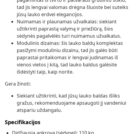
pagamintas iš tvirto ir patvaraus grūdinto stiklo,
tad jis lengvai valomas drėgna šluoste bei suteiks
jūsų lauko erdvei elegancijos.
Nuimamas ir plaunamas užvalkalas: siekiant
užtikrinti paprastą valymą ir priežiūrą, šios
sėdynės pagalvėlės turi nuimamus užvalkalus.
Modulinis dizainas: šis lauko baldų komplektas
pasižymi moduliniu dizainu, tad jis galės būti
paprastai pritaikomas ir lengvai judinamas iš
vienos vietos į kitą, tad lauko baldus galėsite
išdėstyti taip, kaip norite.
Gera žinoti:
Siekiant užtikrinti, kad jūsų lauko baldas išliks
gražus, rekomenduojame apsaugoti jį vandeniui
atspariu uždangalu.
Specifikacijos
Didžiausia apkrova (sėdynei): 110 kg