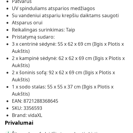
Patvarus
UV spinduliams atsparios medžiagos
Su vandeniui atspariu krepšiu daiktams saugoti
Atsparus orui
Reikalingas surinkimas: Taip
Pristatymą sudaro:
3 x centrinė sėdynė: 55 x 62 x 69 cm (Ilgis x Plotis x
Aukštis)
2 x kampinė sėdynė: 62 x 62 x 69 cm (Ilgis x Plotis x
Aukštis)
2 x šoninis sofą: 92 x 62 x 69 cm (Ilgis x Plotis x
Aukštis)
1 x sodo stalas: 55 x 55 x 37 cm (Ilgis x Plotis x
Aukštis)
EAN: 8721288368645
SKU: 3356593
Brand: vidaXL
Privalumai