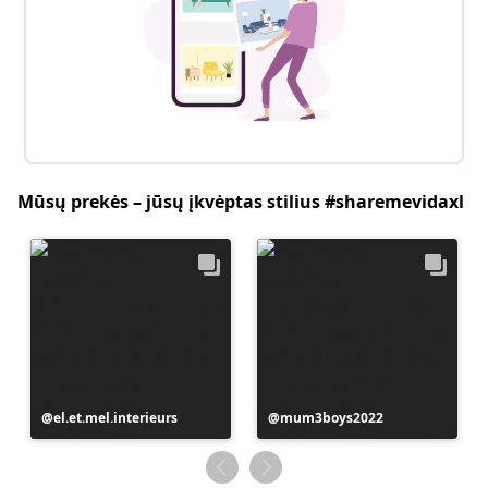
Mūsų prekės – jūsų įkvėptas stilius #sharemevidaxl
Įrašą
el.et.mel.interieurs
Įrašą
mum3boys2022
paskelbė
paskelbė