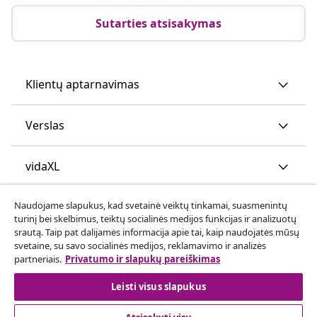
Sutarties atsisakymas
Klientų aptarnavimas
Verslas
vidaXL
Naudojame slapukus, kad svetainė veiktų tinkamai, suasmenintų
Atraskite daugiau
turinį bei skelbimus, teiktų socialinės medijos funkcijas ir analizuotų
srautą. Taip pat dalijamės informacija apie tai, kaip naudojatės mūsų
svetaine, su savo socialinės medijos, reklamavimo ir analizės
partneriais.
Privatumo ir slapukų pareiškimas
Leisti visus slapukus