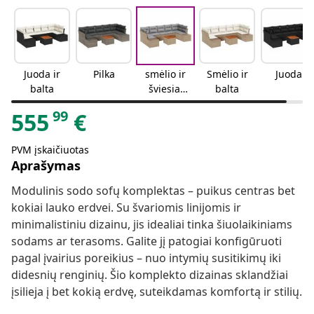
Juoda ir
Pilka
smėlio ir
Smėlio ir
Juoda
balta
šviesiai
balta
pilkos
99
555
€
spalvos
PVM įskaičiuotas
Aprašymas
Modulinis sodo sofų komplektas – puikus centras bet
kokiai lauko erdvei. Su švariomis linijomis ir
minimalistiniu dizainu, jis idealiai tinka šiuolaikiniams
sodams ar terasoms. Galite jį patogiai konfigūruoti
pagal įvairius poreikius – nuo intymių susitikimų iki
didesnių renginių. Šio komplekto dizainas sklandžiai
įsilieja į bet kokią erdvę, suteikdamas komfortą ir stilių.