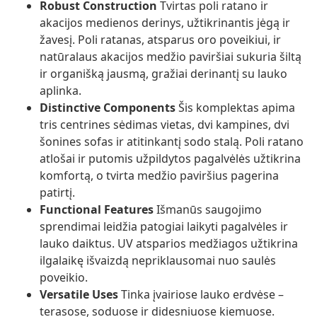
Robust Construction
Tvirtas poli ratano ir
akacijos medienos derinys, užtikrinantis jėgą ir
žavesį. Poli ratanas, atsparus oro poveikiui, ir
natūralaus akacijos medžio paviršiai sukuria šiltą
ir organišką jausmą, gražiai derinantį su lauko
aplinka.
Distinctive Components
Šis komplektas apima
tris centrines sėdimas vietas, dvi kampines, dvi
šonines sofas ir atitinkantį sodo stalą. Poli ratano
atlošai ir putomis užpildytos pagalvėlės užtikrina
komfortą, o tvirta medžio paviršius pagerina
patirtį.
Functional Features
Išmanūs saugojimo
sprendimai leidžia patogiai laikyti pagalvėles ir
lauko daiktus. UV atsparios medžiagos užtikrina
ilgalaikę išvaizdą nepriklausomai nuo saulės
poveikio.
Versatile Uses
Tinka įvairiose lauko erdvėse –
terasose, soduose ir didesniuose kiemuose.