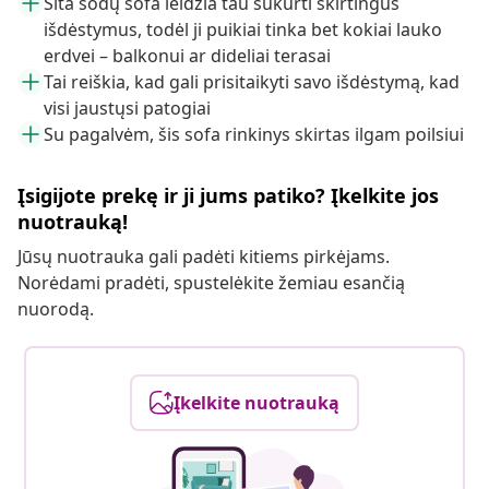
Šita sodų sofa leidžia tau sukurti skirtingus
išdėstymus, todėl ji puikiai tinka bet kokiai lauko
erdvei – balkonui ar dideliai terasai
Tai reiškia, kad gali prisitaikyti savo išdėstymą, kad
visi jaustųsi patogiai
Su pagalvėm, šis sofa rinkinys skirtas ilgam poilsiui
Įsigijote prekę ir ji jums patiko? Įkelkite jos
nuotrauką!
Jūsų nuotrauka gali padėti kitiems pirkėjams.
Norėdami pradėti, spustelėkite žemiau esančią
nuorodą.
Įkelkite nuotrauką