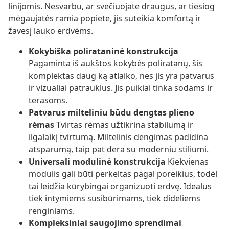
linijomis. Nesvarbu, ar svečiuojate draugus, ar tiesiog
mėgaujatės ramia popiete, jis suteikia komfortą ir
žavesį lauko erdvėms.
Kokybiška polirataninė konstrukcija
Pagaminta iš aukštos kokybės poliratanų, šis
komplektas daug ką atlaiko, nes jis yra patvarus
ir vizualiai patrauklus. Jis puikiai tinka sodams ir
terasoms.
Patvarus milteliniu būdu dengtas plieno
rėmas
Tvirtas rėmas užtikrina stabilumą ir
ilgalaikį tvirtumą. Miltelinis dengimas padidina
atsparumą, taip pat dera su moderniu stiliumi.
Universali modulinė konstrukcija
Kiekvienas
modulis gali būti perkeltas pagal poreikius, todėl
tai leidžia kūrybingai organizuoti erdvę. Idealus
tiek intymiems susibūrimams, tiek dideliems
renginiams.
Kompleksiniai saugojimo sprendimai