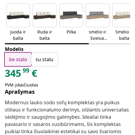
Juoda ir
Ruda ir
Pilka
smėlio ir
Smėlio ir
balta
balta
šviesiai
balta
pilkos
Modelis
spalvos
be stalo
su stalu
99
345
€
PVM įskaičiuotas
Aprašymas
Modernus lauko sodo sofų komplektas yra puikus
stiliaus ir funkcionalumo derinys, siūlantis universalias
sėdėjimo ir saugojimo galimybes. Idealiai tinka
pavasario ir vasaros susibūrimams, šis komplektas
puikiai tinka šiuolaikinei estetikai su savo švariomis