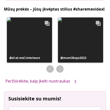
Mūsų prekės – jūsų įkvėptas stilius #sharemevidaxl
Įrašą
el.et.mel.interieurs
Įrašą
mum3boys2022
paskelbė
paskelbė
Peržiūrėkite, kaip įkelti nuotraukas
Susisiekite su mumis!