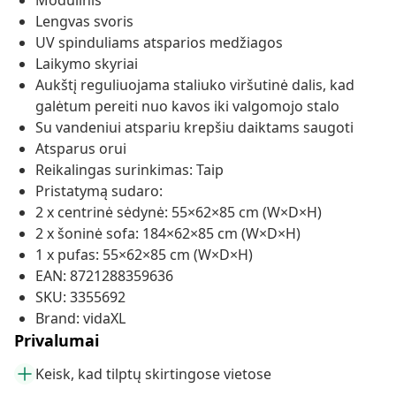
Modulinis
Lengvas svoris
UV spinduliams atsparios medžiagos
Laikymo skyriai
Aukštį reguliuojama staliuko viršutinė dalis, kad
galėtum pereiti nuo kavos iki valgomojo stalo
Su vandeniui atspariu krepšiu daiktams saugoti
Atsparus orui
Reikalingas surinkimas: Taip
Pristatymą sudaro:
2 x centrinė sėdynė: 55×62×85 cm (W×D×H)
2 x šoninė sofa: 184×62×85 cm (W×D×H)
1 x pufas: 55×62×85 cm (W×D×H)
EAN: 8721288359636
SKU: 3355692
Brand: vidaXL
Privalumai
Keisk, kad tilptų skirtingose vietose