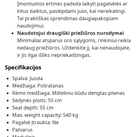
Įmontuotos ertmės padeda laikyti pagalvėles ar
kitus daiktus, paslėpdami juos, kai nereikalingi.
Tai praktiškas sprendimas daugiapakopiam
naudojimui.
Naudotojui draugiški priežiūros nurodymai
Minimaliai atsparus oro sąlygoms, rinkiniui reikia
nedaug priežiūros. Uždenkite jį, kai nenaudojate,
ir jis ilgai išliks nepriekaištingas.
Specifikacijos
Spalva: Juoda
Medžiaga: Poliratanas
Rėmo medžiaga: Milteliniu būdu dengtas plienas
Sėdynės plotis: 55 cm
Seat depth: 55 cm
Max. weight capacity: 540 kg
Pagalvė įtraukta: Ne
Patvarus