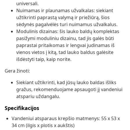
universali.
Nuimamas ir plaunamas užvalkalas: siekiant
užtikrinti paprastą valymą ir priežiūrą, šios
sėdynės pagalvėlės turi nuimamus užvalkalus.
Modulinis dizainas: šis lauko baldų komplektas
pasižymi moduliniu dizainu, tad jis galės būti
paprastai pritaikomas ir lengvai judinamas iš
vienos vietos į kitą, tad lauko baldus galėsite
išdėstyti taip, kaip norite.
Gera žinoti:
Siekiant užtikrinti, kad jūsų lauko baldas išliks
gražus, rekomenduojame apsaugoti jį vandeniui
atspariu uždangalu.
Specifikacijos
Vandeniui atsparaus krepšio matmenys: 55 x 53 x
34 cm (ilgis x plotis x aukštis)