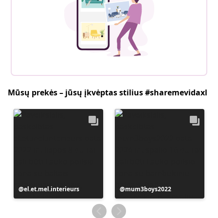
Mūsų prekės – jūsų įkvėptas stilius #sharemevidaxl
Įrašą
el.et.mel.interieurs
Įrašą
mum3boys2022
paskelbė
paskelbė