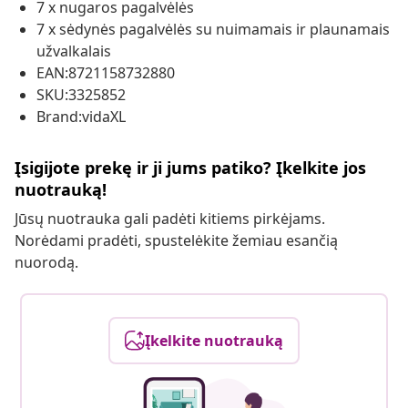
7 x nugaros pagalvėlės
7 x sėdynės pagalvėlės su nuimamais ir plaunamais
užvalkalais
EAN:8721158732880
SKU:3325852
Brand:vidaXL
Įsigijote prekę ir ji jums patiko? Įkelkite jos
nuotrauką!
Jūsų nuotrauka gali padėti kitiems pirkėjams.
Norėdami pradėti, spustelėkite žemiau esančią
nuorodą.
Įkelkite nuotrauką