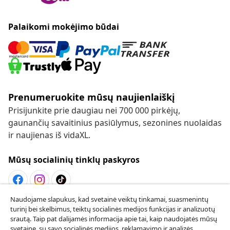
Palaikomi mokėjimo būdai
Prenumeruokite mūsų naujienlaiškį
Prisijunkite prie daugiau nei 700 000 pirkėjų,
gaunančių savaitinius pasiūlymus, sezonines nuolaidas
ir naujienas iš vidaXL.
Mūsų socialinių tinklų paskyros
Naudojame slapukus, kad svetainė veiktų tinkamai, suasmenintų
Sutarties atsisakymas
turinį bei skelbimus, teiktų socialinės medijos funkcijas ir analizuotų
srautą. Taip pat dalijamės informacija apie tai, kaip naudojatės mūsų
Pateikite prašymą atsisakyti užsakymo.
svetaine, su savo socialinės medijos, reklamavimo ir analizės