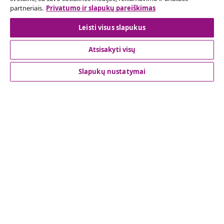
partneriais.
Privatumo ir slapukų pareiškimas
Sutarties atsisakymas
Leisti visus slapukus
Atsisakyti visų
Klientų aptarnavimas
Slapukų nustatymai
Verslas
vidaXL
Atraskite daugiau