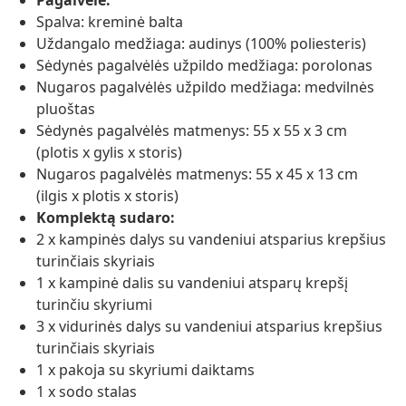
Pagalvėlė:
Spalva: kreminė balta
Uždangalo medžiaga: audinys (100% poliesteris)
Sėdynės pagalvėlės užpildo medžiaga: porolonas
Nugaros pagalvėlės užpildo medžiaga: medvilnės
pluoštas
Sėdynės pagalvėlės matmenys: 55 x 55 x 3 cm
(plotis x gylis x storis)
Nugaros pagalvėlės matmenys: 55 x 45 x 13 cm
(ilgis x plotis x storis)
Komplektą sudaro:
2 x kampinės dalys su vandeniui atsparius krepšius
turinčiais skyriais
1 x kampinė dalis su vandeniui atsparų krepšį
turinčiu skyriumi
3 x vidurinės dalys su vandeniui atsparius krepšius
turinčiais skyriais
1 x pakoja su skyriumi daiktams
1 x sodo stalas