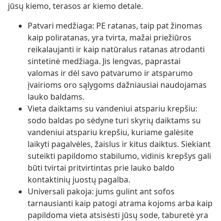
jūsų kiemo, terasos ar kiemo detale.
Patvari medžiaga: PE ratanas, taip pat žinomas
kaip poliratanas, yra tvirta, mažai priežiūros
reikalaujanti ir kaip natūralus ratanas atrodanti
sintetinė medžiaga. Jis lengvas, paprastai
valomas ir dėl savo patvarumo ir atsparumo
įvairioms oro sąlygoms dažniausiai naudojamas
lauko baldams.
Vieta daiktams su vandeniui atspariu krepšiu:
sodo baldas po sėdyne turi skyrių daiktams su
vandeniui atspariu krepšiu, kuriame galėsite
laikyti pagalvėles, žaislus ir kitus daiktus. Siekiant
suteikti papildomo stabilumo, vidinis krepšys gali
būti tvirtai pritvirtintas prie lauko baldo
kontaktinių juostų pagalba.
Universali pakoja: jums gulint ant sofos
tarnausianti kaip patogi atrama kojoms arba kaip
papildoma vieta atsisėsti jūsų sode, taburetė yra