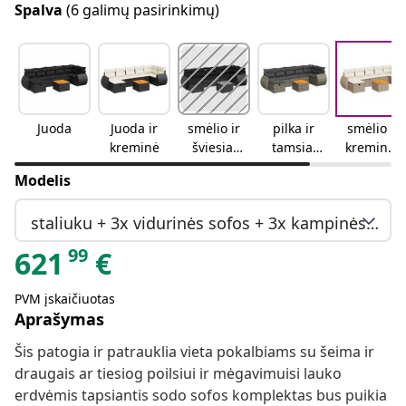
Spalva
(6 galimų pasirinkimų)
Juoda
Juoda ir
smėlio ir
pilka ir
smėlio ir
kreminė
šviesiai
tamsiai
kreminės
pilkos
pilka
spalvos
Modelis
spalvos
mišinys
staliuku + 3x vidurinės sofos + 3x kampinės sofos + pakojos
99
621
€
PVM įskaičiuotas
Aprašymas
Šis patogia ir patrauklia vieta pokalbiams su šeima ir
draugais ar tiesiog poilsiui ir mėgavimuisi lauko
erdvėmis tapsiantis sodo sofos komplektas bus puikia