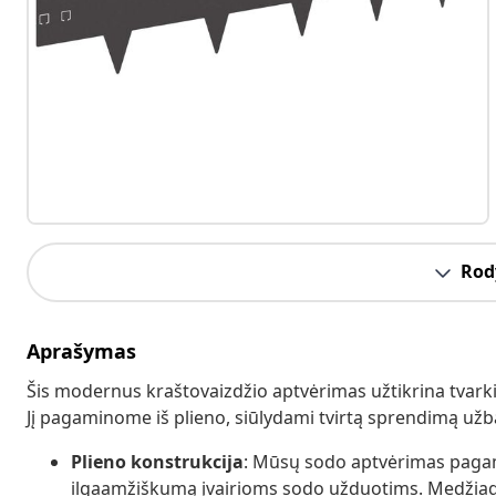
Rody
Aprašymas
Šis modernus kraštovaizdžio aptvėrimas užtikrina tvarki
Jį pagaminome iš plieno, siūlydami tvirtą sprendimą užba
Plieno konstrukcija
: Mūsų sodo aptvėrimas pagamin
ilgaamžiškumą įvairioms sodo užduotims. Medžiag