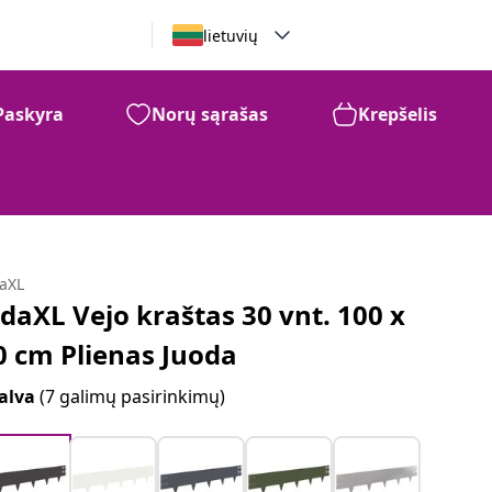
lietuvių
Paskyra
Norų sąrašas
Krepšelis
daXL
idaXL Vejo kraštas 30 vnt. 100 x
0 cm Plienas Juoda
alva
(7 galimų pasirinkimų)