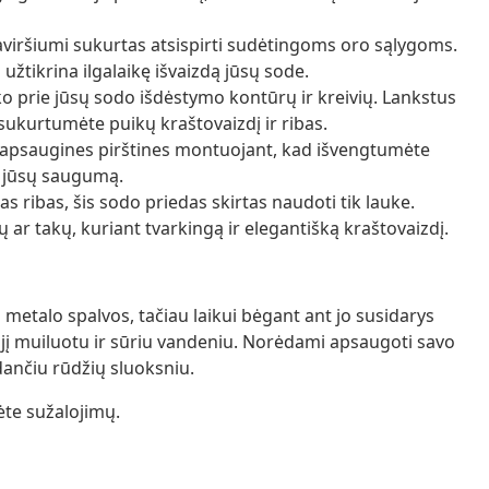
paviršiumi sukurtas atsispirti sudėtingoms oro sąlygoms.
 užtikrina ilgalaikę išvaizdą jūsų sode.
iko prie jūsų sodo išdėstymo kontūrų ir kreivių. Lankstus
 sukurtumėte puikų kraštovaizdį ir ribas.
psaugines pirštines montuojant, kad išvengtumėte
i jūsų saugumą.
ngas ribas, šis sodo priedas skirtas naudoti tik lauke.
 ar takų, kuriant tvarkingą ir elegantišką kraštovaizdį.
s metalo spalvos, tačiau laikui bėgant ant jo susidarys
ę jį muiluotu ir sūriu vandeniu. Norėdami apsaugoti savo
ančiu rūdžių sluoksniu.
ėte sužalojimų.