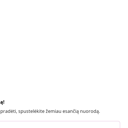
ką!
 pradėti, spustelėkite žemiau esančią nuorodą.