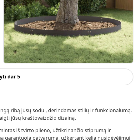
ti dar 5
ngą ribą jūsų sodui, derindamas stilių ir funkcionalumą.
igti jūsų kraštovaizdžio dizainą.
tas iš tvirto plieno, užtikrinančio stiprumą ir
a garantuoja patvarumą, užkertant kelią nusidėvėjimui