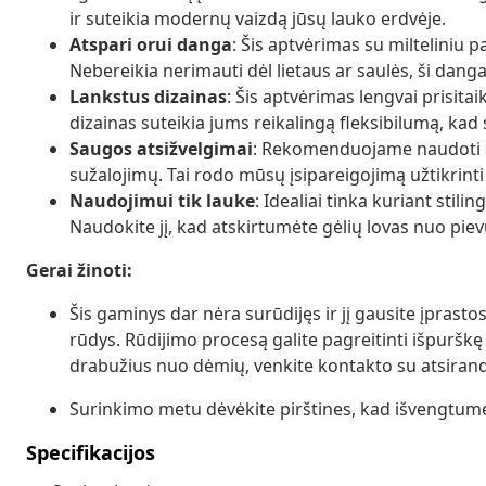
ir suteikia modernų vaizdą jūsų lauko erdvėje.
Atspari orui danga
: Šis aptvėrimas su milteliniu 
Nebereikia nerimauti dėl lietaus ar saulės, ši danga
Lankstus dizainas
: Šis aptvėrimas lengvai prisita
dizainas suteikia jums reikalingą fleksibilumą, kad
Saugos atsižvelgimai
: Rekomenduojame naudoti a
sužalojimų. Tai rodo mūsų įsipareigojimą užtikrint
Naudojimui tik lauke
: Idealiai tinka kuriant stili
Naudokite jį, kad atskirtumėte gėlių lovas nuo pievų
Gerai žinoti:
Šis gaminys dar nėra surūdijęs ir jį gausite įprasto
rūdys. Rūdijimo procesą galite pagreitinti išpuršk
drabužius nuo dėmių, venkite kontakto su atsirand
Surinkimo metu dėvėkite pirštines, kad išvengtum
Specifikacijos