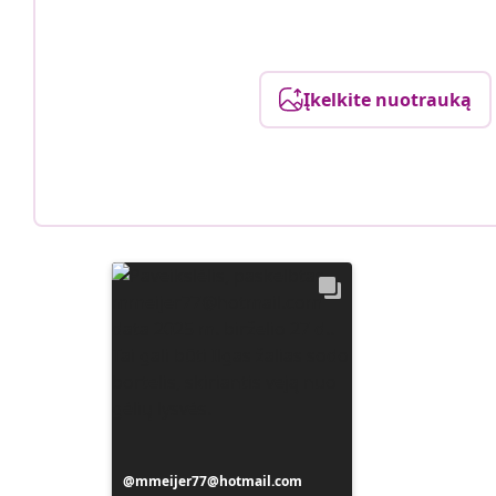
Įkelkite nuotrauką
Įrašą
mmeijer77@hotmail.com