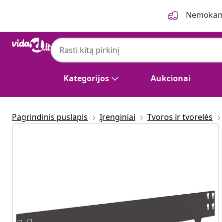
Ankstesnis
Kitas
Nemokama
Kategorijos
Aukcionai
Pagrindinis puslapis
Įrenginiai
Tvoros ir tvorelės