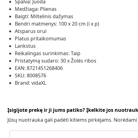
Spalva: Juoda
Medžiaga: Plienas
Baigti: Miltelinis dažymas
Bendri matmenys: 100 x 20 cm (i x p)
Atsparus orui
Platus pritaikomumas
Lankstus
Reikalingas surinkimas: Taip
Pristatymą sudaro: 30 x Žolės ribos
EAN: 8721451268406
SKU: 8008576
Brand: vidaXL
Įsigijote prekę ir ji jums patiko? Įkelkite jos nuotrau
Jūsų nuotrauka gali padėti kitiems pirkėjams. Norėdami