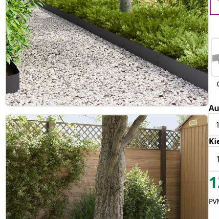
Au
Ki
1
PVM