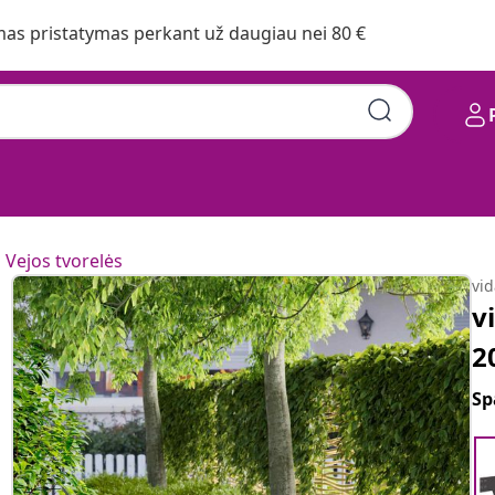
s pristatymas perkant už daugiau nei 80 €
Vejos tvorelės
vi
v
2
Sp