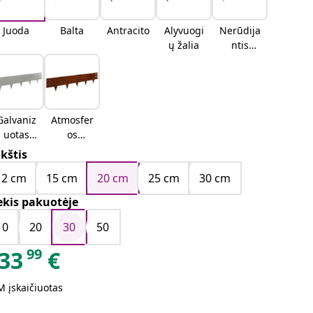
Juoda
Balta
Antracito
Alyvuogi
Nerūdija
ų žalia
ntis
plienas
Galvaniz
Atmosfer
uotas
os
plienas
poveikiui
kštis
atsparus
12 cm
15 cm
20 cm
25 cm
30 cm
plienas
ekis pakuotėje
10
20
30
50
99
33
€
 įskaičiuotas