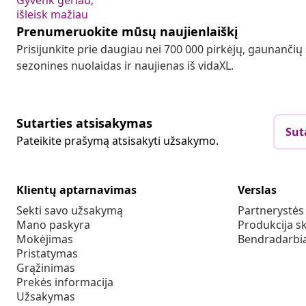
Gyvenk geriau,
išleisk mažiau
Prenumeruokite mūsų naujienlaiškį
Prisijunkite prie daugiau nei 700 000 pirkėjų, gaunančių
sezonines nuolaidas ir naujienas iš vidaXL.
Sutarties atsisakymas
Sut
Pateikite prašymą atsisakyti užsakymo.
Klientų aptarnavimas
Verslas
Sekti savo užsakymą
Partnerystė
Mano paskyra
Produkcija sk
Mokėjimas
Bendradarbia
Pristatymas
Grąžinimas
Prekės informacija
Užsakymas