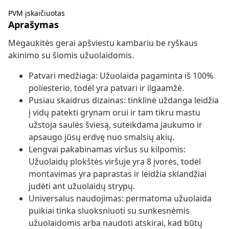
PVM įskaičiuotas
Aprašymas
Mėgaukitės gerai apšviestu kambariu be ryškaus
akinimo su šiomis užuolaidomis.
Patvari medžiaga: Užuolaida pagaminta iš 100%
poliesterio, todėl yra patvari ir ilgaamžė.
Pusiau skaidrus dizainas: tinklinė uždanga leidžia
į vidų patekti grynam orui ir tam tikru mastu
užstoja saulės šviesą, suteikdama jaukumo ir
apsaugo jūsų erdvę nuo smalsių akių.
Lengvai pakabinamas viršus su kilpomis:
Užuolaidų plokštės viršuje yra 8 įvorės, todėl
montavimas yra paprastas ir leidžia sklandžiai
judėti ant užuolaidų strypų.
Universalus naudojimas: permatoma užuolaida
puikiai tinka sluoksniuoti su sunkesnėmis
užuolaidomis arba naudoti atskirai, kad būtų