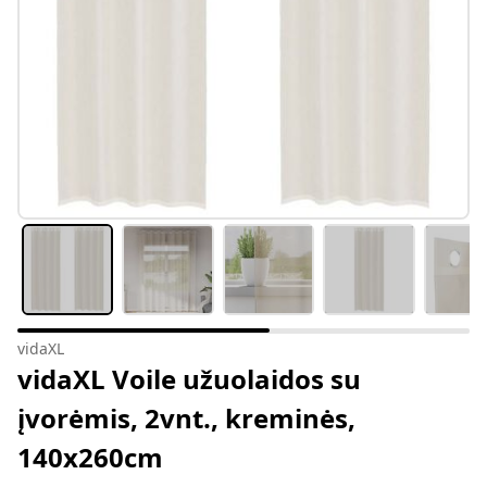
vidaXL
vidaXL Voile užuolaidos su
įvorėmis, 2vnt., kreminės,
140x260cm