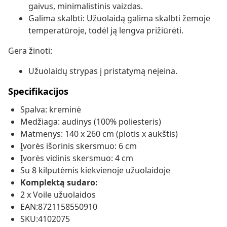
gaivus, minimalistinis vaizdas.
Galima skalbti: Užuolaidą galima skalbti žemoje
temperatūroje, todėl ją lengva prižiūrėti.
Gera žinoti:
Užuolaidų strypas į pristatymą neįeina.
Specifikacijos
Spalva: kreminė
Medžiaga: audinys (100% poliesteris)
Matmenys: 140 x 260 cm (plotis x aukštis)
Įvorės išorinis skersmuo: 6 cm
Įvorės vidinis skersmuo: 4 cm
Su 8 kilputėmis kiekvienoje užuolaidoje
Komplektą sudaro:
2 x Voile užuolaidos
EAN:8721158550910
SKU:4102075