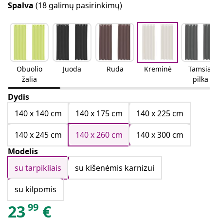
Spalva
(18 galimų pasirinkimų)
Obuolio
Juoda
Ruda
Kreminė
Tamsiai
žalia
pilka
Dydis
140 x 140 cm
140 x 175 cm
140 x 225 cm
140 x 245 cm
140 x 260 cm
140 x 300 cm
Modelis
su tarpikliais
su kišenėmis karnizui
su kilpomis
99
23
€