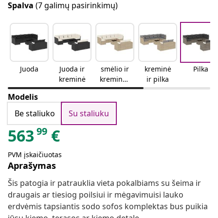
Spalva
(7 galimų pasirinkimų)
Juoda
Juoda ir
smėlio ir
kreminė
Pilka
kreminė
kreminės
ir pilka
spalvos
Modelis
Be staliuko
Su staliuku
99
563
€
PVM įskaičiuotas
Aprašymas
Šis patogia ir patrauklia vieta pokalbiams su šeima ir
draugais ar tiesiog poilsiui ir mėgavimuisi lauko
erdvėmis tapsiantis sodo sofos komplektas bus puikia