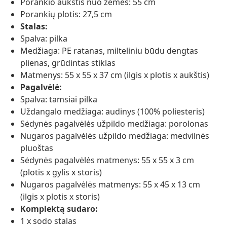
Porankio aukštis nuo žemės: 55 cm
Porankių plotis: 27,5 cm
Stalas:
Spalva: pilka
Medžiaga: PE ratanas, milteliniu būdu dengtas
plienas, grūdintas stiklas
Matmenys: 55 x 55 x 37 cm (ilgis x plotis x aukštis)
Pagalvėlė:
Spalva: tamsiai pilka
Uždangalo medžiaga: audinys (100% poliesteris)
Sėdynės pagalvėlės užpildo medžiaga: porolonas
Nugaros pagalvėlės užpildo medžiaga: medvilnės
pluoštas
Sėdynės pagalvėlės matmenys: 55 x 55 x 3 cm
(plotis x gylis x storis)
Nugaros pagalvėlės matmenys: 55 x 45 x 13 cm
(ilgis x plotis x storis)
Komplektą sudaro:
1 x sodo stalas