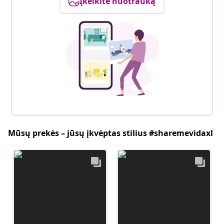
Įkelkite nuotrauką
Mūsų prekės – jūsų įkvėptas stilius #sharemevidaxl