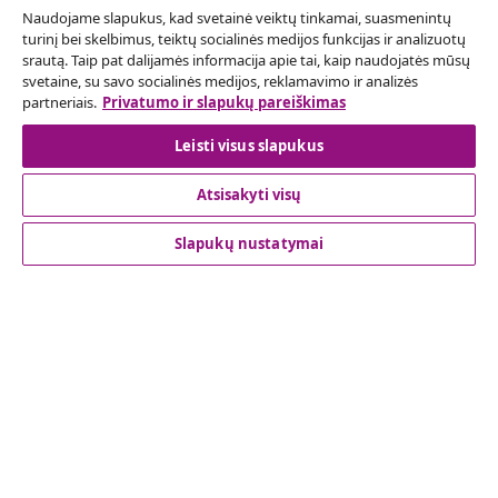
Naudojame slapukus, kad svetainė veiktų tinkamai, suasmenintų
Sutarties atsisakymas
turinį bei skelbimus, teiktų socialinės medijos funkcijas ir analizuotų
srautą. Taip pat dalijamės informacija apie tai, kaip naudojatės mūsų
Pateikite prašymą atsisakyti užsakymo.
svetaine, su savo socialinės medijos, reklamavimo ir analizės
partneriais.
Privatumo ir slapukų pareiškimas
Sutarties atsisakymas
Leisti visus slapukus
Atsisakyti visų
Klientų aptarnavimas
Slapukų nustatymai
Verslas
vidaXL
Atraskite daugiau