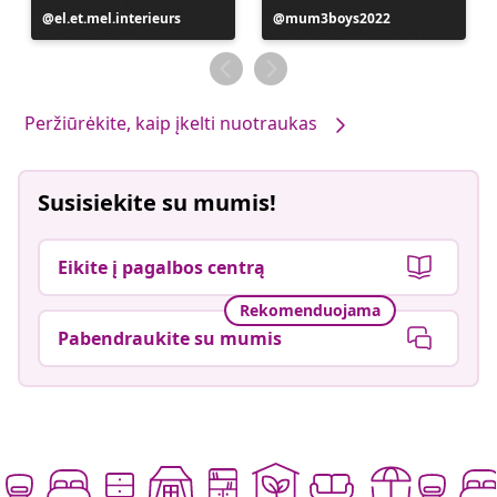
Įrašą
el.et.mel.interieurs
Įrašą
mum3boys2022
paskelbė
paskelbė
Peržiūrėkite, kaip įkelti nuotraukas
Susisiekite su mumis!
Eikite į pagalbos centrą
Rekomenduojama
Pabendraukite su mumis