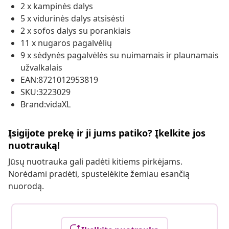
2 x kampinės dalys
5 x vidurinės dalys atsisėsti
2 x sofos dalys su porankiais
11 x nugaros pagalvėlių
9 x sėdynės pagalvėlės su nuimamais ir plaunamais
užvalkalais
EAN:8721012953819
SKU:3223029
Brand:vidaXL
Įsigijote prekę ir ji jums patiko? Įkelkite jos
nuotrauką!
Jūsų nuotrauka gali padėti kitiems pirkėjams.
Norėdami pradėti, spustelėkite žemiau esančią
nuorodą.