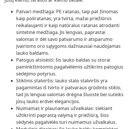
jūsų kiemo, terasos ar kiemo detale.
Patvari medžiaga: PE ratanas, taip pat žinomas
kaip poliratanas, yra tvirta, mažai priežiūros
reikalaujanti ir kaip natūralus ratanas atrodanti
sintetinė medžiaga. Jis lengvas, paprastai
valomas ir dėl savo patvarumo ir atsparumo
įvairioms oro sąlygoms dažniausiai naudojamas
lauko baldams.
Patogus atsisėsti: šis lauko baldas su storai
paminkštintomis pagalvėlėmis užtikrins patogius
sėdėjimo potyrius.
Stiklinis stalviršis: lauko stalo stalviršis yra
pagamintas iš tvirto ir patvaraus grūdinto stiklo,
tad jis lengvai valomas drėgna šluoste bei suteiks
jūsų lauko erdvei elegancijos.
Nuimamas ir plaunamas užvalkalas: siekiant
užtikrinti paprastą valymą ir priežiūrą, šios
sėdynės pagalvėlės turi nuimamus užvalkalus.