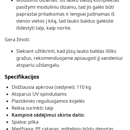
Modulinis dizainas: šis lauko baldų komplektas
pasižymi moduliniu dizainu, tad jis galės būti
paprastai pritaikomas ir lengvai judinamas iš
vienos vietos į kitą, tad lauko baldus galėsite
išdėstyti taip, kaip norite.
Gera žinoti:
Siekiant užtikrinti, kad jūsų lauko baldas išliks
gražus, rekomenduojame apsaugoti jį vandeniui
atspariu uždangalu.
Specifikacijos
Didžiausia apkrova (sėdynei): 110 kg
Atsparus UV spinduliams
Plastikinės reguliuojamos kojelės
Reikia surinkti: taip
Kampinė sėdėjimui skirta dalis:
Spalva: pilka
Medžiaga: PE ratanas, milteliniu būdu dengtas