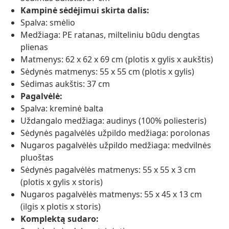
Kampinė sėdėjimui skirta dalis:
Spalva: smėlio
Medžiaga: PE ratanas, milteliniu būdu dengtas
plienas
Matmenys: 62 x 62 x 69 cm (plotis x gylis x aukštis)
Sėdynės matmenys: 55 x 55 cm (plotis x gylis)
Sėdimas aukštis: 37 cm
Pagalvėlė:
Spalva: kreminė balta
Uždangalo medžiaga: audinys (100% poliesteris)
Sėdynės pagalvėlės užpildo medžiaga: porolonas
Nugaros pagalvėlės užpildo medžiaga: medvilnės
pluoštas
Sėdynės pagalvėlės matmenys: 55 x 55 x 3 cm
(plotis x gylis x storis)
Nugaros pagalvėlės matmenys: 55 x 45 x 13 cm
(ilgis x plotis x storis)
Komplektą sudaro: