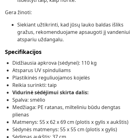
išdėstyti taip, kaip norite.
Gera žinoti:
Siekiant užtikrinti, kad jūsų lauko baldas išliks
gražus, rekomenduojame apsaugoti jį vandeniui
atspariu uždangalu.
Specifikacijos
Didžiausia apkrova (sėdynei): 110 kg
Atsparus UV spinduliams
Plastikinės reguliuojamos kojelės
Reikia surinkti: taip
Vidurinė sėdėjimui skirta dalis:
Spalva: smėlio
Medžiaga: PE ratanas, milteliniu būdu dengtas
plienas
Matmenys: 55 x 62 x 69 cm (plotis x gylis x aukštis)
Sėdynės matmenys: 55 x 55 cm (plotis x gylis)
Sėdimas aukštis: 37 cm