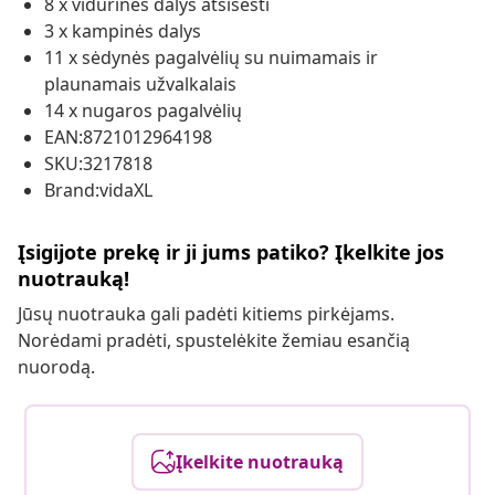
8 x vidurinės dalys atsisėsti
3 x kampinės dalys
11 x sėdynės pagalvėlių su nuimamais ir
plaunamais užvalkalais
14 x nugaros pagalvėlių
EAN:8721012964198
SKU:3217818
Brand:vidaXL
Įsigijote prekę ir ji jums patiko? Įkelkite jos
nuotrauką!
Jūsų nuotrauka gali padėti kitiems pirkėjams.
Norėdami pradėti, spustelėkite žemiau esančią
nuorodą.
Įkelkite nuotrauką