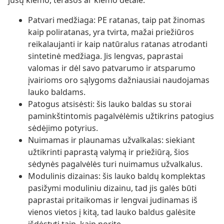
jūsų kiemo, terasos ar kiemo detale.
Patvari medžiaga: PE ratanas, taip pat žinomas
kaip poliratanas, yra tvirta, mažai priežiūros
reikalaujanti ir kaip natūralus ratanas atrodanti
sintetinė medžiaga. Jis lengvas, paprastai
valomas ir dėl savo patvarumo ir atsparumo
įvairioms oro sąlygoms dažniausiai naudojamas
lauko baldams.
Patogus atsisėsti: šis lauko baldas su storai
paminkštintomis pagalvėlėmis užtikrins patogius
sėdėjimo potyrius.
Nuimamas ir plaunamas užvalkalas: siekiant
užtikrinti paprastą valymą ir priežiūrą, šios
sėdynės pagalvėlės turi nuimamus užvalkalus.
Modulinis dizainas: šis lauko baldų komplektas
pasižymi moduliniu dizainu, tad jis galės būti
paprastai pritaikomas ir lengvai judinamas iš
vienos vietos į kitą, tad lauko baldus galėsite