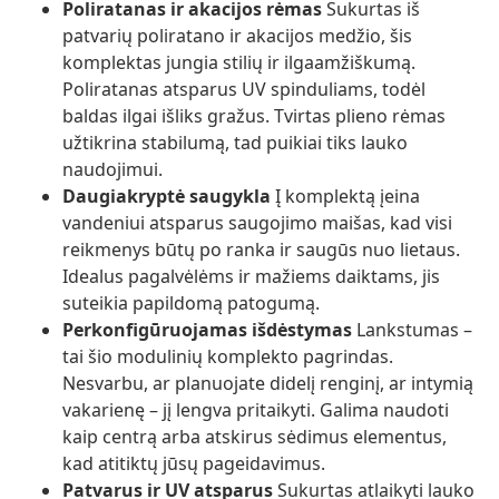
Poliratanas ir akacijos rėmas
Sukurtas iš
patvarių poliratano ir akacijos medžio, šis
komplektas jungia stilių ir ilgaamžiškumą.
Poliratanas atsparus UV spinduliams, todėl
baldas ilgai išliks gražus. Tvirtas plieno rėmas
užtikrina stabilumą, tad puikiai tiks lauko
naudojimui.
Daugiakryptė saugykla
Į komplektą įeina
vandeniui atsparus saugojimo maišas, kad visi
reikmenys būtų po ranka ir saugūs nuo lietaus.
Idealus pagalvėlėms ir mažiems daiktams, jis
suteikia papildomą patogumą.
Perkonfigūruojamas išdėstymas
Lankstumas –
tai šio modulinių komplekto pagrindas.
Nesvarbu, ar planuojate didelį renginį, ar intymią
vakarienę – jį lengva pritaikyti. Galima naudoti
kaip centrą arba atskirus sėdimus elementus,
kad atitiktų jūsų pageidavimus.
Patvarus ir UV atsparus
Sukurtas atlaikyti lauko