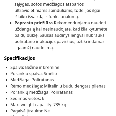
sąlygas, sofos medžiagos atsparios
ultravioletiniams spinduliams, todėl jos ilgai
išlaiko išvaizdą ir funkcionalumą.
Paprasta priežiūra
Rekomenduojama naudoti
uždangalą kai nesinaudojate, kad išlaikytumėte
baldų būklę. Sausas audinys lengvai nubrauks
poliratano ir akacijos paviršius, užtikrindamas
ilgaamžį naudojimą.
Specifikacijos
Spalva: Bežinė ir kreminė
Porankio spalva: Smėlio
Medžiaga: Poliratanas
Rėmo medžiaga: Milteliniu būdu dengtas plienas
Porankių medžiaga: Poliratanas
Sėdimos vietos: 6
Max. weight capacity: 735 kg
Pagalvė įtraukta: Ne