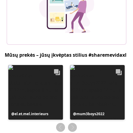
Mūsų prekės – jūsų įkvėptas stilius #sharemevidaxl
Įrašą
el.et.mel.interieurs
Įrašą
mum3boys2022
paskelbė
paskelbė