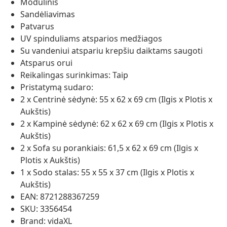
Modulinis
Sandėliavimas
Patvarus
UV spinduliams atsparios medžiagos
Su vandeniui atspariu krepšiu daiktams saugoti
Atsparus orui
Reikalingas surinkimas: Taip
Pristatymą sudaro:
2 x Centrinė sėdynė: 55 x 62 x 69 cm (Ilgis x Plotis x
Aukštis)
2 x Kampinė sėdynė: 62 x 62 x 69 cm (Ilgis x Plotis x
Aukštis)
2 x Sofa su porankiais: 61,5 x 62 x 69 cm (Ilgis x
Plotis x Aukštis)
1 x Sodo stalas: 55 x 55 x 37 cm (Ilgis x Plotis x
Aukštis)
EAN: 8721288367259
SKU: 3356454
Brand: vidaXL