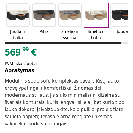
Juoda ir
Pilka
smėlio ir
Smėlio ir
Juoda
balta
šviesiai
balta
pilkos
99
569
€
spalvos
PVM įskaičiuotas
Aprašymas
Modulinis sodo sofų komplektas pavers jūsų lauko
erdvę ypatinga ir komfortiška. Žinomas dėl
modernaus stiliaus, jis siūlo minimalistinį dizainą su
švariais kontūrais, kuris lengvai įsilieja į bet kurio tipo
lauko dekorą. Įsivaizduokite, kaip puikiai praleidžiate
saulėtą popietę terasoje arba rengiate linksmas
vakarėlius sode su draugais.