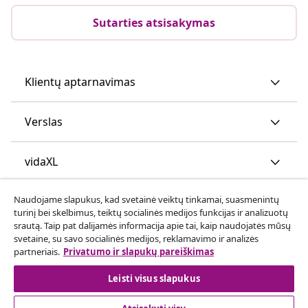
Sutarties atsisakymas
Klientų aptarnavimas
Verslas
vidaXL
Naudojame slapukus, kad svetainė veiktų tinkamai, suasmenintų
Atraskite daugiau
turinį bei skelbimus, teiktų socialinės medijos funkcijas ir analizuotų
srautą. Taip pat dalijamės informacija apie tai, kaip naudojatės mūsų
svetaine, su savo socialinės medijos, reklamavimo ir analizės
partneriais.
Privatumo ir slapukų pareiškimas
Leisti visus slapukus