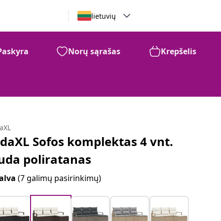
lietuvių
Paskyra
Norų sąrašas
Krepšelis
daXL
idaXL Sofos komplektas 4 vnt.
uda poliratanas
alva
(7 galimų pasirinkimų)