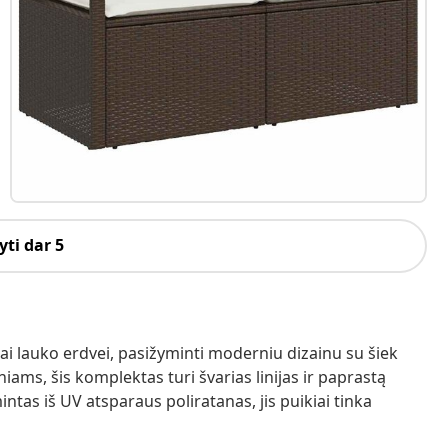
ti dar 5
ai lauko erdvei, pasižyminti moderniu dizainu su šiek
niams, šis komplektas turi švarias linijas ir paprastą
intas iš UV atsparaus poliratanas, jis puikiai tinka