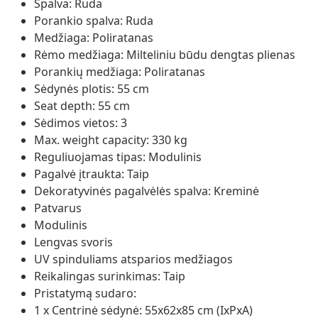
Spalva: Ruda
Porankio spalva: Ruda
Medžiaga: Poliratanas
Rėmo medžiaga: Milteliniu būdu dengtas plienas
Porankių medžiaga: Poliratanas
Sėdynės plotis: 55 cm
Seat depth: 55 cm
Sėdimos vietos: 3
Max. weight capacity: 330 kg
Reguliuojamas tipas: Modulinis
Pagalvė įtraukta: Taip
Dekoratyvinės pagalvėlės spalva: Kreminė
Patvarus
Modulinis
Lengvas svoris
UV spinduliams atsparios medžiagos
Reikalingas surinkimas: Taip
Pristatymą sudaro:
1 x Centrinė sėdynė: 55x62x85 cm (IxPxA)