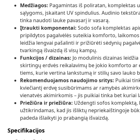
Medžiagos:
Pagamintas iš poliratan, komplektas u
sąlygoms, įskaitant UV spindulius. Audinio tekstūra s
tinka naudoti lauke pavasarį ir vasarą.
Įtraukti komponentai:
Sodo sofa komplektas apim
pripildytos pagalvėlės suteikia komforto, laikomos
leidžia lengvai pašalinti ir prižiūrėti sėdynių pagalv
tvarkingą išvaizdą iš visų kampų.
Funkcijos / dizainas:
Jo modulinis dizainas leidžia 
skirtingų erdvės reikalavimų be jokio komforto ar
tiems, kurie vertina lankstumą ir stilių savo lauko 
Rekomenduojamos naudojimo sritys:
Puikiai ti
kviečiantį erdvę susibūrimams ar ramybės akimirk
vienatvės akimirkomis – jis puikiai tinka bet kuriai 
Priežiūra ir priežiūra:
Uždengti sofos komplektą, k
užtikrindamas, kad jis išliktų nepriekaištingoje b
padeda išlaikyti jo prabangią išvaizdą.
Specifikacijos