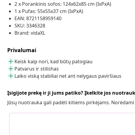
2 x Porankinis sofos: 124x62x85 cm (IxPxA)
1 x Pufas: 55x55x37 cm (IxPxA)
EAN: 8721158959140
SKU: 3346328
Brand: vidaXL
Privalumai
Keisk kaip nori, kad būtų patogiau
Patvarus ir stilishas
Laiko viską stabiliai net ant nelygaus paviršiaus
Įsigijote prekę ir ji jums patiko? Įkelkite jos nuotrau
Jūsų nuotrauka gali padėti kitiems pirkėjams. Norėdami