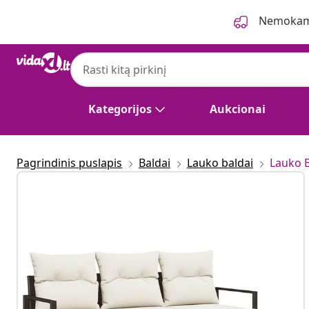
Ankstesnis
Kitas
Nemokama
Kategorijos
Aukcionai
Pagrindinis puslapis
Baldai
Lauko baldai
Lauko 