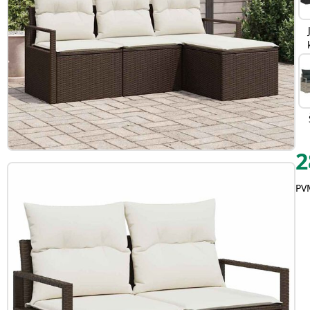
2
PVM