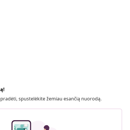
ką!
 pradėti, spustelėkite žemiau esančią nuorodą.