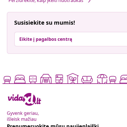
Peržiūrėkite, kaip įkelti nuotraukas
Susisiekite su mumis!
Eikite į pagalbos centrą
Gyvenk geriau,
išleisk mažiau
Prenumeruokite mūsų naujienlaiškį