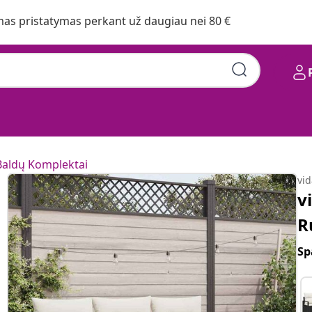
s pristatymas perkant už daugiau nei 80 €
Baldų Komplektai
vi
v
R
Sp