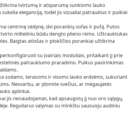
žtikrina tvirtumą ir atsparumą sunkioms lauko
ukelia eleganciją, todėl jis vizualiai patrauklus ir puikiai
a centrinę sėdynę, dvi porankių sofas ir pufą. Putos
 tvirto milteliniu būdu dengto plieno rėmo. Užtrauktukas
ėles. Baigtas atlošas ir plokščios porankiai užtikrina
perkonfigūruoti su įvairiais moduliais, pritaikant jį prie
 estetinės patrauklumo praradimo. Puikus pasirinkimas
baldams.
nka sodams, terasoms ir visoms lauko erdvėms, sukuriant
oms. Nesvarbu, ar įdomite svečius, ar mėgaujatės
lauko aplinkai.
ai jis nenaudojamas, kad apsaugotų jį nuo oro sąlygų,
ūklėje. Reguliarus valymas su minkštu sausuoju audiniu