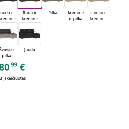
Juoda ir
Ruda ir
Pilka
kreminė
smėlio ir
kreminė
kreminė
ir pilka
kreminės
spalvos
Šviesiai
Juoda
pilka
99
80
€
 įskaičiuotas