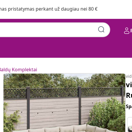
s pristatymas perkant už daugiau nei 80 €
Baldų Komplektai
vi
v
R
Sp