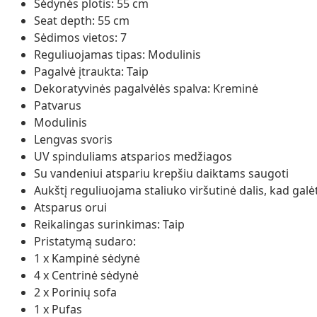
Sėdynės plotis: 55 cm
Seat depth: 55 cm
Sėdimos vietos: 7
Reguliuojamas tipas: Modulinis
Pagalvė įtraukta: Taip
Dekoratyvinės pagalvėlės spalva: Kreminė
Patvarus
Modulinis
Lengvas svoris
UV spinduliams atsparios medžiagos
Su vandeniui atspariu krepšiu daiktams saugoti
Aukštį reguliuojama staliuko viršutinė dalis, kad gal
Atsparus orui
Reikalingas surinkimas: Taip
Pristatymą sudaro:
1 x Kampinė sėdynė
4 x Centrinė sėdynė
2 x Porinių sofa
1 x Pufas