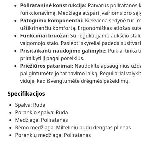
Polirataninė konstrukcija:
Patvarus poliratanos ka
funkcionavimą. Medžiaga atspari įvairioms oro sąl
Patogumo komponentai:
Kiekviena sėdynė turi m
užtikrinančiu komfortą. Ergonomiškas atlošas sut
Funkciniai bruožai:
Su reguliuojamo aukščio stalu,
valgomojo stalo. Paslėpti skyreliai padeda susitvar
Prisitaikanti naudojimo galimybė:
Puikiai tinka 
pritaikyti jį pagal poreikius.
Priežiūros patarimai:
Naudokite apsauginius užd
pailgintumėte jo tarnavimo laiką. Reguliariai valykite
viduje, kad išvengtumėte drėgmės pažeidimų.
Specifikacijos
Spalva: Ruda
Porankio spalva: Ruda
Medžiaga: Poliratanas
Rėmo medžiaga: Milteliniu būdu dengtas plienas
Porankių medžiaga: Poliratanas