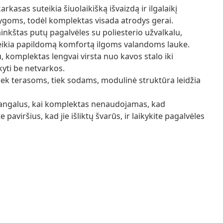
rkasas suteikia šiuolaikišką išvaizdą ir ilgalaikį
ygoms, todėl komplektas visada atrodys gerai.
inkštas putų pagalvėles su poliesterio užvalkalu,
eikia papildomą komfortą ilgoms valandoms lauke.
 komplektas lengvai virsta nuo kavos stalo iki
kyti be netvarkos.
tiek terasoms, tiek sodams, modulinė struktūra leidžia
angalus, kai komplektas nenaudojamas, kad
 paviršius, kad jie išliktų švarūs, ir laikykite pagalvėles