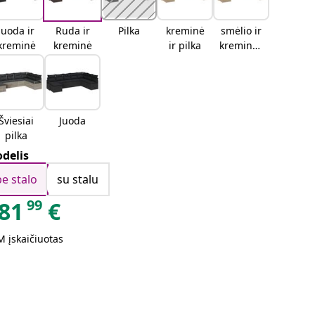
Juoda ir
Ruda ir
Pilka
kreminė
smėlio ir
kreminė
kreminė
ir pilka
kreminės
spalvos
Šviesiai
Juoda
pilka
delis
be stalo
su stalu
99
81
€
 įskaičiuotas