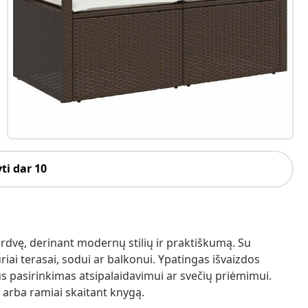
ti dar 10
erdvę, derinant modernų stilių ir praktiškumą. Su
uriai terasai, sodui ar balkonui. Ypatingas išvaizdos
s pasirinkimas atsipalaidavimui ar svečių priėmimui.
 arba ramiai skaitant knygą.