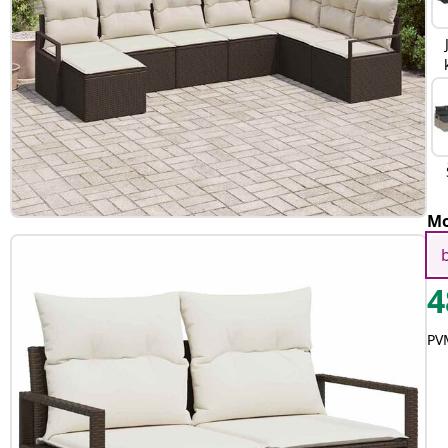
Mo
4
PVM