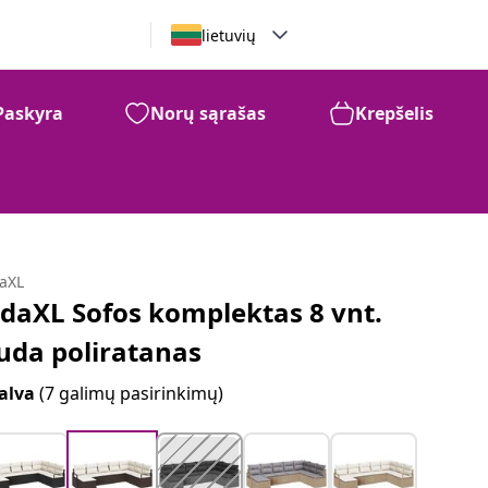
lietuvių
Paskyra
Norų sąrašas
Krepšelis
daXL
idaXL Sofos komplektas 8 vnt.
uda poliratanas
alva
(7 galimų pasirinkimų)