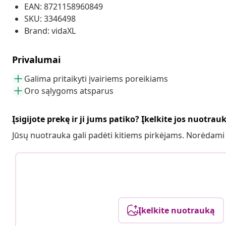
EAN: 8721158960849
SKU: 3346498
Brand: vidaXL
Privalumai
Galima pritaikyti įvairiems poreikiams
Oro sąlygoms atsparus
Įsigijote prekę ir ji jums patiko? Įkelkite jos nuotrau
Jūsų nuotrauka gali padėti kitiems pirkėjams. Norėdami
Įkelkite nuotrauką