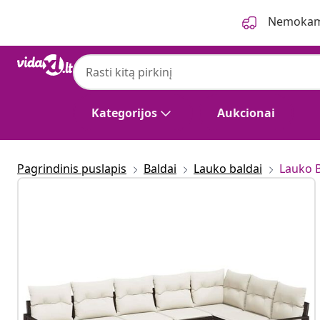
Ankstesnis
Kitas
Nemokama
Kategorijos
Aukcionai
Pagrindinis puslapis
Baldai
Lauko baldai
Lauko 