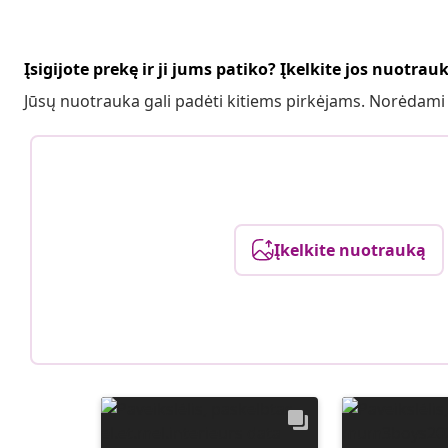
Įsigijote prekę ir ji jums patiko? Įkelkite jos nuotrau
Jūsų nuotrauka gali padėti kitiems pirkėjams. Norėdami
Įkelkite nuotrauką