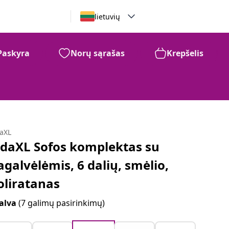
lietuvių
Paskyra
Norų sąrašas
Krepšelis
daXL
idaXL Sofos komplektas su
agalvėlėmis, 6 dalių, smėlio,
oliratanas
alva
(7 galimų pasirinkimų)