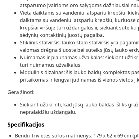
atsparumo įvairioms oro sąlygoms dažniausiai na
Vieta daiktams su vandeniui atspariu krepšiu: kiekv
daiktams su vandeniui atspariu krepšiu, kuriuose galė
krepšiai viršuje turi uždangalus ir, siekiant suteikti 
sėdynių kontaktinių juostų pagalba.
Stiklinis stalviršis: lauko stalo stalviršis yra pagami
valomas drėgna šluoste bei suteiks jūsų lauko erdv
Nuimamas ir plaunamas užvalkalas: siekiant užtikri
turi nuimamus užvalkalus.
Modulinis dizainas: šis lauko baldų komplektas pasi
pritaikomas ir lengvai judinamas iš vienos vietos į ki
Gera žinoti:
Siekiant užtikrinti, kad jūsų lauko baldas išliks g
nepralaidžiu uždangalu.
Specifikacijos
Bendri trivietės sofos matmenys: 179 x 62 x 69 cm (plot