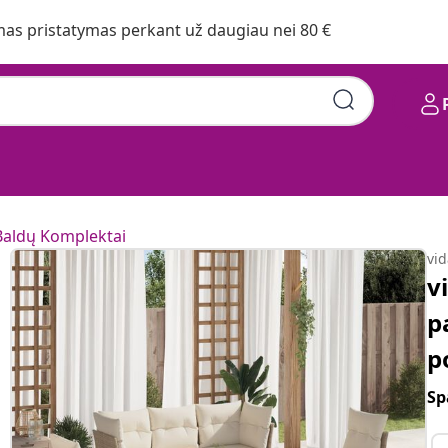
s pristatymas perkant už daugiau nei 80 €
Baldų Komplektai
vi
v
p
p
Sp