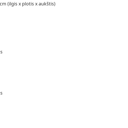
 (ilgis x plotis x aukštis)
as
as