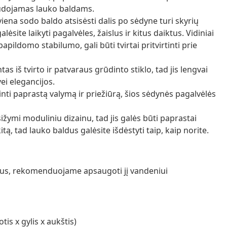
udojamas lauko baldams.
iena sodo baldo atsisėsti dalis po sėdyne turi skyrių
site laikyti pagalvėles, žaislus ir kitus daiktus. Vidiniai
papildomo stabilumo, gali būti tvirtai pritvirtinti prie
ntas iš tvirto ir patvaraus grūdinto stiklo, tad jis lengvai
ei elegancijos.
nti paprastą valymą ir priežiūrą, šios sėdynės pagalvėlės
žymi moduliniu dizainu, tad jis galės būti paprastai
tą, tad lauko baldus galėsite išdėstyti taip, kaip norite.
ražus, rekomenduojame apsaugoti jį vandeniui
is x gylis x aukštis)