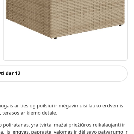
ti dar 12
augais ar tiesiog poilsiui ir mėgavimuisi lauko erdvėmis
 terasos ar kiemo detale.
poliratanas, yra tvirta, mažai priežiūros reikalaujanti ir
. Jis lengvas, paprastai valomas ir dėl savo patvarumo ir