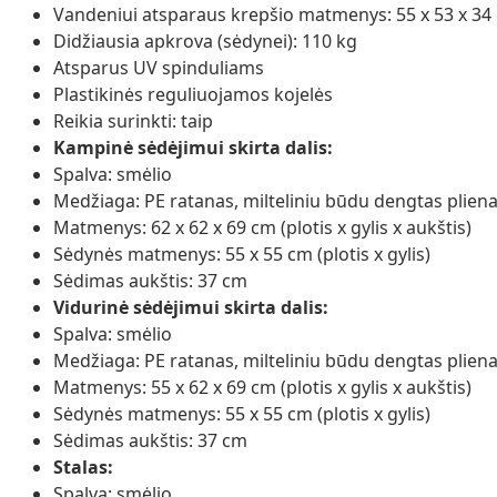
Vandeniui atsparaus krepšio matmenys: 55 x 53 x 34 cm
Didžiausia apkrova (sėdynei): 110 kg
Atsparus UV spinduliams
Plastikinės reguliuojamos kojelės
Reikia surinkti: taip
Kampinė sėdėjimui skirta dalis:
Spalva: smėlio
Medžiaga: PE ratanas, milteliniu būdu dengtas plien
Matmenys: 62 x 62 x 69 cm (plotis x gylis x aukštis)
Sėdynės matmenys: 55 x 55 cm (plotis x gylis)
Sėdimas aukštis: 37 cm
Vidurinė sėdėjimui skirta dalis:
Spalva: smėlio
Medžiaga: PE ratanas, milteliniu būdu dengtas plien
Matmenys: 55 x 62 x 69 cm (plotis x gylis x aukštis)
Sėdynės matmenys: 55 x 55 cm (plotis x gylis)
Sėdimas aukštis: 37 cm
Stalas:
Spalva: smėlio