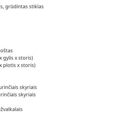
, grūdintas stiklas
uoštas
gylis x storis)
plotis x storis)
rinčiais skyriais
rinčiais skyriais
žvalkalais