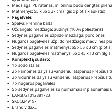
Medžiaga: PE ratanas, milteliniu būdu dengtas plienas
Matmenys: 55 x 55 x 37 cm (ilgis x plotis x aukštis)
Pagalvėlė:
Spalva: kreminė balta
Uždangalo medžiaga: audinys (100% poliesteris)
Sėdynės pagalvėlės užpildo medžiaga: porolonas
Nugaros pagalvėlės užpildo medžiaga: medvilnės pl
Sėdynės pagalvėlės matmenys: 55 x 55 x 3 cm (plotis x 
Nugaros pagalvėlės matmenys: 55 x 45 x 13 cm (ilgis x 
Komplektą sudaro:
1 x sodo stalas
2 x kampinės dalys su vandeniui atsparius krepšius tu
3 x vidurinės dalys su vandeniui atsparius krepšius tu
7 x nugaros pagalvėlės
5 x sėdynės pagalvėlės su nuimamais ir plaunamais u
EAN:8721012881723
SKU:3249197
Brand:vidaXL