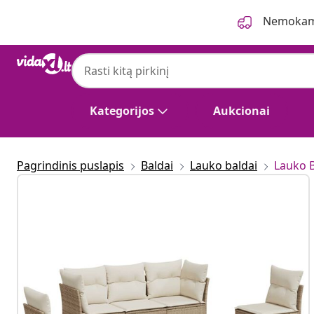
Ankstesnis
Kitas
Nemokama
Kategorijos
Aukcionai
Pagrindinis puslapis
Baldai
Lauko baldai
Lauko 