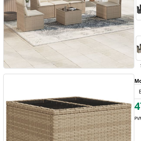
Mo
4
PVM