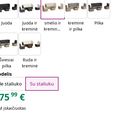
Juoda
Juoda ir
smėlio ir
kreminė
Pilka
kreminė
kreminės
ir pilka
spalvos
Šviesiai
Ruda ir
pilka
kreminė
delis
Be staliuko
Su staliuku
99
75
€
 įskaičiuotas