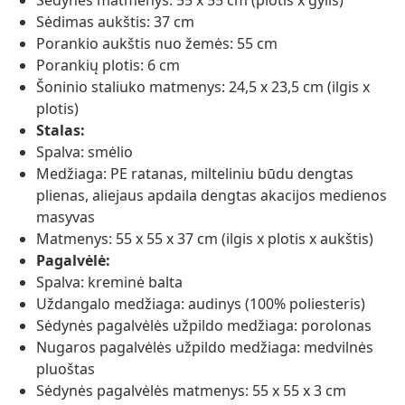
Sėdynės matmenys: 55 x 55 cm (plotis x gylis)
Sėdimas aukštis: 37 cm
Porankio aukštis nuo žemės: 55 cm
Porankių plotis: 6 cm
Šoninio staliuko matmenys: 24,5 x 23,5 cm (ilgis x
plotis)
Stalas:
Spalva: smėlio
Medžiaga: PE ratanas, milteliniu būdu dengtas
plienas, aliejaus apdaila dengtas akacijos medienos
masyvas
Matmenys: 55 x 55 x 37 cm (ilgis x plotis x aukštis)
Pagalvėlė:
Spalva: kreminė balta
Uždangalo medžiaga: audinys (100% poliesteris)
Sėdynės pagalvėlės užpildo medžiaga: porolonas
Nugaros pagalvėlės užpildo medžiaga: medvilnės
pluoštas
Sėdynės pagalvėlės matmenys: 55 x 55 x 3 cm