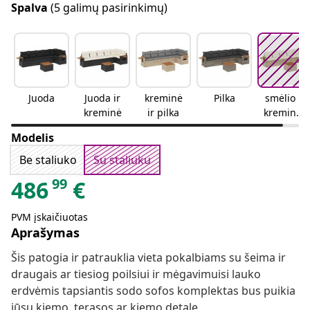
Spalva
(5 galimų pasirinkimų)
Juoda
Juoda ir
kreminė
Pilka
smėlio ir
kreminė
ir pilka
kreminės
spalvos
Modelis
Be staliuko
Su staliuku
99
486
€
PVM įskaičiuotas
Aprašymas
Šis patogia ir patrauklia vieta pokalbiams su šeima ir
draugais ar tiesiog poilsiui ir mėgavimuisi lauko
erdvėmis tapsiantis sodo sofos komplektas bus puikia
jūsų kiemo, terasos ar kiemo detale.