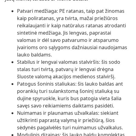
Patvari medžiaga: PE ratanas, taip pat žinomas
kaip poliratanas, yra tvirta, mažai priežiūros
reikalaujanti ir kaip natūralus ratanas atrodanti
sintetinė medžiaga. Jis lengvas, paprastai
valomas ir dėl savo patvarumo ir atsparumo
įvairioms oro sąlygoms dažniausiai naudojamas
lauko baldams.
Stabilus ir lengvai valomas stalviršis: šis sodo
stalas turi tvirtą, patvarų ir lengvai drėgna
šluoste valomą akacijos medienos stalviršį.
Patogus šoninis staliukas: šis lauko baldas ant
porankių turi sulankstomą šoninį staliuką su
dujine spyruokle, kuris bus patogia vieta šalia
savęs savo reikiamiems daiktams pasidėti.
Nuimamas ir plaunamas užvalkalas: siekiant
užtikrinti paprastą valymą ir priežiūrą, šios
sėdynės pagalvėlės turi nuimamus užvalkalus.
Modulinis dizainas: šis lauko baldų komplektas