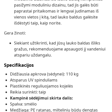
pasižymi moduliniu dizainu, tad jis galės būti
paprastai pritaikomas ir lengvai judinamas iš
vienos vietos į kitą, tad lauko baldus galėsite
išdėstyti taip, kaip norite.
Gera žinoti:
Siekiant užtikrinti, kad jūsų lauko baldas išliks
gražus, rekomenduojame apsaugoti jį vandeniui
atspariu uždangalu.
Specifikacijos
Didžiausia apkrova (sėdynei): 110 kg
Atsparus UV spinduliams
Plastikinės reguliuojamos kojelės
Reikia surinkti: taip
Kampinė sėdėjimui skirta dalis:
Spalva: smėlio
Medžiaga: PE ratanas, milteliniu būdu dengtas