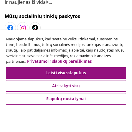
ir naujienas iš vidaXL.
Mūsų socialinių tinklų paskyros
Naudojame slapukus, kad svetainė veiktų tinkamai, suasmenintų
Sutarties atsisakymas
turinį bei skelbimus, teiktų socialinės medijos funkcijas ir analizuotų
srautą. Taip pat dalijamės informacija apie tai, kaip naudojatės mūsų
Pateikite prašymą atsisakyti užsakymo.
svetaine, su savo socialinės medijos, reklamavimo ir analizės
partneriais.
Privatumo ir slapukų pareiškimas
Sutarties atsisakymas
Leisti visus slapukus
Atsisakyti visų
Klientų aptarnavimas
Slapukų nustatymai
Verslas
vidaXL