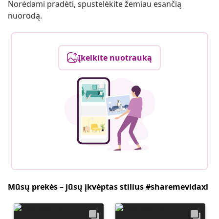
Norėdami pradėti, spustelėkite žemiau esančią
nuorodą.
Įkelkite nuotrauką
Mūsų prekės – jūsų įkvėptas stilius #sharemevidaxl