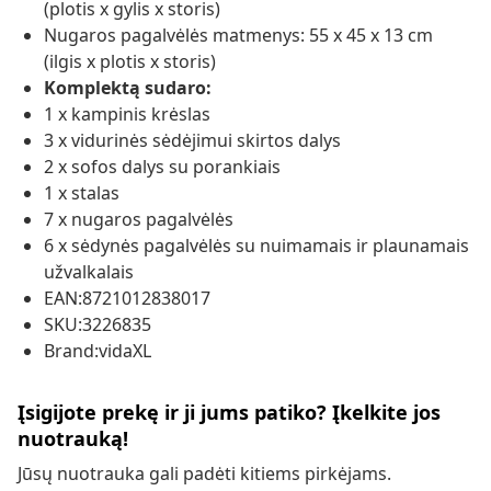
(plotis x gylis x storis)
Nugaros pagalvėlės matmenys: 55 x 45 x 13 cm
(ilgis x plotis x storis)
Komplektą sudaro:
1 x kampinis krėslas
3 x vidurinės sėdėjimui skirtos dalys
2 x sofos dalys su porankiais
1 x stalas
7 x nugaros pagalvėlės
6 x sėdynės pagalvėlės su nuimamais ir plaunamais
užvalkalais
EAN:8721012838017
SKU:3226835
Brand:vidaXL
Įsigijote prekę ir ji jums patiko? Įkelkite jos
nuotrauką!
Jūsų nuotrauka gali padėti kitiems pirkėjams.