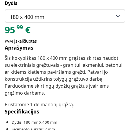
Dydis
180 x 400 mm
99
95
€
PVM įskaičiuotas
Aprašymas
Šis kokybiškas 180 x 400 mm grąžtas skirtas naudoti
su elektriniais gręžtuvais - granitui, akmeniui, betonui
ar kitiems kietiems paviršiams gręžti. Patvari jo
konstrukcija užtikrins tolygų gręžtuvo darbą.
Parduodame skirtingų dydžių grąžtus įvairiems
gręžimo darbams.
Pristatome 1 deimantinį grąžtą.
Specifikacijos
Dydis: 180 mm X 400 mm
Segmento aukštis: 7 mm