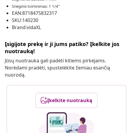
Srieginis tvirtinimas: 1 1/4”
EAN:8718475832317
SKU:140230
Brand:vidaXL
Įsigijote prekę ir ji jums patiko? Įkelkite jos
nuotrauką!
Jūsų nuotrauka gali padėti kitiems pirkėjams.
Norėdami pradėti, spustelėkite žemiau esančią
nuorodą.
Įkelkite nuotrauką