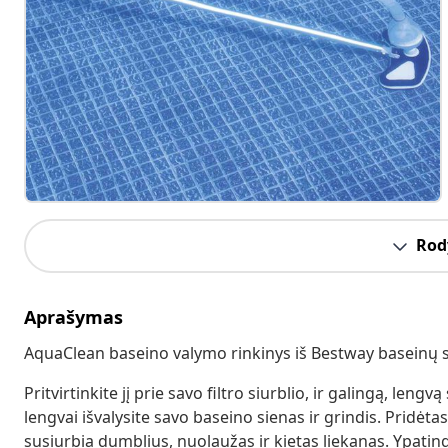
Rody
Aprašymas
AquaClean baseino valymo rinkinys iš Bestway baseinų s
Pritvirtinkite jį prie savo filtro siurblio, ir galingą, leng
lengvai išvalysite savo baseino sienas ir grindis. Pridėta
susiurbia dumblius, nuolaužas ir kietas liekanas. Ypatinga