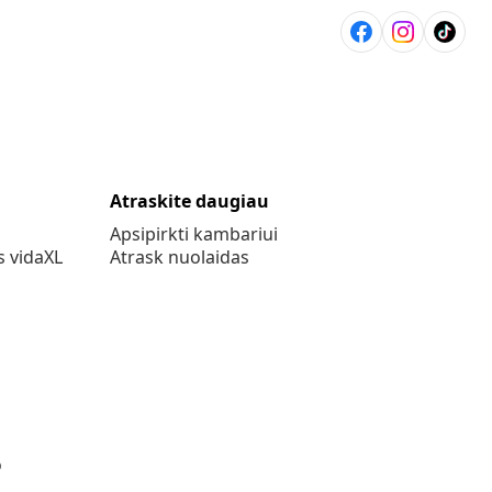
Atraskite daugiau
Apsipirkti kambariui
s vidaXL
Atrask nuolaidas
o