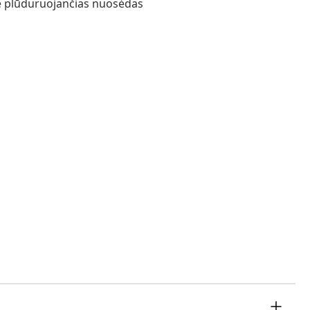
te plūduruojančias nuosėdas