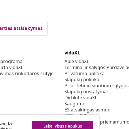
arties atsisakymas
vidaXL
s programa
Apie vidaXL
irta vidaXL
Terminai ir sąlygos Pardavėja
vimas rinkodaros srityje
Privatumo politika
Slapukų politika
Prioritetinio siuntimo sąlygos
Slapukų nustatymai
Dirbkite vidaXL
Saugumo
ES atsakingas asmuo
EPR politiką
Pareiškimas dėl prieinamum
rinį bei
Leisti visus slapukus
Taip pat