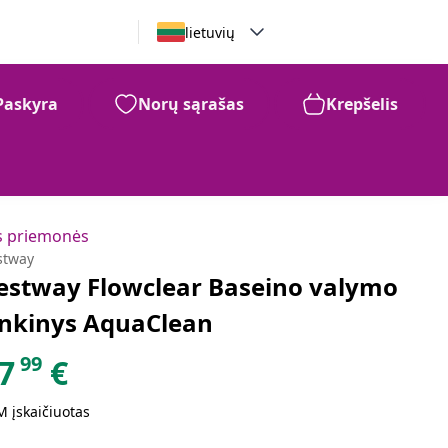
lietuvių
Paskyra
Norų sąrašas
Krepšelis
99
57
€
os priemonės
stway
estway Flowclear Baseino valymo
inkinys AquaClean
99
7
€
 įskaičiuotas