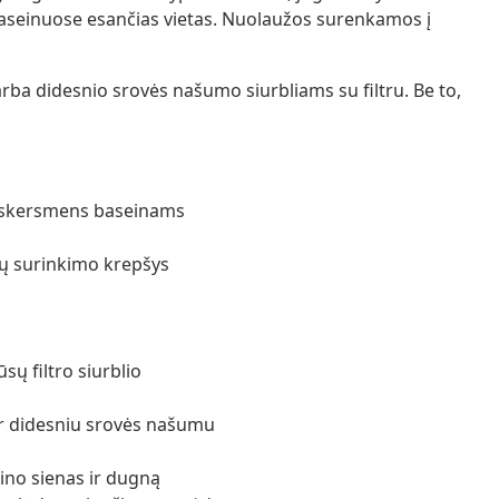
baseinuose esančias vietas. Nuolaužos surenkamos į
) arba didesnio srovės našumo siurbliams su filtru. Be to,
io skersmens baseinams
ų surinkimo krepšys
jūsų filtro siurblio
) ar didesniu srovės našumu
seino sienas ir dugną