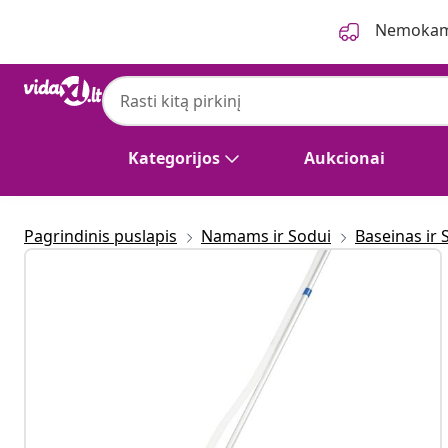
Ankstesnis
Kitas
Nemokama
Bestway
Bestway Flowclear Baseino valymo rinki
Kategorijos
Aukcionai
Pagrindinis puslapis
Namams ir Sodui
Baseinas ir 