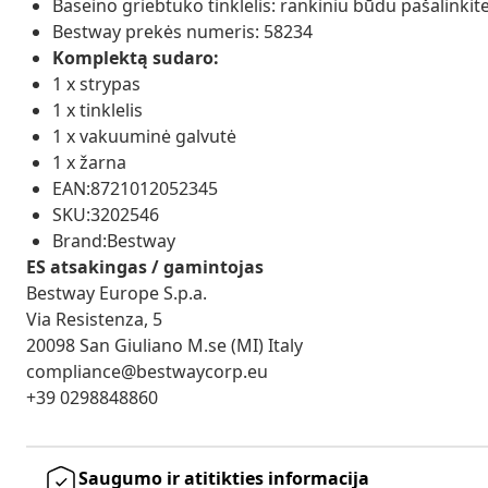
Baseino griebtuko tinklelis: rankiniu būdu pašalinki
Bestway prekės numeris: 58234
Komplektą sudaro:
1 x strypas
1 x tinklelis
1 x vakuuminė galvutė
1 x žarna
EAN:8721012052345
SKU:3202546
Brand:Bestway
ES atsakingas / gamintojas
Bestway Europe S.p.a.
Via Resistenza, 5
20098 San Giuliano M.se (MI) Italy
compliance@bestwaycorp.eu
+39 0298848860
Saugumo ir atitikties informacija