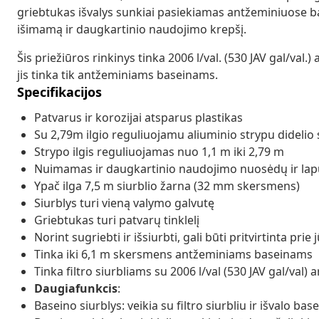
griebtukas išvalys sunkiai pasiekiamas antžeminiuose 
išimamą ir daugkartinio naudojimo krepšį.
Šis priežiūros rinkinys tinka 2006 l/val. (530 JAV gal/val.
jis tinka tik antžeminiams baseinams.
Specifikacijos
Patvarus ir korozijai atsparus plastikas
Su 2,79m ilgio reguliuojamu aliuminio strypu didel
Strypo ilgis reguliuojamas nuo 1,1 m iki 2,79 m
Nuimamas ir daugkartinio naudojimo nuosėdų ir lap
Ypač ilga 7,5 m siurblio žarna (32 mm skersmens)
Siurblys turi vieną valymo galvutę
Griebtukas turi patvarų tinklelį
Norint sugriebti ir išsiurbti, gali būti pritvirtinta prie 
Tinka iki 6,1 m skersmens antžeminiams baseinams
Tinka filtro siurbliams su 2006 l/val (530 JAV gal/val
Daugiafunkcis
:
Baseino siurblys: veikia su filtro siurbliu ir išvalo ba