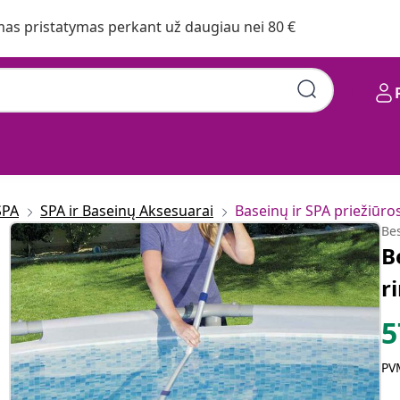
s pristatymas perkant už daugiau nei 80 €
nys AquaClean
SPA
SPA ir Baseinų Aksesuarai
Baseinų ir SPA priežiūr
Be
B
r
5
PVM