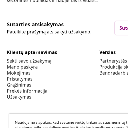
sezonines nuolaidas ir naujienas iš vidaXL.
Sutarties atsisakymas
Sut
Pateikite prašymą atsisakyti užsakymo.
Klientų aptarnavimas
Verslas
Sekti savo užsakymą
Partnerystė
Mano paskyra
Produkcija sk
Mokėjimas
Bendradarbia
Pristatymas
Grąžinimas
Prekės informacija
Užsakymas
Naudojame slapukus, kad svetainė veiktų tinkamai, suasmenintų tu
skelbimus, teiktų socialinės medijos funkcijas ir analizuotų srautą. 