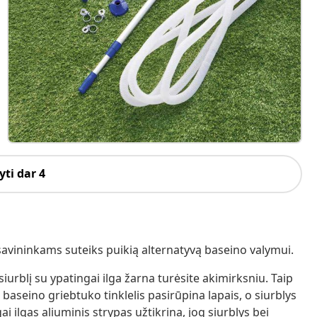
ti dar 4
avininkams suteiks puikią alternatyvą baseino valymui.
vą siurblį su ypatingai ilga žarna turėsite akimirksniu. Taip
s baseino griebtuko tinklelis pasirūpina lapais, o siurblys
i ilgas aliuminis strypas užtikrina, jog siurblys bei