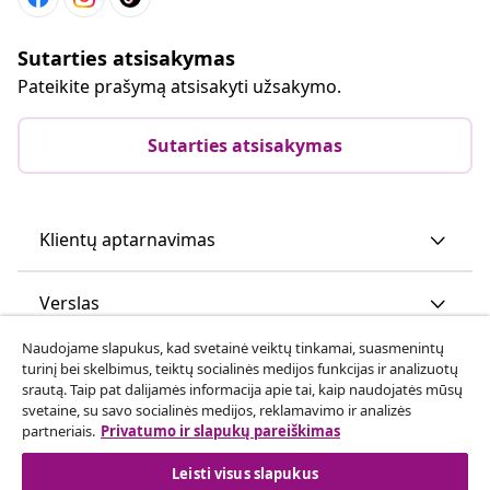
Sutarties atsisakymas
Pateikite prašymą atsisakyti užsakymo.
Sutarties atsisakymas
Klientų aptarnavimas
Verslas
Naudojame slapukus, kad svetainė veiktų tinkamai, suasmenintų
vidaXL
turinį bei skelbimus, teiktų socialinės medijos funkcijas ir analizuotų
srautą. Taip pat dalijamės informacija apie tai, kaip naudojatės mūsų
svetaine, su savo socialinės medijos, reklamavimo ir analizės
Atraskite daugiau
partneriais.
Privatumo ir slapukų pareiškimas
Leisti visus slapukus