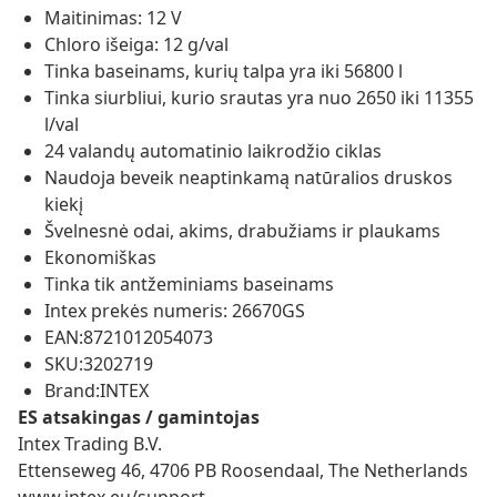
Maitinimas: 12 V
Chloro išeiga: 12 g/val
Tinka baseinams, kurių talpa yra iki 56800 l
Tinka siurbliui, kurio srautas yra nuo 2650 iki 11355
l/val
24 valandų automatinio laikrodžio ciklas
Naudoja beveik neaptinkamą natūralios druskos
kiekį
Švelnesnė odai, akims, drabužiams ir plaukams
Ekonomiškas
Tinka tik antžeminiams baseinams
Intex prekės numeris: 26670GS
EAN:8721012054073
SKU:3202719
Brand:INTEX
ES atsakingas / gamintojas
Intex Trading B.V.
Ettenseweg 46, 4706 PB Roosendaal, The Netherlands