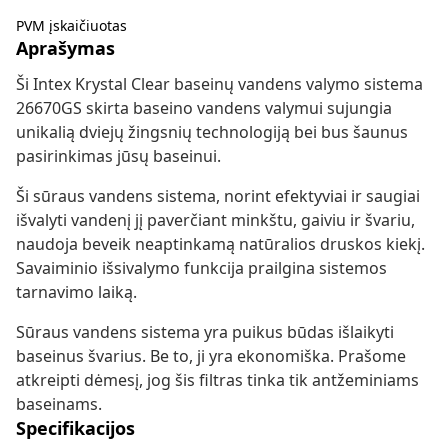
PVM įskaičiuotas
Aprašymas
Ši Intex Krystal Clear baseinų vandens valymo sistema
26670GS skirta baseino vandens valymui sujungia
unikalią dviejų žingsnių technologiją bei bus šaunus
pasirinkimas jūsų baseinui.
Ši sūraus vandens sistema, norint efektyviai ir saugiai
išvalyti vandenį jį paverčiant minkštu, gaiviu ir švariu,
naudoja beveik neaptinkamą natūralios druskos kiekį.
Savaiminio išsivalymo funkcija prailgina sistemos
tarnavimo laiką.
Sūraus vandens sistema yra puikus būdas išlaikyti
baseinus švarius. Be to, ji yra ekonomiška. Prašome
atkreipti dėmesį, jog šis filtras tinka tik antžeminiams
baseinams.
Specifikacijos