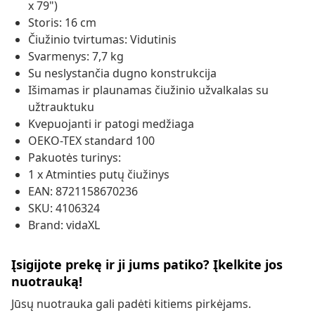
x 79")
Storis: 16 cm
Čiužinio tvirtumas: Vidutinis
Svarmenys: 7,7 kg
Su neslystančia dugno konstrukcija
Išimamas ir plaunamas čiužinio užvalkalas su
užtrauktuku
Kvepuojanti ir patogi medžiaga
OEKO-TEX standard 100
Pakuotės turinys:
1 x Atminties putų čiužinys
EAN: 8721158670236
SKU: 4106324
Brand: vidaXL
Įsigijote prekę ir ji jums patiko? Įkelkite jos
nuotrauką!
Jūsų nuotrauka gali padėti kitiems pirkėjams.