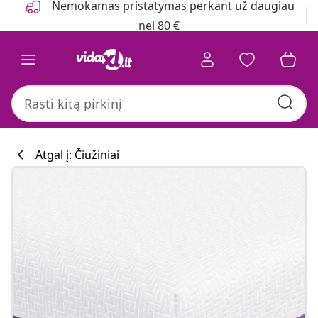
Nemokamas pristatymas perkant už daugiau
nei 80 €
Atgal į: Čiužiniai