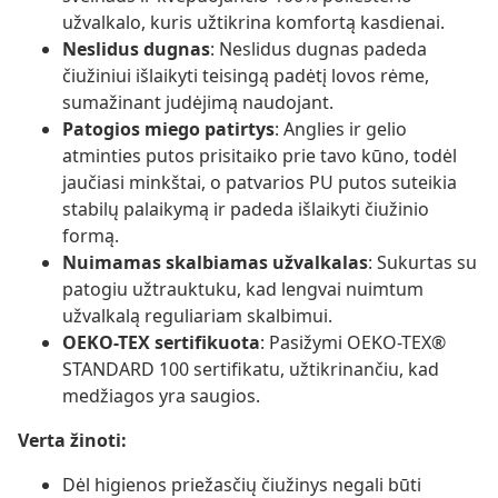
užvalkalo, kuris užtikrina komfortą kasdienai.
Neslidus dugnas
: Neslidus dugnas padeda
čiužiniui išlaikyti teisingą padėtį lovos rėme,
sumažinant judėjimą naudojant.
Patogios miego patirtys
: Anglies ir gelio
atminties putos prisitaiko prie tavo kūno, todėl
jaučiasi minkštai, o patvarios PU putos suteikia
stabilų palaikymą ir padeda išlaikyti čiužinio
formą.
Nuimamas skalbiamas užvalkalas
: Sukurtas su
patogiu užtrauktuku, kad lengvai nuimtum
užvalkalą reguliariam skalbimui.
OEKO-TEX sertifikuota
: Pasižymi OEKO-TEX®
STANDARD 100 sertifikatu, užtikrinančiu, kad
medžiagos yra saugios.
Verta žinoti:
Dėl higienos priežasčių čiužinys negali būti