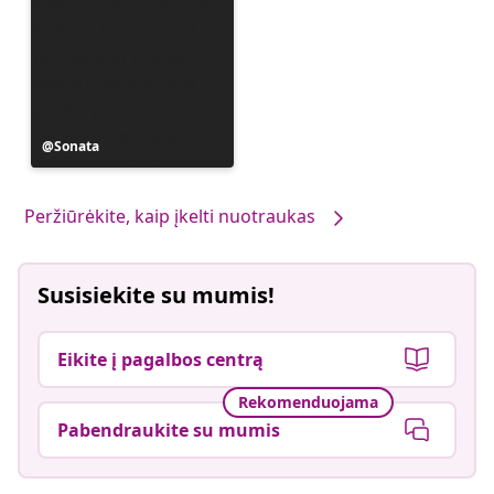
Įrašą
Sonata
paskelbė
Peržiūrėkite, kaip įkelti nuotraukas
Susisiekite su mumis!
Eikite į pagalbos centrą
Rekomenduojama
Pabendraukite su mumis