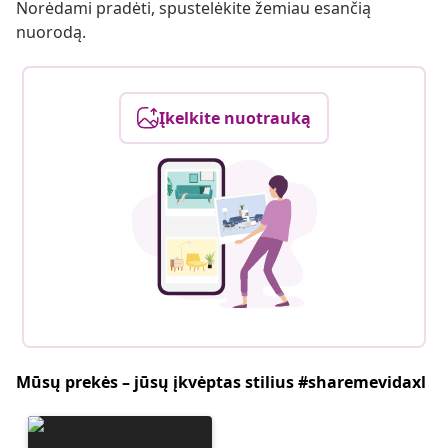
Norėdami pradėti, spustelėkite žemiau esančią
nuorodą.
Įkelkite nuotrauką
Mūsų prekės – jūsų įkvėptas stilius #sharemevidaxl