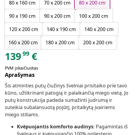
80 x 160 cm
70 x 200 cm
80 x 200 cm
90 x 190 cm
90 x 200 cm
100 x 200 cm
120 x 200 cm
140 x 190 cm
140 x 200 cm
160 x 200 cm
180 x 200 cm
200 x 200 cm
99
139
€
PVM įskaičiuotas
Aprašymas
Šis atminties putų čiužinys švelniai prisitaiko prie tavo
kūno, užtikrinant patogią ir palaikančią miego vietą. Jo
putų konstrukcija padeda sumažinti judrumą ir
suteikia subalansuotą pojūtį, pritaikytą įvairiems
miego stiliams.
Kvėpuojantis komforto audinys
: Pagamintas iš
švelnaus ir kvėpuojančio 100% poliesterio