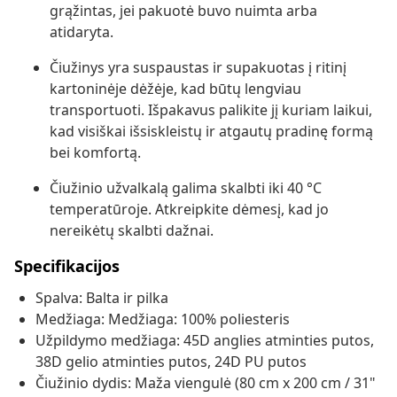
grąžintas, jei pakuotė buvo nuimta arba
atidaryta.
Čiužinys yra suspaustas ir supakuotas į ritinį
kartoninėje dėžėje, kad būtų lengviau
transportuoti. Išpakavus palikite jį kuriam laikui,
kad visiškai išsiskleistų ir atgautų pradinę formą
bei komfortą.
Čiužinio užvalkalą galima skalbti iki 40 °C
temperatūroje. Atkreipkite dėmesį, kad jo
nereikėtų skalbti dažnai.
Specifikacijos
Spalva: Balta ir pilka
Medžiaga: Medžiaga: 100% poliesteris
Užpildymo medžiaga: 45D anglies atminties putos,
38D gelio atminties putos, 24D PU putos
Čiužinio dydis: Maža viengulė (80 cm x 200 cm / 31"